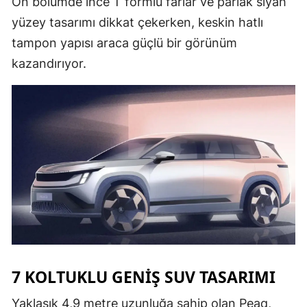
Ön bölümde ince T formlu farlar ve parlak siyah
Mersin
yüzey tasarımı dikkat çekerken, keskin hatlı
tampon yapısı araca güçlü bir görünüm
İstanbul
kazandırıyor.
İzmir
Kars
Kastamonu
Kayseri
Kırklareli
Kırşehir
Kocaeli
Konya
7 KOLTUKLU GENIŞ SUV TASARIMI
Kütahya
Yaklaşık 4,9 metre uzunluğa sahip olan Peaq,