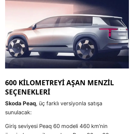
Samsun
Siirt
Sinop
Sivas
Tekirdağ
Tokat
600 KILOMETREYI AŞAN MENZIL
Trabzon
SEÇENEKLERI
Tunceli
Skoda
Peaq
, üç farklı versiyonla satışa
Şanlıurfa
sunulacak:
Uşak
Giriş seviyesi Peaq 60 modeli 460 km’nin
Van