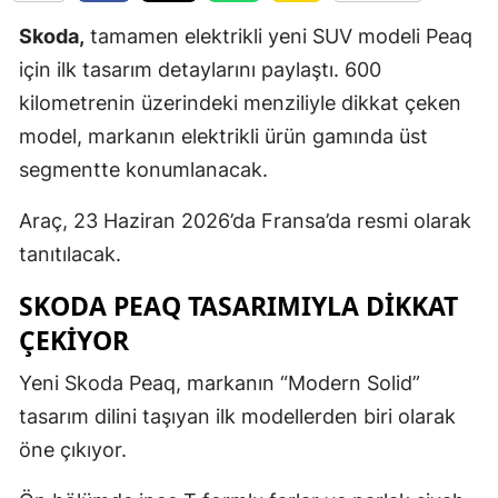
Edirne
Skoda,
tamamen elektrikli yeni SUV modeli Peaq
için ilk tasarım detaylarını paylaştı. 600
Elazığ
kilometrenin üzerindeki menziliyle dikkat çeken
Erzincan
model, markanın elektrikli ürün gamında üst
Erzurum
segmentte konumlanacak.
Eskişehir
Araç, 23 Haziran 2026’da Fransa’da resmi olarak
tanıtılacak.
Gaziantep
SKODA PEAQ TASARIMIYLA DIKKAT
Giresun
ÇEKIYOR
Gümüşhan
Yeni Skoda Peaq, markanın “Modern Solid”
Hakkari
tasarım dilini taşıyan ilk modellerden biri olarak
Hatay
öne çıkıyor.
Isparta