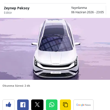
Bilecik
Zeynep Peksoy
Yayınlanma
06 Haziran 2026 - 23:05
Editör
Bingöl
Bitlis
Bolu
Burdur
Bursa
Çanakkale
Çankırı
Çorum
Okunma Süresi: 2 dk
Denizli
Diyarbakır