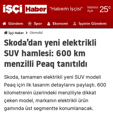
25
°
İstanbul
"Haberin İşçisi"
Açık
Adana
Gündem
Spor
Ekonomi
İşçinin Gündemi
Adıyaman
Otomobil
İşçi Haber
Afyonkarahi
Skoda’dan yeni elektrikli
Ağrı
SUV hamlesi: 600 km
Amasya
menzilli Peaq tanıtıldı
Ankara
Skoda, tamamen elektrikli yeni SUV modeli
Antalya
Peaq için ilk tasarım detaylarını paylaştı. 600
Artvin
kilometrenin üzerindeki menziliyle dikkat
Aydın
çeken model, markanın elektrikli ürün
gamında üst segmentte konumlanacak.
Balıkesir