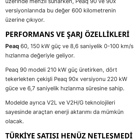
üzerinde menzil sunarken, Peaq 90 ve 90x
versiyonlarında bu değer 600 kilometrenin
Yozgat
üzerine çıkıyor.
Zonguldak
PERFORMANS VE ŞARJ ÖZELLIKLERI
Aksaray
Peaq
60, 150 kW güç ve 8,6 saniyelik 0-100 km/s
Bayburt
hızlanma değeriyle geliyor.
Karaman
Peaq 90 modeli 210 kW güç üretirken, dört
Kırıkkale
tekerlekten çekişli Peaq 90x versiyonu 220 kW
Batman
güce ve 6,7 saniyelik hızlanma süresine sahip.
Şırnak
Modelde ayrıca V2L ve V2H/G teknolojileri
sayesinde araçtan enerji aktarımı da mümkün
Bartın
olacak.
Ardahan
TÜRKIYE SATIŞI HENÜZ NETLEŞMEDI
Iğdır