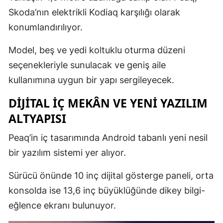
Skoda’nın elektrikli Kodiaq karşılığı olarak
Malatya
konumlandırılıyor.
Manisa
Model, beş ve yedi koltuklu oturma düzeni
Kahramanm
seçenekleriyle sunulacak ve geniş aile
Mardin
kullanımına uygun bir yapı sergileyecek.
Muğla
DIJITAL İÇ MEKÂN VE YENI YAZILIM
ALTYAPISI
Muş
Peaq’in iç tasarımında Android tabanlı yeni nesil
Nevşehir
bir yazılım sistemi yer alıyor.
Niğde
Sürücü önünde 10 inç dijital gösterge paneli, orta
Ordu
konsolda ise 13,6 inç büyüklüğünde dikey bilgi-
Rize
eğlence ekranı bulunuyor.
Sakarya