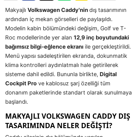
Edirne
Makyajlı
Volkswagen Caddy'nin
dış tasarımının
ardından iç mekan görselleri de paylaşıldı.
Elazığ
Modelin kabin bölümündeki değişim, Golf ve T-
Erzincan
Roc modellerinde yer alan
12,9 inç boyutundaki
Erzurum
bağımsız bilgi-eğlence ekranı
ile gerçekleştirildi.
Menü yapısı sadeleştirilen ekranda, dokunmatik
Eskişehir
klima kontrolleri aydınlatmalı hale getirilerek
Gaziantep
sisteme dahil edildi. Bununla birlikte,
Digital
Giresun
Cockpit Pro
ve kablosuz şarj özelliği tüm
donanım paketlerinde standart olarak sunulmaya
Gümüşhan
başlandı.
Hakkari
MAKYAJLI VOLKSWAGEN CADDY DIŞ
Hatay
TASARIMINDA NELER DEĞIŞTI?
Isparta