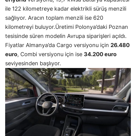
ile 122 kilometreye kadar elektrikli sürüş menzili
Malatya
sağlıyor. Aracın toplam menzili ise 620
Manisa
kilometreyi buluyor.Üretimi Polonya’daki Poznan
Kahramanm
tesisinde süren modelin Avrupa siparişleri açıldı.
Fiyatlar Almanya’da Cargo versiyonu için
26.480
Mardin
euro
, Combi versiyonu için ise
34.200 euro
Muğla
seviyesinden başlıyor.
Muş
Nevşehir
Niğde
Ordu
Rize
Sakarya