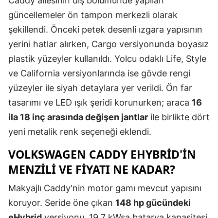
Caddy ailesinin dış bölümünde yapılan
Mersin
güncellemeler ön tampon merkezli olarak
şekillendi. Önceki petek desenli ızgara yapısının
İstanbul
yerini hatlar alırken, Cargo versiyonunda boyasız
İzmir
plastik yüzeyler kullanıldı. Yolcu odaklı Life, Style
ve California versiyonlarında ise gövde rengi
Kars
yüzeyler ile siyah detaylara yer verildi. Ön far
Kastamonu
tasarımı ve LED ışık şeridi korunurken; araca
16
Kayseri
ila 18 inç arasında değişen jantlar
ile birlikte dört
yeni metalik renk seçeneği eklendi.
Kırklareli
VOLKSWAGEN CADDY EHYBRID'IN
Kırşehir
MENZILI VE FIYATI NE KADAR?
Kocaeli
Makyajlı Caddy'nin motor gamı mevcut yapısını
Konya
koruyor. Seride öne çıkan
148 hp gücündeki
Kütahya
eHybrid
versiyonu, 19,7 kWsa batarya kapasitesi