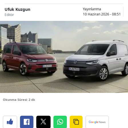
Bilecik
Ufuk Kuzgun
Yayınlanma
10 Haziran 2026 - 08:51
Editör
Bingöl
Bitlis
Bolu
Burdur
Bursa
Çanakkale
Çankırı
Çorum
Okunma Süresi: 2 dk
Denizli
Diyarbakır