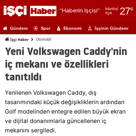
27
°
İstanbul
"Haberin İşçisi"
Açık
Adana
Gündem
Spor
Ekonomi
İşçinin Gündemi
Adıyaman
Otomobil
İşçi Haber
Afyonkarahi
Yeni Volkswagen Caddy'nin
Ağrı
iç mekanı ve özellikleri
Amasya
tanıtıldı
Ankara
Yenilenen Volkswagen Caddy, dış
Antalya
tasarımındaki küçük değişikliklerin ardından
Artvin
Golf modelinden entegre edilen büyük ekran
Aydın
ve dijital donanımlarla güncellenen iç
mekanını sergiledi.
Balıkesir