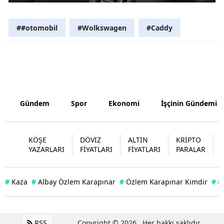
Samsun
##otomobil
#Wolkswagen
#Caddy
Siirt
Sinop
Sivas
Tekirdağ
Gündem
Spor
Ekonomi
İşçinin Gündemi
Tokat
KÖŞE
DÖVİZ
ALTIN
KRİPTO
Trabzon
YAZARLARI
FİYATLARI
FİYATLARI
PARALAR
Tunceli
Şanlıurfa
#
Kaza
#
Albay Özlem Karapınar
#
Özlem Karapınar Kimdir
#
#
Uşak
Van
RSS
Copyright © 2026 . Her hakkı saklıdır.