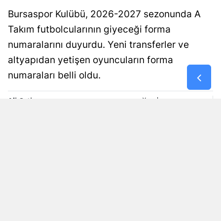
Bursaspor Kulübü, 2026-2027 sezonunda A
Malatya
Takım futbolcularının giyeceği forma
Manisa
numaralarını duyurdu. Yeni transferler ve
Kahramanm
altyapıdan yetişen oyuncuların forma
numaraları belli oldu.
Mardin
Muğla
Ali Çetin
Yayınlanma
07 Ağustos 2026 - 14:02
Editör
Muş
Nevşehir
Niğde
Ordu
Rize
Sakarya