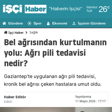
26
°
İstanbul
"Haberin İşçisi"
Açık
Adana
Gündem
Spor
Ekonomi
İşçinin Gündemi
Adıyaman
Sağlık
İşçi Haber
Afyonkarahi
Bel ağrısından kurtulmanın
Ağrı
yolu: Ağrı pili tedavisi
Amasya
nedir?
Ankara
Gaziantep'te uygulanan ağrı pili tedavisi,
Antalya
kronik bel ağrısı çeken hastalara umut oldu.
Artvin
Haber Editör
Aydın
Yayınlanma
11 Mayıs 2026 - 17:17
Editör
Balıkesir