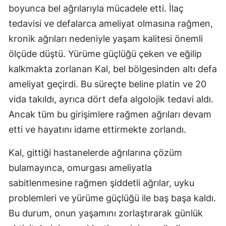
boyunca bel ağrılarıyla mücadele etti. İlaç
Edirne
tedavisi ve defalarca ameliyat olmasına rağmen,
Elazığ
kronik ağrıları nedeniyle yaşam kalitesi önemli
ölçüde düştü. Yürüme güçlüğü çeken ve eğilip
Erzincan
kalkmakta zorlanan Kal, bel bölgesinden altı defa
Erzurum
ameliyat geçirdi. Bu süreçte beline platin ve 20
Eskişehir
vida takıldı, ayrıca dört defa algolojik tedavi aldı.
Ancak tüm bu girişimlere rağmen ağrıları devam
Gaziantep
etti ve hayatını idame ettirmekte zorlandı.
Giresun
Kal, gittiği hastanelerde ağrılarına çözüm
Gümüşhan
bulamayınca, omurgası ameliyatla
Hakkari
sabitlenmesine rağmen şiddetli ağrılar, uyku
problemleri ve yürüme güçlüğü ile baş başa kaldı.
Hatay
Bu durum, onun yaşamını zorlaştırarak günlük
Isparta