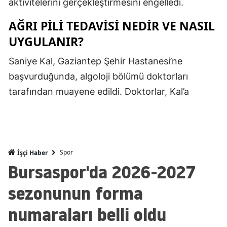
aktivitelerini gerçekleştirmesini engelledi.
Mersin
AĞRI PILI TEDAVISI NEDIR VE NASIL
İstanbul
UYGULANIR?
İzmir
Saniye Kal, Gaziantep Şehir Hastanesi’ne
başvurduğunda, algoloji bölümü doktorları
Kars
tarafından muayene edildi. Doktorlar, Kal’a
Kastamonu
Kayseri
Kırklareli
Spor
İşçi Haber
Kırşehir
Bursaspor'da 2026-2027
Kocaeli
sezonunun forma
Konya
numaraları belli oldu
Kütahya