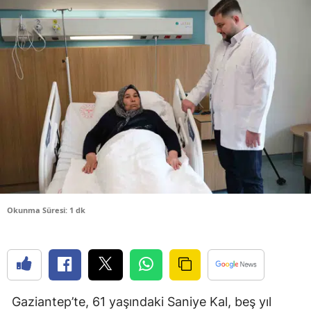
Bilecik
Bingöl
Bitlis
Bolu
Burdur
Bursa
Çanakkale
Okunma Süresi: 1 dk
Çankırı
Çorum
Denizli
Diyarbakır
Gaziantep’te, 61 yaşındaki Saniye Kal, beş yıl