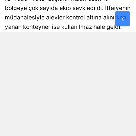
bölgeye çok sayıda ekip sevk edildi. İtfaiyenin
Malatya
müdahalesiyle alevler kontrol altına alınırken,
Manisa
yanan konteyner ise kullanılmaz hale geldi.
Kahramanm
Yangının çıkış nedeninin belirlenmesi için
inceleme başlatıldı.
Mardin
Muğla
Damla Eroğlu
Yayınlanma
07 Ağustos 2026 - 22:47
Editör
Muş
Nevşehir
Niğde
Ordu
Rize
Sakarya