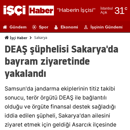
31
°
İstanbul
"Haberin İşçisi"
Açık
Adana
Gündem
Spor
Ekonomi
İşçinin Gündemi
Adıyaman
Sakarya
İşçi Haber
Afyonkarahi
DEAŞ şüphelisi Sakarya'da
Ağrı
bayram ziyaretinde
Amasya
yakalandı
Ankara
Samsun'da jandarma ekiplerinin titiz takibi
Antalya
sonucu, terör örgütü DEAŞ ile bağlantılı
Artvin
olduğu ve örgüte finansal destek sağladığı
Aydın
iddia edilen şüpheli, Sakarya'dan ailesini
ziyaret etmek için geldiği Asarcık ilçesinde
Balıkesir