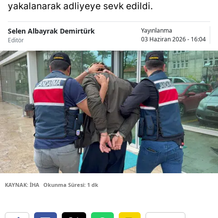
yakalanarak adliyeye sevk edildi.
Bilecik
Bingöl
Selen Albayrak Demirtürk
Yayınlanma
03 Haziran 2026 - 16:04
Editör
Bitlis
Bolu
Burdur
Bursa
Çanakkale
Çankırı
Çorum
KAYNAK: İHA
Okunma Süresi: 1 dk
Denizli
Diyarbakır