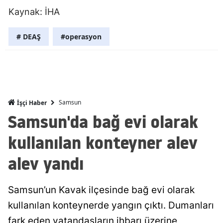
Kaynak: İHA
Mersin
İstanbul
# DEAŞ
#operasyon
İzmir
Kars
Kastamonu
Samsun
İşçi Haber
Samsun'da bağ evi olarak
Kayseri
kullanılan konteyner alev
Kırklareli
alev yandı
Kırşehir
Kocaeli
Samsun’un Kavak ilçesinde bağ evi olarak
Konya
kullanılan konteynerde yangın çıktı. Dumanları
Kütahya
fark eden vatandaşların ihbarı üzerine