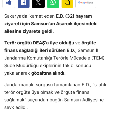
Edirne
Sakarya’da ikamet eden
E.D. (32) bayram
Elazığ
ziyareti için Samsun’un Asarcık ilçesindeki
Erzincan
ailesine ziyarete geldi.
Erzurum
Terör örgütü DEAŞ'a üye olduğu
ve
örgüte
Eskişehir
finans sağladığı ileri sürülen E.D
., Samsun İl
Jandarma Komutanlığı Terörle Mücadele (TEM)
Gaziantep
Şube Müdürlüğü ekiplerinin takibi sonucu
Giresun
yakalanarak
gözaltına alındı.
Gümüşhan
Jandarmadaki sorgusu tamamlanan E.D., "silahlı
Hakkari
terör örgüte üye olmak ve örgüte finans
Hatay
sağlamak" suçundan bugün Samsun Adliyesine
sevk edildi.
Isparta