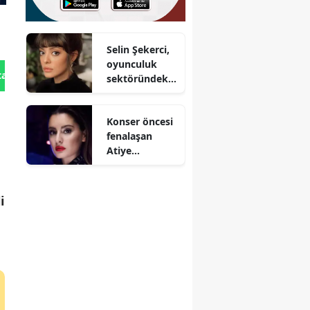
Selin Şekerci,
oyunculuk
tan Gönder
sektöründeki
yaş
ayrımcılığına
Konser öncesi
tepki gösterdi
fenalaşan
mi?
Atiye
hastaneye mi
kaldırıldı?
i