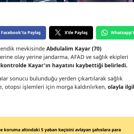
Edirne
Elazığ
Erzincan
Facebook'ta Paylaş
X'de Paylaş
Whatsapp'
Erzurum
ı Mendik mevkisinde
Abdulalim Kayar (70)
erine olay yerine jandarma, AFAD ve sağlık ekipleri
Eskişehir
ı kontrolde Kayar'ın hayatını kaybettiği belirledi.
Gaziantep
alar sonucu bulunduğu yerden çıkartılarak sağlık
Giresun
e, otopsi işlemleri için morga kaldırılırken,
olayla ilgil
Gümüşhane
Hakkari
Hatay
'te koruma altındaki 5 yaban keçisini avlayan şahıslara para
Isparta