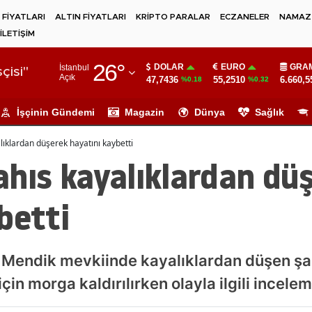
 FİYATLARI
ALTIN FİYATLARI
KRİPTO PARALAR
ECZANELER
NAMAZ 
İLETİŞİM
Adana
26
°
DOLAR
EURO
GRAM
İstanbul
Adıyaman
çisi"
Açık
47,7436
55,2510
6.660,5
%0.18
%0.32
Afyonkarahisar
İşçinin Gündemi
Magazin
Dünya
Sağlık
Ağrı
yalıklardan düşerek hayatını kaybetti
Amasya
şahıs kayalıklardan dü
Ankara
betti
Antalya
Artvin
htı Mendik mevkiinde kayalıklardan düşen şa
Aydın
çin morga kaldırılırken olayla ilgili incelem
Balıkesir