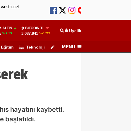
VAKİTLERİ
 ALTIN
BITCOIN TL
Üyelik
5
3.087.941
% 2,59
%-0.221
MENÜ
Eğitim
Teknoloji
Köşe Yazarları
şerek
hıs hayatını kaybetti.
e başlatıldı.