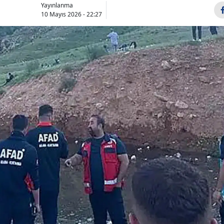
Yayınlanma
Bilecik
10 Mayıs 2026 - 22:27
Bingöl
Bitlis
Bolu
Burdur
Bursa
Çanakkale
Çankırı
Çorum
Denizli
Diyarbakır