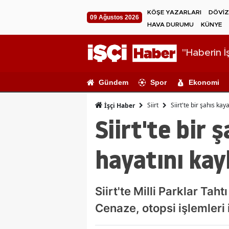
KÖŞE YAZARLARI
DÖVİZ
09 Ağustos 2026
HAVA DURUMU
KÜNYE
"Haberin İş
Gündem
Spor
Ekonomi
Siirt
Siirt'te bir şahıs ka
İşçi Haber
Siirt'te bir 
hayatını kay
Siirt'te Milli Parklar Ta
Cenaze, otopsi işlemleri i