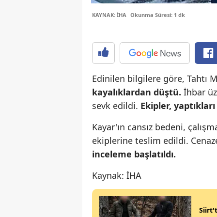
KAYNAK: İHA
Okunma Süresi: 1 dk
Edinilen bilgilere göre, Taht
kayalıklardan düştü.
İhbar üz
sevk edildi.
Ekipler, yaptıklar
Kayar'ın cansız bedeni, çalışm
ekiplerine teslim edildi. Cenaz
inceleme başlatıldı.
Kaynak: İHA
Siirt