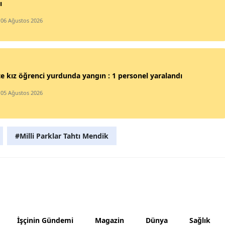
ı
Mersin
 06 Ağustos 2026
İstanbul
İzmir
'te kız öğrenci yurdunda yangın : 1 personel yaralandı
Kars
 05 Ağustos 2026
Kastamonu
Kayseri
#Milli Parklar Tahtı Mendik
Kırklareli
Kırşehir
Kocaeli
Konya
Kütahya
İşçinin Gündemi
Magazin
Dünya
Sağlık