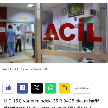
Bilecik
Bingöl
Bitlis
Bolu
Burdur
Bursa
Çanakkale
KAYNAK: AA
Okunma Süresi: 1 dk
Çankırı
Çorum
Denizli
H.D. (51) yönetimindeki 35 R 9428 plakalı
hafif
Diyarbakır