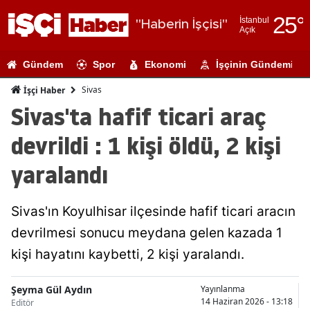
25
°
İstanbul
"Haberin İşçisi"
Açık
Adana
Gündem
Spor
Ekonomi
İşçinin Gündemi
Adıyaman
Sivas
İşçi Haber
Afyonkarahi
Sivas'ta hafif ticari araç
Ağrı
devrildi : 1 kişi öldü, 2 kişi
Amasya
yaralandı
Ankara
Sivas'ın Koyulhisar ilçesinde hafif ticari aracın
Antalya
devrilmesi sonucu meydana gelen kazada 1
Artvin
kişi hayatını kaybetti, 2 kişi yaralandı.
Aydın
Şeyma Gül Aydın
Yayınlanma
Balıkesir
14 Haziran 2026 - 13:18
Editör