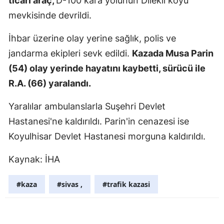
ticari araç,
D-100 kara yolunun Dilekli köyü
Edirne
mevkisinde devrildi.
Elazığ
İhbar üzerine olay yerine sağlık, polis ve
jandarma ekipleri sevk edildi.
Kazada Musa Parin
Erzincan
(54) olay yerinde hayatını kaybetti, sürücü ile
Erzurum
R.A. (66) yaralandı.
Eskişehir
Yaralılar ambulanslarla Suşehri Devlet
Gaziantep
Hastanesi'ne kaldırıldı. Parin'in cenazesi ise
Giresun
Koyulhisar Devlet Hastanesi morguna kaldırıldı.
Gümüşhan
Kaynak: İHA
Hakkari
#kaza
#sivas ,
#trafik kazasi
Hatay
Isparta