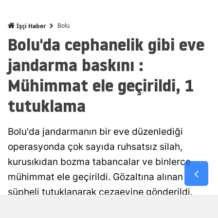
Mersin
Bolu
İşçi Haber
İstanbul
Bolu'da cephanelik gibi eve
İzmir
jandarma baskını :
Kars
Mühimmat ele geçirildi, 1
Kastamonu
tutuklama
Kayseri
Bolu'da jandarmanın bir eve düzenlediği
Kırklareli
operasyonda çok sayıda ruhsatsız silah,
Kırşehir
kurusıkıdan bozma tabancalar ve binlerce
Kocaeli
mühimmat ele geçirildi. Gözaltına alınan
şüpheli tutuklanarak cezaevine gönderildi.
Konya
Kütahya
Ufuk Kuzgun
Yayınlanma