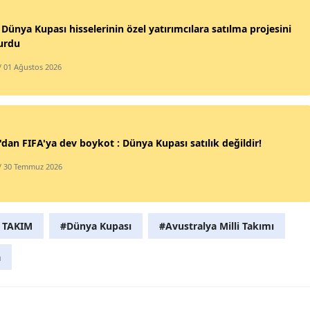
Samsun
 Dünya Kupası hisselerinin özel yatırımcılara satılma projesini
urdu
Siirt
/ 01 Ağustos 2026
Sinop
Sivas
Tekirdağ
dan FIFA'ya dev boykot : Dünya Kupası satılık değildir!
Tokat
/ 30 Temmuz 2026
Trabzon
Tunceli
 TAKIM
#Dünya Kupası
#Avustralya Milli Takımı
Şanlıurfa
a
Uşak
Van