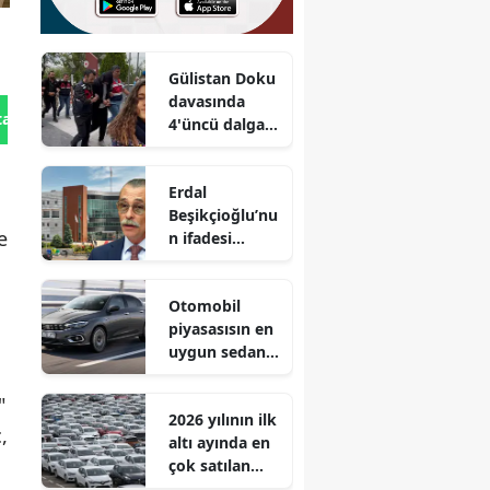
Gülistan Doku
davasında
tan Gönder
4'üncü dalga
operasyon
Erdal
Beşikçioğlu’nu
e
n ifadesi
ortaya çıktı :
Aylık geliri 2,5
Otomobil
milyon TL
piyasasısın en
uygun sedan
tipi aracı!
Egea'dan
"
2026 yılının ilk
80.900 TL daha
,
altı ayında en
ucuz!
çok satılan
otomobil