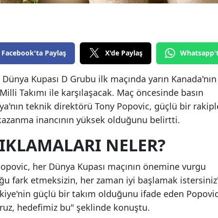
Edirne
Elazığ
Erzincan
Facebook'ta Paylaş
X'de Paylaş
Whatsapp'
Erzurum
26 Dünya Kupası D Grubu ilk maçında yarın Kanada'nın
illi Takımı ile karşılaşacak. Maç öncesinde basın
Eskişehir
ya'nın teknik direktörü Tony Popovic, güçlü bir rakipl
Gaziantep
azanma inancının yüksek olduğunu belirtti.
Giresun
ÇIKLAMALARI NELER?
Gümüşhane
Popovic, her Dünya Kupası maçının önemine vurgu
Hakkari
ğu fark etmeksizin, her zaman iyi başlamak istersiniz
Hatay
ürkiye'nin güçlü bir takım olduğunu ifade eden Popovic
oruz, hedefimiz bu" şeklinde konuştu.
Isparta