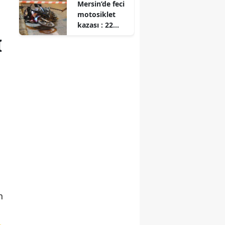
Mersin’de feci
motosiklet
kazası : 22
yaşındaki
I
sürücü
hayatını
kaybetti
m
n