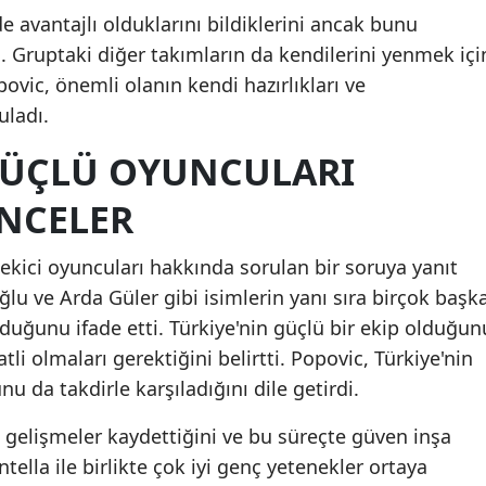
e avantajlı olduklarını bildiklerini ancak bunu
Mersin
i. Gruptaki diğer takımların da kendilerini yenmek içi
İstanbul
ovic, önemli olanın kendi hazırlıkları ve
uladı.
İzmir
GÜÇLÜ OYUNCULARI
Kars
NCELER
Kastamonu
Kayseri
çekici oyuncuları hakkında sorulan bir soruya yanıt
u ve Arda Güler gibi isimlerin yanı sıra birçok başk
Kırklareli
uğunu ifade etti. Türkiye'nin güçlü bir ekip olduğun
Kırşehir
tli olmaları gerektiğini belirtti. Popovic, Türkiye'nin
Kocaeli
nu da takdirle karşıladığını dile getirdi.
Konya
i gelişmeler kaydettiğini ve bu süreçte güven inşa
tella ile birlikte çok iyi genç yetenekler ortaya
Kütahya