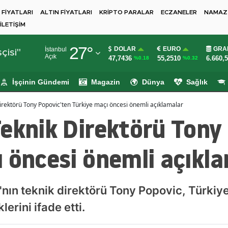
 FİYATLARI
ALTIN FİYATLARI
KRİPTO PARALAR
ECZANELER
NAMAZ 
İLETİŞİM
Adana
27
°
DOLAR
EURO
GRA
İstanbul
Adıyaman
çisi"
Açık
47,7436
55,2510
6.660,
%0.18
%0.32
Afyonkarahisar
İşçinin Gündemi
Magazin
Dünya
Sağlık
Ağrı
irektörü Tony Popovic'ten Türkiye maçı öncesi önemli açıklamalar
Amasya
eknik Direktörü Tony
Ankara
 öncesi önemli açıkl
Antalya
Artvin
ı'nın teknik direktörü Tony Popovic, Türkiy
Aydın
lerini ifade etti.
Balıkesir