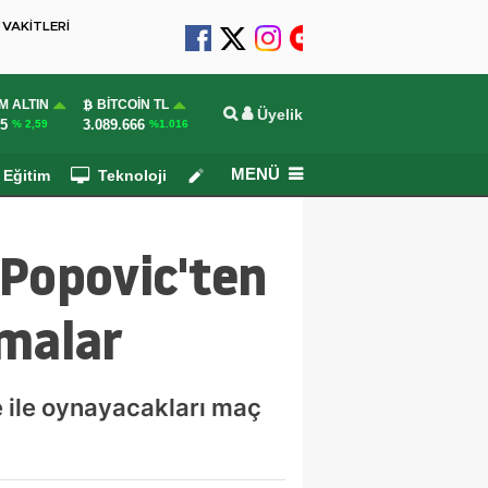
VAKİTLERİ
M ALTIN
BITCOIN TL
Üyelik
55
3.089.666
% 2,59
%1.016
MENÜ
Eğitim
Teknoloji
Köşe Yazarları
 Popovic'ten
amalar
e ile oynayacakları maç