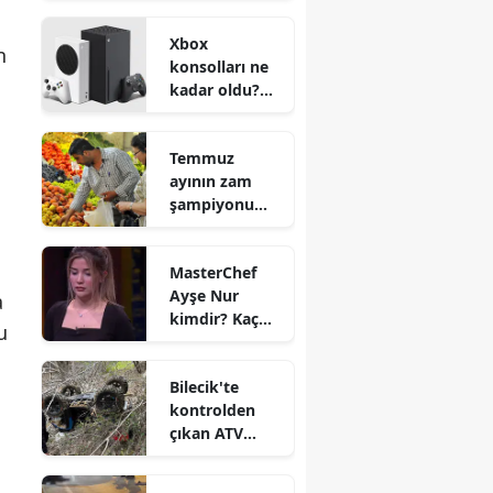
markaları belli
Xbox
oldu
n
konsolları ne
kadar oldu?
Zam yapılacak
mı?
Temmuz
ayının zam
şampiyonu
hangi ürün
oldu?
MasterChef
Ayşe Nur
a
kimdir? Kaç
u
yaşında ve
nereli?
Bilecik'te
kontrolden
çıkan ATV
devrildi : 1
yaralı