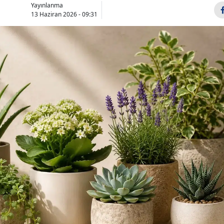
Yayınlanma
Bilecik
13 Haziran 2026 - 09:31
Bingöl
Bitlis
Bolu
Burdur
Bursa
Çanakkale
Çankırı
Çorum
Denizli
Diyarbakır