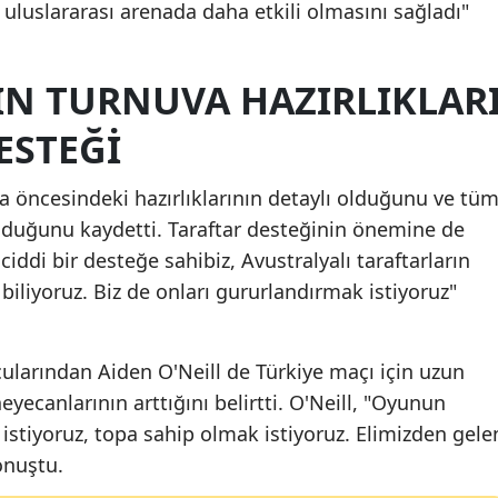
 uluslararası arenada daha etkili olmasını sağladı"
Malatya
Manisa
IN TURNUVA HAZIRLIKLAR
Kahramanmaraş
ESTEĞI
Mardin
a öncesindeki hazırlıklarının detaylı olduğunu ve tü
Muğla
olduğunu kaydetti. Taraftar desteğinin önemine de
ddi bir desteğe sahibiz, Avustralyalı taraftarların
Muş
biliyoruz. Biz de onları gururlandırmak istiyoruz"
Nevşehir
Niğde
ularından Aiden O'Neill de Türkiye maçı için uzun
Ordu
eyecanlarının arttığını belirtti. O'Neill, "Oyunun
istiyoruz, topa sahip olmak istiyoruz. Elimizden gele
Rize
onuştu.
Sakarya