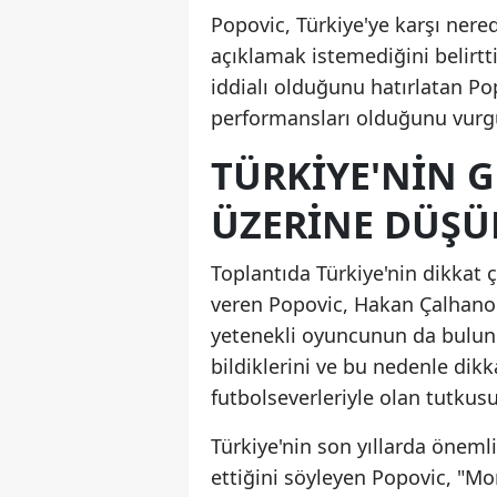
Popovic, Türkiye'ye karşı nered
açıklamak istemediğini belirtt
iddialı olduğunu hatırlatan Pop
performansları olduğunu vurg
TÜRKIYE'NIN 
ÜZERINE DÜŞÜ
Toplantıda Türkiye'nin dikkat 
veren Popovic, Hakan Çalhanoğl
yetenekli oyuncunun da bulund
bildiklerini ve bu nedenle dikka
futbolseverleriyle olan tutkusu
Türkiye'nin son yıllarda öneml
ettiğini söyleyen Popovic, "Mon