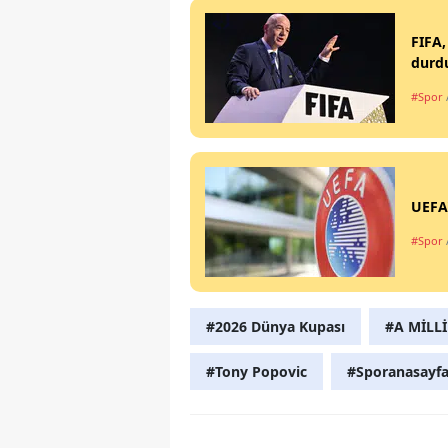
FIFA,
durd
#Spor
UEFA'
#Spor
#2026 Dünya Kupası
#A MİLLİ
#Tony Popovic
#Sporanasayf