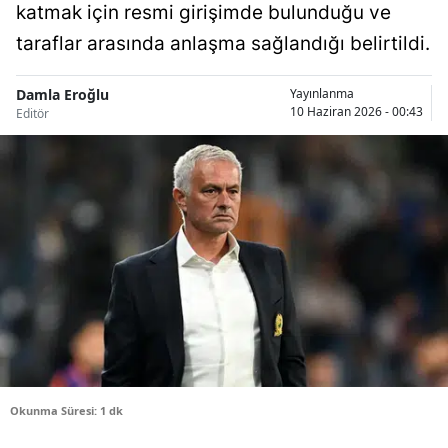
katmak için resmi girişimde bulunduğu ve
Bilecik
taraflar arasında anlaşma sağlandığı belirtildi.
Bingöl
Damla Eroğlu
Yayınlanma
Bitlis
10 Haziran 2026 - 00:43
Editör
Bolu
Burdur
Bursa
Çanakkale
Çankırı
Çorum
Denizli
Okunma Süresi: 1 dk
Diyarbakır