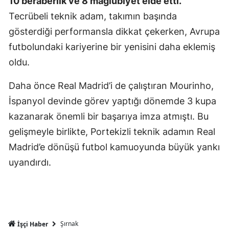
10 beraberlik ve 8 mağlubiyet elde etti.
Mersin
Tecrübeli teknik adam, takımın başında
gösterdiği performansla dikkat çekerken, Avrupa
İstanbul
futbolundaki kariyerine bir yenisini daha eklemiş
İzmir
oldu.
Kars
Daha önce Real Madrid’i de çalıştıran Mourinho,
Kastamonu
İspanyol devinde görev yaptığı dönemde 3 kupa
kazanarak önemli bir başarıya imza atmıştı. Bu
Kayseri
gelişmeyle birlikte, Portekizli teknik adamın Real
Kırklareli
Madrid’e dönüşü futbol kamuoyunda büyük yankı
Kırşehir
uyandırdı.
Kocaeli
Konya
Kütahya
Şırnak
İşçi Haber