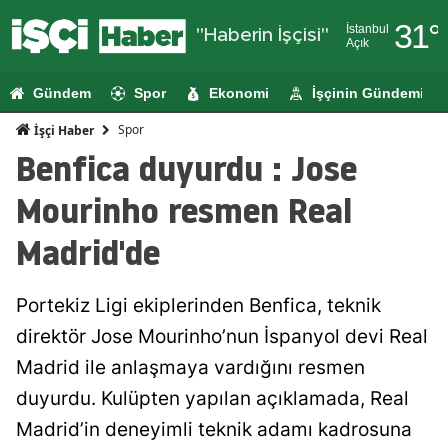
31
°
İstanbul
"Haberin İşçisi"
Açık
Adana
Gündem
Spor
Ekonomi
İşçinin Gündemi
Adıyaman
Spor
İşçi Haber
Afyonkarahi
Benfica duyurdu : Jose
Ağrı
Mourinho resmen Real
Amasya
Madrid'de
Ankara
Portekiz Ligi ekiplerinden Benfica, teknik
Antalya
direktör Jose Mourinho’nun İspanyol devi Real
Artvin
Madrid ile anlaşmaya vardığını resmen
Aydın
duyurdu. Kulüpten yapılan açıklamada, Real
Madrid’in deneyimli teknik adamı kadrosuna
Balıkesir