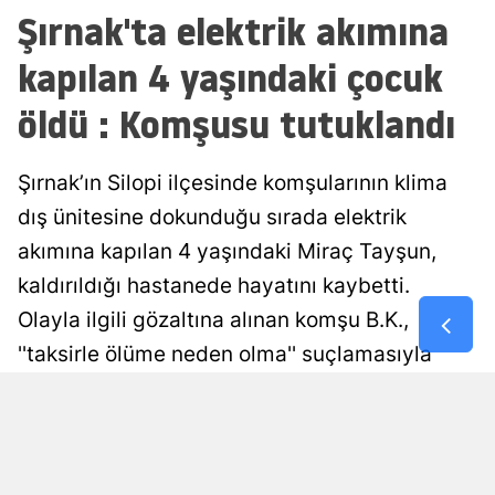
Şırnak'ta elektrik akımına
Malatya
kapılan 4 yaşındaki çocuk
Manisa
öldü : Komşusu tutuklandı
Kahramanm
Mardin
Şırnak’ın Silopi ilçesinde komşularının klima
dış ünitesine dokunduğu sırada elektrik
Muğla
akımına kapılan 4 yaşındaki Miraç Tayşun,
Muş
kaldırıldığı hastanede hayatını kaybetti.
Nevşehir
Olayla ilgili gözaltına alınan komşu B.K.,
Niğde
''taksirle ölüme neden olma'' suçlamasıyla
tutuklandı.
Ordu
Rize
Damla Eroğlu
Yayınlanma
07 Ağustos 2026 - 21:52
Editör
Sakarya