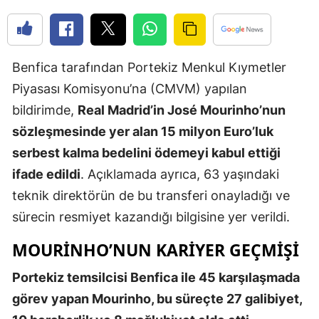
Edirne
Elazığ
Benfica tarafından Portekiz Menkul Kıymetler
Erzincan
Piyasası Komisyonu’na (CMVM) yapılan
Erzurum
bildirimde,
Real Madrid’in José Mourinho’nun
sözleşmesinde yer alan 15 milyon Euro’luk
Eskişehir
serbest kalma bedelini ödemeyi kabul ettiği
Gaziantep
ifade edildi
. Açıklamada ayrıca, 63 yaşındaki
Giresun
teknik direktörün de bu transferi onayladığı ve
sürecin resmiyet kazandığı bilgisine yer verildi.
Gümüşhan
MOURINHO’NUN KARIYER GEÇMIŞI
Hakkari
Portekiz temsilcisi Benfica ile 45 karşılaşmada
Hatay
görev yapan Mourinho, bu süreçte 27 galibiyet,
Isparta