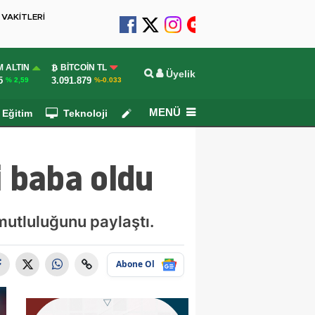
VAKİTLERİ
 ALTIN
BITCOIN TL
Üyelik
5
3.091.879
% 2,59
%-0.033
MENÜ
Eğitim
Teknoloji
Köşe Yazarları
i baba oldu
mutluluğunu paylaştı.
Abone Ol