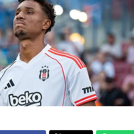
Bilecik
Bingöl
Bitlis
Bolu
Burdur
Bursa
Çanakkale
Çankırı
Çorum
Denizli
Diyarbakır