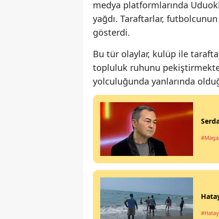
medya platformlarında Uduokha
yağdı. Taraftarlar, futbolcunun
gösterdi.
Bu tür olaylar, kulüp ile taraf
topluluk ruhunu pekiştirmekte
yolculuğunda yanlarında olduğ
Serda
#Maga
Hata
#Hatay