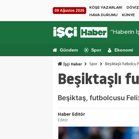
KÖŞE YAZARLARI
DÖVİZ
09 Ağustos 2026
HAVA DURUMU
KÜNYE
"Haberin İş
Gündem
Spor
Ekonomi
Spor
Beşiktaşlı futbolcu
İşçi Haber
Beşiktaşlı f
Beşiktaş, futbolcusu Fel
Haber Editör
Editör