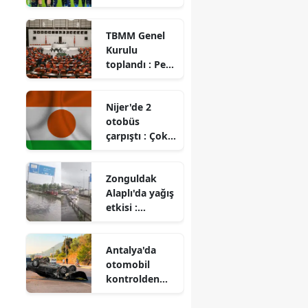
hangi
futbolculardan
TBMM Genel
oluşacak?
Kurulu
toplandı : Pek
çok konu
gündeme
Nijer'de 2
geldi
otobüs
çarpıştı : Çok
sayıda ölü ve
yaralı
Zonguldak
Alaplı'da yağış
etkisi :
Sürücüler zor
anlar yaşadı
Antalya'da
otomobil
kontrolden
çıkıp palmiye
ağacına çarptı