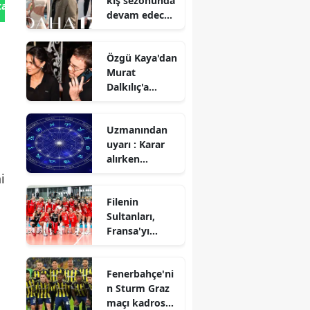
kış sezonunda
tan Gönder
devam edecek
mi?
Reytingleri
Özgü Kaya'dan
nasıldı?
Murat
Dalkılıç'a
Boğaz'da
romantik
Uzmanından
sürpriz partisi
uyarı : Karar
alırken
dikkatli
i
olunması
Filenin
gerekiyor
Sultanları,
Fransa'yı
mağlup etti
Fenerbahçe'ni
n Sturm Graz
maçı kadrosu