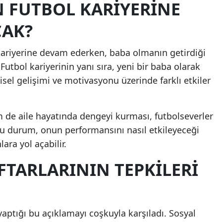
 FUTBOL KARIYERINE
Mersin
CAK?
İstanbul
 kariyerine devam ederken, baba olmanın getirdiği
İzmir
Futbol kariyerinin yanı sıra, yeni bir baba olarak
Kars
sel gelişimi ve motivasyonu üzerinde farklı etkiler
Kastamonu
de aile hayatında dengeyi kurması, futbolseverler
Kayseri
Bu durum, onun performansını nasıl etkileyeceği
Kırklareli
ara yol açabilir.
Kırşehir
FTARLARININ TEPKILERI
Kocaeli
Konya
yaptığı bu açıklamayı coşkuyla karşıladı. Sosyal
Kütahya