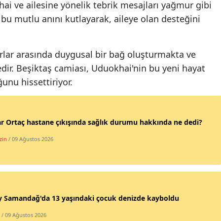
i ve ailesine yönelik tebrik mesajları yağmur gibi
Malatya
 bu mutlu anını kutlayarak, aileye olan desteğini
Manisa
tarlar arasında duygusal bir bağ oluşturmakta ve
Kahramanmaraş
dir. Beşiktaş camiası, Uduokhai'nin bu yeni hayat
Mardin
unu hissettiriyor.
Muğla
Muş
r Ortaç hastane çıkışında sağlık durumu hakkında ne dedi?
Nevşehir
zin
/ 09 Ağustos 2026
Niğde
Ordu
Rize
y Samandağ'da 13 yaşındaki çocuk denizde kayboldu
/ 09 Ağustos 2026
Sakarya