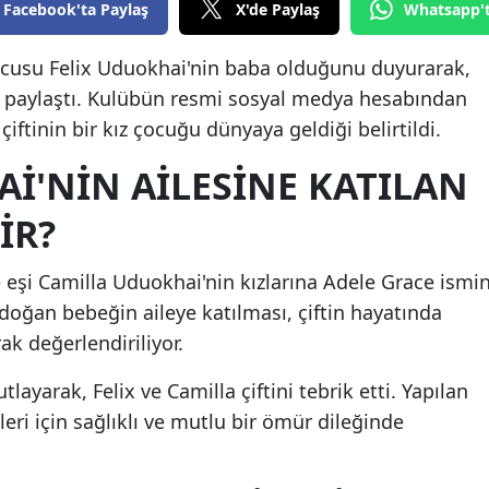
Facebook'ta Paylaş
X'de Paylaş
Whatsapp'
Edirne
lcusu Felix Uduokhai'nin baba olduğunu duyurarak,
Elazığ
la paylaştı. Kulübün resmi sosyal medya hesabından
Erzincan
ftinin bir kız çocuğu dünyaya geldiği belirtildi.
Erzurum
I'NIN AILESINE KATILAN
Eskişehir
IR?
Gaziantep
eşi Camilla Uduokhai'nin kızlarına Adele Grace ismin
Giresun
i doğan bebeğin aileye katılması, çiftin hayatında
k değerlendiriliyor.
Gümüşhane
Hakkari
layarak, Felix ve Camilla çiftini tebrik etti. Yapılan
ri için sağlıklı ve mutlu bir ömür dileğinde
Hatay
Isparta