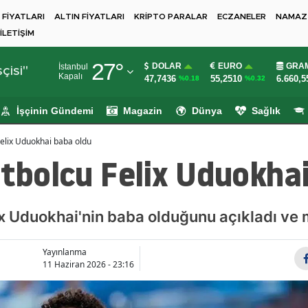
 FİYATLARI
ALTIN FİYATLARI
KRİPTO PARALAR
ECZANELER
NAMAZ 
İLETİŞİM
Adana
27
°
DOLAR
EURO
GRAM
İstanbul
Adıyaman
çisi"
Kapalı
47,7436
55,2510
6.660,5
%0.18
%0.32
Afyonkarahisar
İşçinin Gündemi
Magazin
Dünya
Sağlık
Ağrı
 Felix Uduokhai baba oldu
Amasya
utbolcu Felix Uduokha
Ankara
Antalya
ix Uduokhai'nin baba olduğunu açıkladı ve 
Artvin
Yayınlanma
11 Haziran 2026 - 23:16
Aydın
Balıkesir