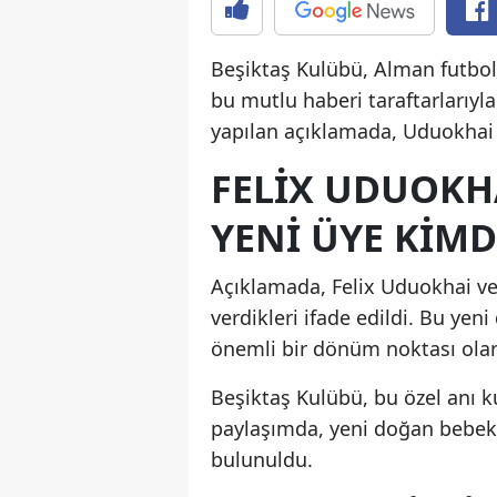
Beşiktaş Kulübü, Alman futbo
bu mutlu haberi taraftarlarıy
yapılan açıklamada, Uduokhai çi
FELIX UDUOKHA
YENI ÜYE KIMD
Açıklamada, Felix Uduokhai ve 
verdikleri ifade edildi. Bu yen
önemli bir dönüm noktası olara
Beşiktaş Kulübü, bu özel anı kut
paylaşımda, yeni doğan bebekle
bulunuldu.