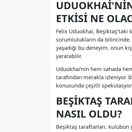
UDUOKHAI'NIN
ETKISI NE OLA
Felix Uduokhai, Beşiktaş'taki
sorumlulukların da bilincinde. 
yaşadığı bu deneyim, onun kişi
yaratabilir.
Uduokhai'nin hem sahada hem 
tarafından merakla izleniyor. 
konusunda çeşitli spekülasyonl
BEŞIKTAŞ TARA
NASIL OLDU?
Beşiktaş taraftarları, kulübün 