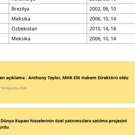
Brezilya
2002, 06, 10
Yozgat
Meksika
2006, 10, 14
Zonguldak
Özbekistan
2010, 14, 18
Aksaray
Meksika
2006, 10, 14
Bayburt
Karaman
Kırıkkale
en açıklama : Anthony Taylor, MHK Elit Hakem Direktörü oldu
Batman
/ 04 Ağustos 2026
Şırnak
Bartın
 Dünya Kupası hisselerinin özel yatırımcılara satılma projesini
Ardahan
urdu
Iğdır