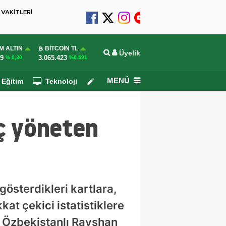
VAKİTLERİ
M ALTIN
BITCOIN TL
Üyelik
29
3.065.423
% 0,30
%0.591
MENÜ
Eğitim
Teknoloji
Köşe Yazarları
ç yöneten
österdikleri kartlara,
at çekici istatistiklere
a Özbekistanlı Ravshan