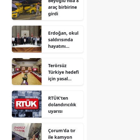
Beyoğlu'nda 8
düzenlendi
araç birbirine
girdi
Erdoğan, okul
saldırısında
hayatını
kaybeden
öğrencilerin
Terörsüz
aileleriyle
Türkiye hedefi
görüştü
için yasal
düzenleme
n
süreci başlıyor
RTÜK'ten
dolandırıcılık
uyarısı
Çorum'da tır
ile kamyon