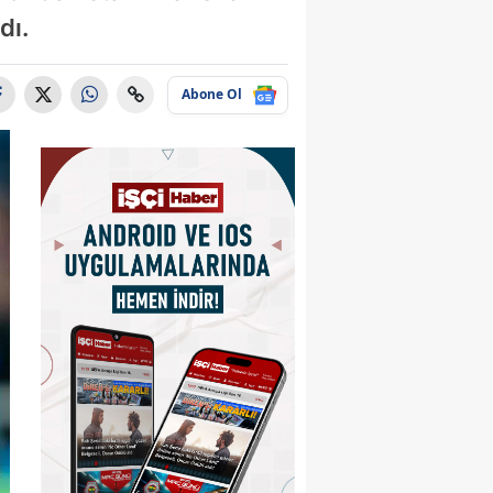
dı.
Abone Ol