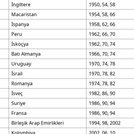
İngiltere
1950, 54, 58
Samsun
Macaristan
1954, 58, 66
Siirt
İspanya
1958, 62, 66
Peru
1962, 66, 70
Sinop
İskoçya
1962, 70, 74
Sivas
Batı Almanya
1966, 70, 74
Tekirdağ
Uruguay
1970, 74, 78
Tokat
İsrail
1970, 78, 82
Romanya
1974, 78, 82
Trabzon
İsveç
1982, 86, 90
Tunceli
Suriye
1986, 90, 94
Şanlıurfa
Fransa
1986, 90, 94
Uşak
Birleşik Arap Emirlikleri
1994, 98, 2002
Kolombiya
2002, 06, 10
Van