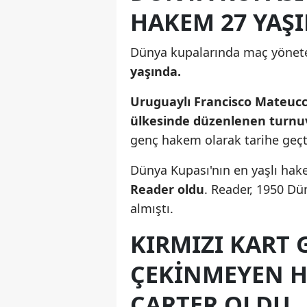
HAKEM 27 YAŞ
Dünya kupalarında maç yönet
yaşında.
Uruguaylı Francisco Mateucc
ülkesinde düzenlenen turnu
genç hakem olarak tarihe geçt
Dünya Kupası'nın en yaşlı hak
Reader oldu
. Reader, 1950 Dü
almıştı.
KIRMIZI KART
ÇEKINMEYEN H
CARTER OLDU