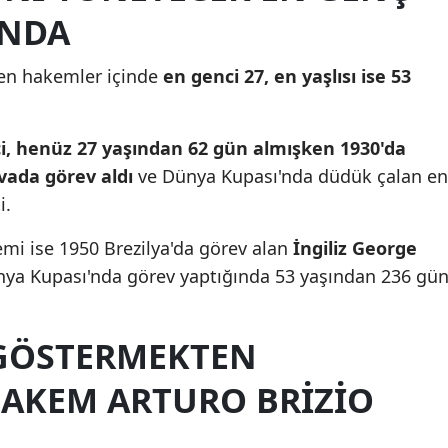
INDA
Mersin
İstanbul
en hakemler içinde
en genci 27, en yaşlısı ise 53
İzmir
i, henüz 27 yaşından 62 gün almışken 1930'da
Kars
vada görev aldı
ve Dünya Kupası'nda düdük çalan en
Kastamonu
i.
Kayseri
emi ise 1950 Brezilya'da görev alan
İngiliz George
Kırklareli
nya Kupası'nda görev yaptığında 53 yaşından 236 gü
Kırşehir
 GÖSTERMEKTEN
Kocaeli
AKEM ARTURO BRIZIO
Konya
Kütahya