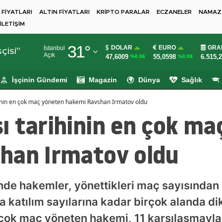
 FİYATLARI
ALTIN FİYATLARI
KRİPTO PARALAR
ECZANELER
NAMAZ 
İLETİŞİM
Adana
31
°
DOLAR
EURO
GRA
İstanbul
Adıyaman
çisi"
Açık
47,6009
55,0598
6.515,
%0.06
%0.08
Afyonkarahisar
İşçinin Gündemi
Magazin
Dünya
Sağlık
Ağrı
inin en çok maç yöneten hakemi Ravshan Irmatov oldu
Amasya
ı tarihinin en çok ma
Ankara
han Irmatov oldu
Antalya
Artvin
nde hakemler, yönettikleri maç sayısından g
Aydın
 katılım sayılarına kadar birçok alanda dikk
Balıkesir
n çok maç yöneten hakemi, 11 karşılaşmayl