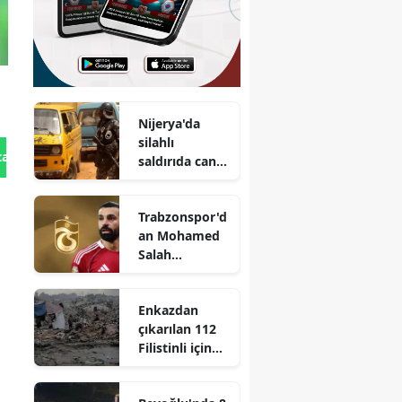
Nijerya'da
silahlı
tan Gönder
saldırıda can
kaybı 21'e
yükseldi
Trabzonspor'd
an Mohamed
Salah
açıklaması
Enkazdan
çıkarılan 112
Filistinli için
toplu cenaze
töreni