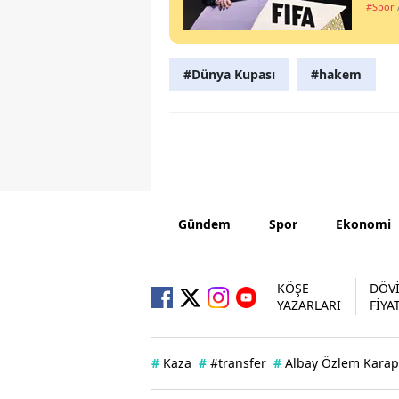
#Spor
#Dünya Kupası
#hakem
Gündem
Spor
Ekonomi
KÖŞE
DÖV
YAZARLARI
FİYA
#
Kaza
#
#transfer
#
Albay Özlem Karap