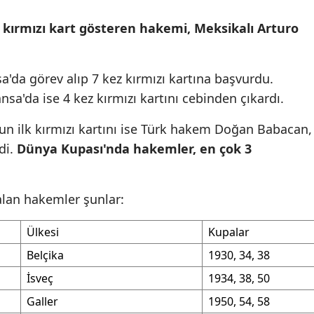
Malatya
 kırmızı kart gösteren hakemi, Meksikalı Arturo
Manisa
a'da görev alıp 7 kez kırmızı kartına başvurdu.
Kahramanmaraş
sa'da ise 4 kez kırmızı kartını cebinden çıkardı.
Mardin
n ilk kırmızı kartını ise Türk hakem Doğan Babacan,
Muğla
di.
Dünya Kupası'nda hakemler, en çok 3
Muş
Nevşehir
lan hakemler şunlar:
Niğde
Ülkesi
Kupalar
Ordu
Belçika
1930, 34, 38
İsveç
1934, 38, 50
Rize
Galler
1950, 54, 58
Sakarya