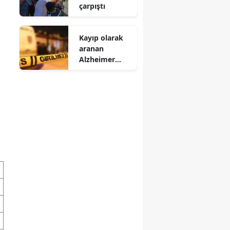
çarpıştı
Kayıp olarak
aranan
Alzheimer
hastası ölü
bulundu