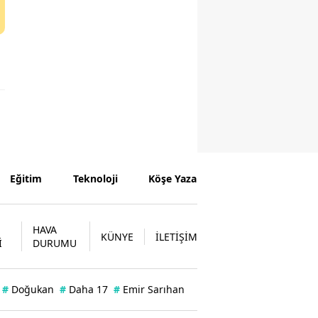
Eğitim
Teknoloji
Köşe Yazarları
HAVA
KÜNYE
İLETİŞİM
İ
DURUMU
#
Doğukan
#
Daha 17
#
Emir Sarıhan