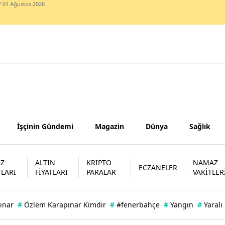
/ 01 Ağustos 2026
Yalova
Karabük
Kilis
Osmaniye
Düzce
İşçinin Gündemi
Magazin
Dünya
Sağlık
İZ
ALTIN
KRİPTO
NAMAZ
ECZANELER
TLARI
FİYATLARI
PARALAR
VAKİTLER
ınar
#
Özlem Karapınar Kimdir
#
#fenerbahçe
#
Yangın
#
Yaralı