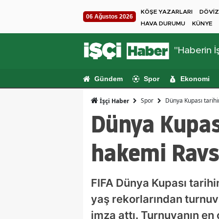
KÖŞE YAZARLARI
DÖVİZ
06 Ağustos 2026
HAVA DURUMU
KÜNYE
"Haberin İş
Gündem
Spor
Ekonomi
Spor
Dünya Kupası tarih
İşçi Haber
Dünya Kupas
hakemi Ravs
FIFA Dünya Kupası tarihi
yaş rekorlarından turnuva
imza attı. Turnuvanın e