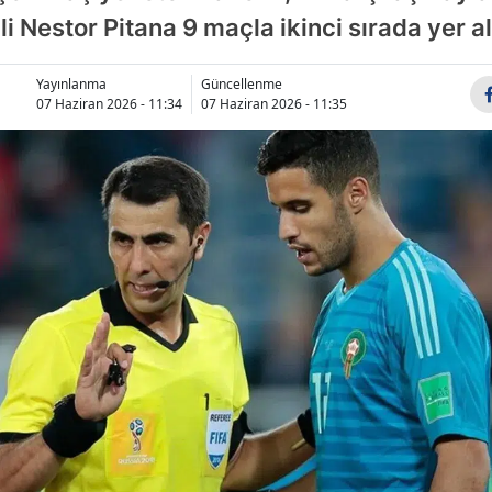
li Nestor Pitana 9 maçla ikinci sırada yer al
Bilecik
Bingöl
Yayınlanma
Güncellenme
07 Haziran 2026 - 11:34
07 Haziran 2026 - 11:35
Bitlis
Bolu
Burdur
Bursa
Çanakkale
Çankırı
Çorum
Denizli
Diyarbakır