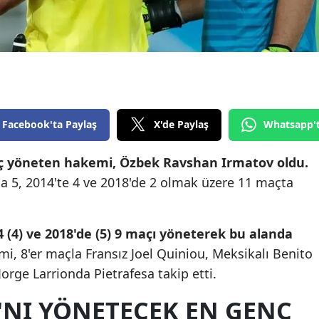
Edirne
Elazığ
Erzincan
Erzurum
Facebook'ta Paylaş
X'de Paylaş
Whatsapp'
Eskişehir
ç yöneten hakemi, Özbek Ravshan Irmatov oldu.
Gaziantep
a 5, 2014'te 4 ve 2018'de 2 olmak üzere 11 maçta
Giresun
Gümüşhane
4 (4) ve 2018'de (5) 9 maçı yöneterek bu alanda
Hakkari
smi, 8'er maçla Fransız Joel Quiniou, Meksikalı Benito
orge Larrionda Pietrafesa takip etti.
Hatay
'NI YÖNETECEK EN GENÇ
Isparta