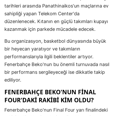
tarihleri arasında Panathinaikos'un maçlarına ev
Mersin
sahipliği yapan Telekom Center'da
İstanbul
düzenlenecek. Kıtanın en güçlü takımları kupayı
İzmir
kazanmak için parkede mücadele edecek.
Kars
Bu organizasyon, basketbol dünyasında büyük
bir heyecan yaratıyor ve takımların
Kastamonu
performanslarıyla ilgili beklentiler artıyor.
Kayseri
Fenerbahçe Beko'nun bu önemli turnuvada nasıl
Kırklareli
bir performans sergileyeceği ise dikkatle takip
ediliyor.
Kırşehir
FENERBAHÇE BEKO'NUN FINAL
Kocaeli
FOUR'DAKI RAKIBI KIM OLDU?
Konya
Fenerbahçe Beko'nun Final Four yarı finalindeki
Kütahya