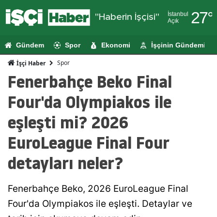
27
°
İstanbul
"Haberin İşçisi"
Açık
Adana
Gündem
Spor
Ekonomi
İşçinin Gündemi
Adıyaman
Spor
İşçi Haber
Afyonkarahi
Fenerbahçe Beko Final
Ağrı
Four'da Olympiakos ile
Amasya
eşleşti mi? 2026
Ankara
EuroLeague Final Four
Antalya
detayları neler?
Artvin
Fenerbahçe Beko, 2026 EuroLeague Final
Aydın
Four'da Olympiakos ile eşleşti. Detaylar ve
Balıkesir