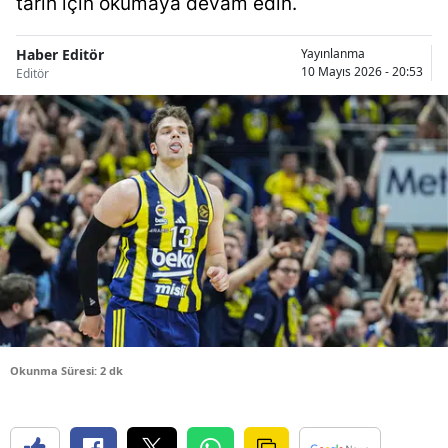
tarih için okumaya devam edin.
Bilecik
Haber Editör
Yayınlanma
Bingöl
10 Mayıs 2026 - 20:53
Editör
Bitlis
Bolu
Burdur
Bursa
Çanakkale
Çankırı
Çorum
Okunma Süresi: 2 dk
Denizli
Diyarbakır