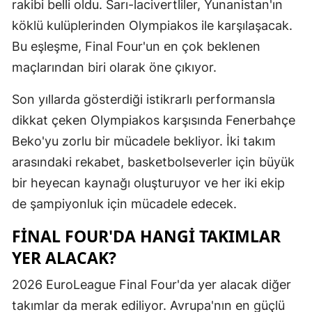
rakibi belli oldu. Sarı-lacivertliler, Yunanistan'ın
Malatya
köklü kulüplerinden Olympiakos ile karşılaşacak.
Bu eşleşme, Final Four'un en çok beklenen
Manisa
maçlarından biri olarak öne çıkıyor.
Kahramanm
Son yıllarda gösterdiği istikrarlı performansla
Mardin
dikkat çeken Olympiakos karşısında Fenerbahçe
Muğla
Beko'yu zorlu bir mücadele bekliyor. İki takım
arasındaki rekabet, basketbolseverler için büyük
Muş
bir heyecan kaynağı oluşturuyor ve her iki ekip
Nevşehir
de şampiyonluk için mücadele edecek.
Niğde
FINAL FOUR'DA HANGI TAKIMLAR
Ordu
YER ALACAK?
Rize
2026 EuroLeague Final Four'da yer alacak diğer
takımlar da merak ediliyor. Avrupa'nın en güçlü
Sakarya