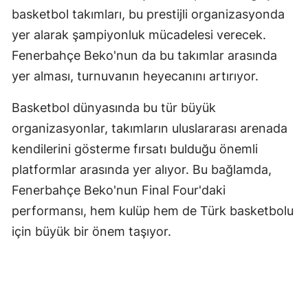
basketbol takımları, bu prestijli organizasyonda
Samsun
yer alarak şampiyonluk mücadelesi verecek.
Siirt
Fenerbahçe Beko'nun da bu takımlar arasında
yer alması, turnuvanın heyecanını artırıyor.
Sinop
Basketbol dünyasında bu tür büyük
Sivas
organizasyonlar, takımların uluslararası arenada
Tekirdağ
kendilerini gösterme fırsatı bulduğu önemli
Tokat
platformlar arasında yer alıyor. Bu bağlamda,
Fenerbahçe Beko'nun Final Four'daki
Trabzon
performansı, hem kulüp hem de Türk basketbolu
Tunceli
için büyük bir önem taşıyor.
Şanlıurfa
Uşak
Van