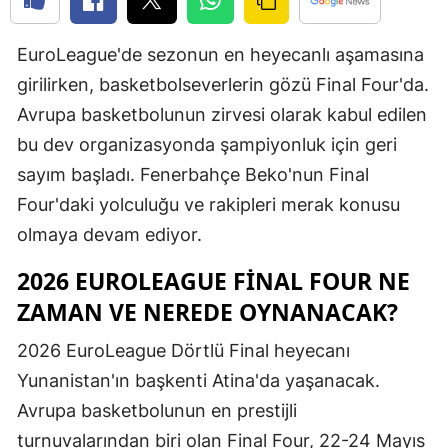
Edirne
EuroLeague'de sezonun en heyecanlı aşamasına
Elazığ
girilirken, basketbolseverlerin gözü Final Four'da.
Erzincan
Avrupa basketbolunun zirvesi olarak kabul edilen
bu dev organizasyonda şampiyonluk için geri
Erzurum
sayım başladı. Fenerbahçe Beko'nun Final
Eskişehir
Four'daki yolculuğu ve rakipleri merak konusu
Gaziantep
olmaya devam ediyor.
Giresun
2026 EUROLEAGUE FINAL FOUR NE
ZAMAN VE NEREDE OYNANACAK?
Gümüşhan
2026 EuroLeague Dörtlü Final heyecanı
Hakkari
Yunanistan'ın başkenti Atina'da yaşanacak.
Hatay
Avrupa basketbolunun en prestijli
Isparta
turnuvalarından biri olan Final Four, 22-24 Mayıs