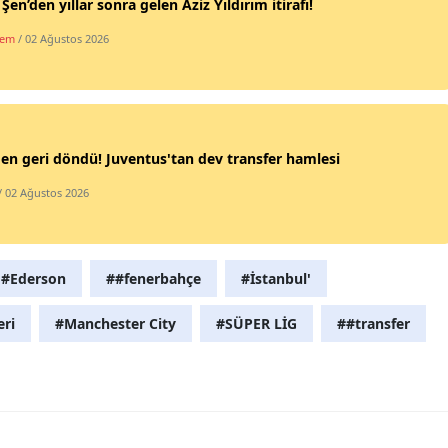
 Şen’den yıllar sonra gelen Aziz Yıldırım itirafı!
Mersin
dem
/ 02 Ağustos 2026
İstanbul
İzmir
Kars
n geri döndü! Juventus'tan dev transfer hamlesi
Kastamonu
/ 02 Ağustos 2026
Kayseri
Kırklareli
#Ederson
##fenerbahçe
#İstanbul'
Kırşehir
eri
#Manchester City
#SÜPER LİG
##transfer
Kocaeli
Konya
Kütahya