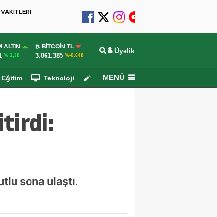
VAKİTLERİ
 ALTIN
BITCOIN TL
Üyelik
1
3.061.385
% 1,38
%-0.648
MENÜ
Eğitim
Teknoloji
Köşe Yazarları
tirdi:
lu sona ulaştı.