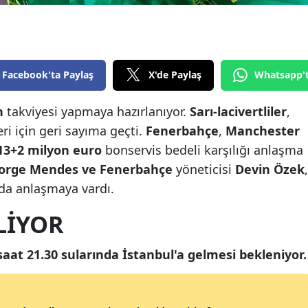
Edirne
Elazığ
Erzincan
Facebook'ta Paylaş
X'de Paylaş
Whatsapp'
Erzurum
n
takviyesi yapmaya hazırlanıyor.
Sarı-lacivertliler
,
feri için geri sayıma geçti.
Fenerbahçe
,
Manchester
Eskişehir
13+2 milyon euro
bonservis bedeli karşılığı anlaşma
Gaziantep
orge Mendes ve Fenerbahçe
yöneticisi
Devin
Özek
,
Giresun
 da anlaşmaya vardı.
Gümüşhane
LİYOR
Hakkari
saat 21.30 sularında İstanbul'a gelmesi bekleniyor.
Hatay
Isparta