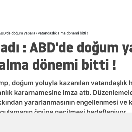
Malatya
Manisa
Kahramanmaraş
ABD'de doğum yaparak vatandaşlık alma dönemi bitti !
adı : ABD'de doğum y
Mardin
alma dönemi bitti !
Muğla
Muş
Nevşehir
p, doğum yoluyla kazanılan vatandaşlık ha
nlık kararnamesine imza attı. Düzenlemeler
Niğde
akkından yararlanmasının engellenmesi v
Ordu
uygulamanın önüne geçilmesi hedefleniyor.
Rize
Yayınlanma
Sakarya