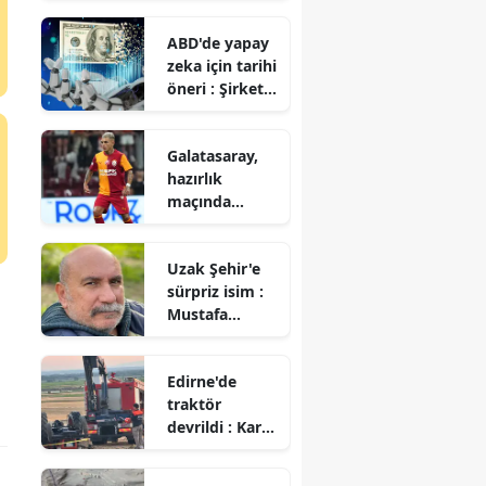
kullananlara
ABD'de yapay
'RAM'
zeka için tarihi
müjdesi!
öneri : Şirket
hisselerinin
yarısı devlete
Galatasaray,
mi geçecek?
hazırlık
maçında
Rennes ile 3-3
berabere kaldı
Uzak Şehir'e
sürpriz isim :
Mustafa
Avkıran katıldı
Edirne'de
traktör
devrildi : Karı
koca hayatını
kaybetti