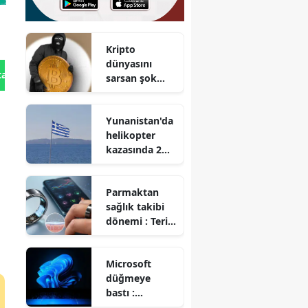
Kripto
dünyasını
tan Gönder
sarsan şok
açık :
Dünyanın en
Yunanistan'da
güvenli
helikopter
sanılan
kazasında 2
cüzdanı
kişi hayatını
soyuldu
kaybetti
Parmaktan
sağlık takibi
dönemi : Teri
analiz eden
akıllı yüzük
Microsoft
geliştirildi
düğmeye
bastı :
Windows 11