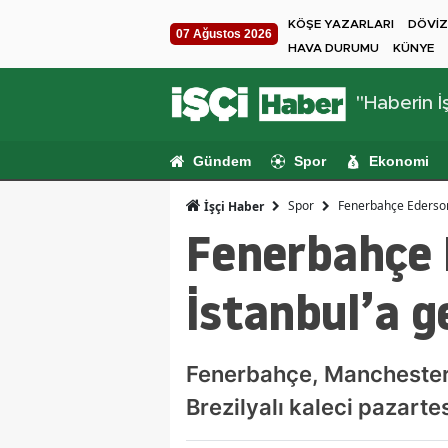
KÖŞE YAZARLARI
DÖVİZ
07 Ağustos 2026
HAVA DURUMU
KÜNYE
"Haberin İş
Gündem
Spor
Ekonomi
Spor
Fenerbahçe Ederson t
İşçi Haber
Fenerbahçe E
İstanbul’a g
Fenerbahçe, Manchester C
Brezilyalı kaleci pazarte