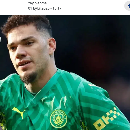
Yayınlanma
Bilecik
01 Eylül 2025 - 15:17
Bingöl
Bitlis
Bolu
Burdur
Bursa
Çanakkale
Çankırı
Çorum
Denizli
Diyarbakır