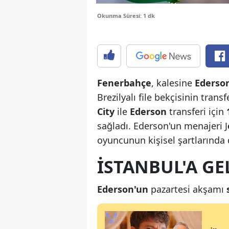
Okunma Süresi: 1 dk
Fenerbahçe
, kalesine
Ederso
Brezilyalı file bekçisinin trans
City
ile
Ederson
transferi için
sağladı. Ederson'un menajeri J
oyuncunun kişisel şartlarında
İSTANBUL'A GE
Ederson'un
pazartesi akşamı