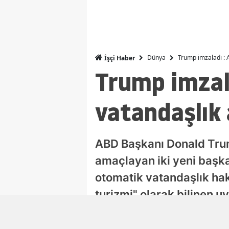
Dünya
Trump imzaladı : 
İşçi Haber
Trump imzal
vatandaşlık 
ABD Başkanı Donald Trum
amaçlayan iki yeni başka
otomatik vatandaşlık h
turizmi" olarak bilinen 
Selen Albayrak Demirtürk