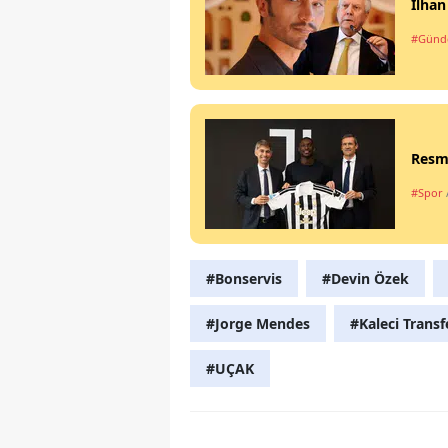
İlhan
#Gün
Resme
#Spor
#Bonservis
#Devin Özek
#Jorge Mendes
#Kaleci Transf
#UÇAK