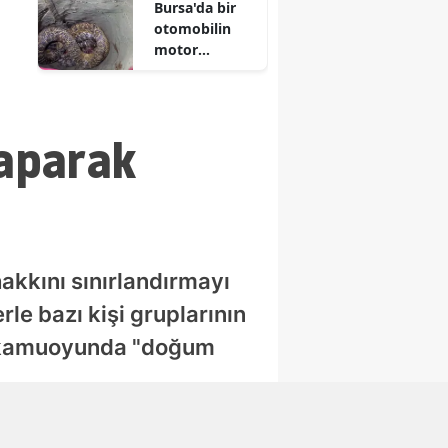
Bursa'da bir
otomobilin
motor
bölümüne
yılan girdi
aparak
kkını sınırlandırmayı
le bazı kişi gruplarının
e kamuoyunda "doğum
Abone Ol