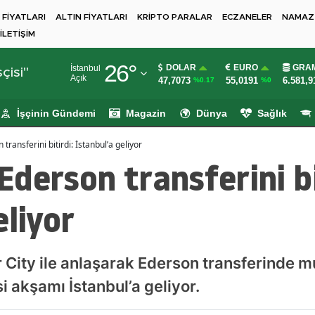
 FİYATLARI
ALTIN FİYATLARI
KRİPTO PARALAR
ECZANELER
NAMAZ 
İLETİŞİM
Adana
26
°
DOLAR
EURO
GRAM
İstanbul
Adıyaman
çisi"
Açık
47,7073
55,0191
6.581,9
%0.17
%0
Afyonkarahisar
İşçinin Gündemi
Magazin
Dünya
Sağlık
Ağrı
ransferini bitirdi: İstanbul’a geliyor
Amasya
derson transferini bi
Ankara
eliyor
Antalya
Artvin
ity ile anlaşarak Ederson transferinde mut
Aydın
si akşamı İstanbul’a geliyor.
Balıkesir