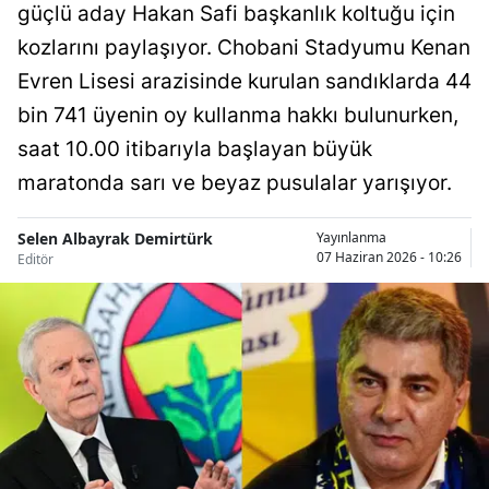
güçlü aday Hakan Safi başkanlık koltuğu için
Bilecik
kozlarını paylaşıyor. Chobani Stadyumu Kenan
Bingöl
Evren Lisesi arazisinde kurulan sandıklarda 44
bin 741 üyenin oy kullanma hakkı bulunurken,
Bitlis
saat 10.00 itibarıyla başlayan büyük
Bolu
maratonda sarı ve beyaz pusulalar yarışıyor.
Burdur
Selen Albayrak Demirtürk
Yayınlanma
Bursa
07 Haziran 2026 - 10:26
Editör
Çanakkale
Çankırı
Çorum
Denizli
Diyarbakır