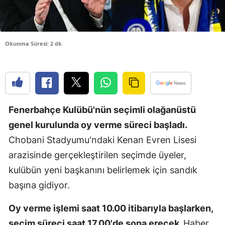
Edirne
Elazığ
Okunma Süresi: 2 dk
Erzincan
Erzurum
Eskişehir
Fenerbahçe Kulübü'nün seçimli olağanüstü
Gaziantep
genel kurulunda oy verme süreci başladı.
Giresun
Chobani Stadyumu'ndaki Kenan Evren Lisesi
arazisinde gerçekleştirilen seçimde üyeler,
Gümüşhan
kulübün yeni başkanını belirlemek için sandık
Hakkari
başına gidiyor.
Hatay
Oy verme işlemi saat 10.00 itibarıyla başlarken,
Isparta
seçim süreci saat 17.00'de sona erecek.
Haber