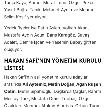
Tanju Kaya, Ahmet Murat İman, Özgür Peker,
Malatya
Yusuf Buğra Tanık, Mehmet Aydın ve Mehmet
Selim Kosif yer alıyor.
Manisa
Kahramanm
Yedek üyeler ise Fatih Aslan, Volkan Akan,
Mustafa Aydın Acun, Barış Karagöz, Savaş
Mardin
Adalet, Demre İşcan ve Yasemin Babayiğit'ten
Muğla
oluşuyor.
Muş
HAKAN SAFI'NIN YÖNETIM KURULU
Nevşehir
LISTESI
Niğde
Hakan Safi'nin asil yönetim kurulu adayları
arasında
Ali Aytemiz, Metin Doğan, Agah Ruşen
Ordu
Çetin
, Metin Sipahioğlu, Dağlarca Çağlar, Rahmi
Rize
Mertay Türk, Mustafa Ömer Topbaş, Özgür
Sakarya
Özaktaç, Mehmet Atakan Altınbaş, Orhan Turan,