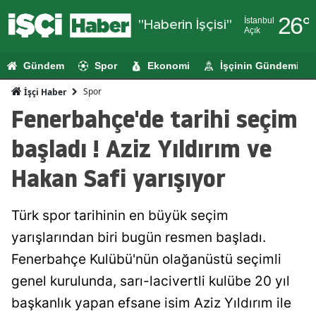
26
°
İstanbul
"Haberin İşçisi"
Açık
Adana
Gündem
Spor
Ekonomi
İşçinin Gündemi
Adıyaman
Spor
İşçi Haber
Afyonkarahi
Fenerbahçe'de tarihi seçim
Ağrı
başladı ! Aziz Yıldırım ve
Amasya
Hakan Safi yarışıyor
Ankara
Türk spor tarihinin en büyük seçim
Antalya
yarışlarından biri bugün resmen başladı.
Artvin
Fenerbahçe Kulübü'nün olağanüstü seçimli
Aydın
genel kurulunda, sarı-lacivertli kulübe 20 yıl
başkanlık yapan efsane isim Aziz Yıldırım ile
Balıkesir