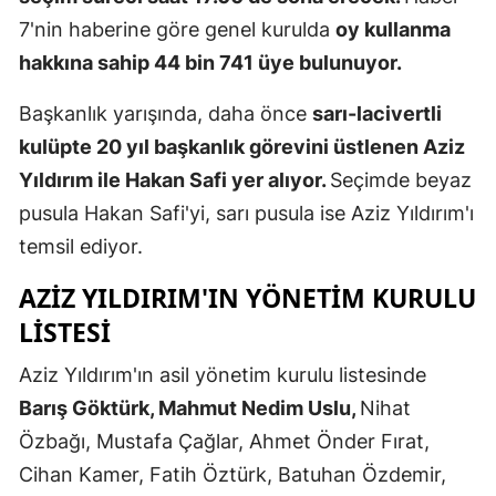
7'nin haberine göre genel kurulda
oy kullanma
Mersin
hakkına sahip 44 bin 741 üye bulunuyor.
İstanbul
Başkanlık yarışında, daha önce
sarı-lacivertli
İzmir
kulüpte 20 yıl başkanlık görevini üstlenen Aziz
Kars
Yıldırım ile Hakan Safi yer alıyor.
Seçimde beyaz
pusula Hakan Safi'yi, sarı pusula ise Aziz Yıldırım'ı
Kastamonu
temsil ediyor.
Kayseri
AZIZ YILDIRIM'IN YÖNETIM KURULU
Kırklareli
LISTESI
Kırşehir
Aziz Yıldırım'ın asil yönetim kurulu listesinde
Kocaeli
Barış Göktürk, Mahmut Nedim Uslu,
Nihat
Konya
Özbağı, Mustafa Çağlar, Ahmet Önder Fırat,
Cihan Kamer, Fatih Öztürk, Batuhan Özdemir,
Kütahya