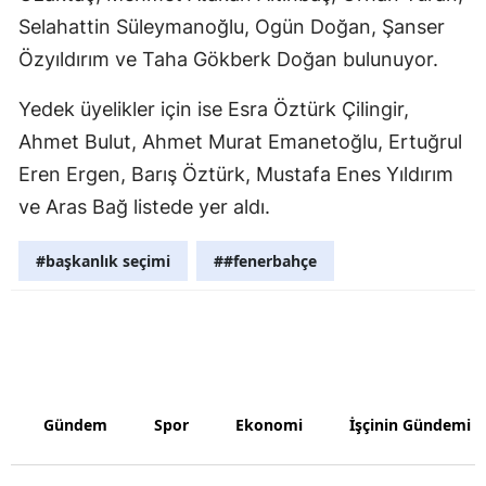
Selahattin Süleymanoğlu, Ogün Doğan, Şanser
Samsun
Özyıldırım ve Taha Gökberk Doğan bulunuyor.
Siirt
Yedek üyelikler için ise Esra Öztürk Çilingir,
Sinop
Ahmet Bulut, Ahmet Murat Emanetoğlu, Ertuğrul
Sivas
Eren Ergen, Barış Öztürk, Mustafa Enes Yıldırım
ve Aras Bağ listede yer aldı.
Tekirdağ
Tokat
#başkanlık seçimi
##fenerbahçe
Trabzon
Tunceli
Şanlıurfa
Gündem
Spor
Ekonomi
İşçinin Gündemi
Uşak
Van