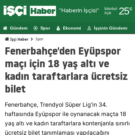
25
°
İstanbul
"Haberin İşçisi"
Açık
Adana
Gündem
Spor
Ekonomi
İşçinin Gündemi
Adıyaman
Spor
İşçi Haber
Afyonkarahi
Fenerbahçe'den Eyüpspor
Ağrı
maçı için 18 yaş altı ve
Amasya
kadın taraftarlara ücretsiz
Ankara
bilet
Antalya
Fenerbahçe, Trendyol Süper Lig’in 34.
Artvin
haftasında Eyüpspor ile oynanacak maçta 18
Aydın
yaş altı ve kadın taraftarlara kontenjanla sınırlı
Balıkesir
ücretsiz bilet tanımlaması yapılacağını