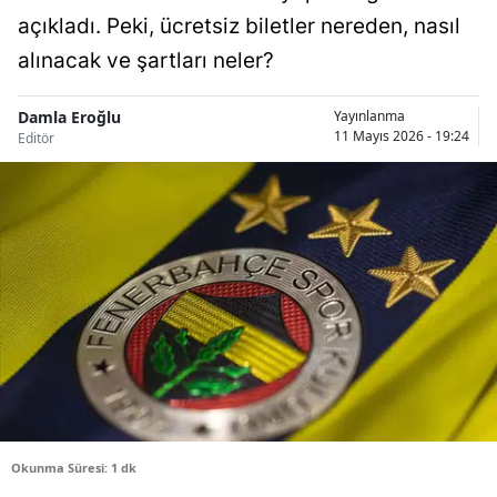
açıkladı. Peki, ücretsiz biletler nereden, nasıl
Bilecik
alınacak ve şartları neler?
Bingöl
Bitlis
Damla Eroğlu
Yayınlanma
11 Mayıs 2026 - 19:24
Editör
Bolu
Burdur
Bursa
Çanakkale
Çankırı
Çorum
Denizli
Okunma Süresi: 1 dk
Diyarbakır