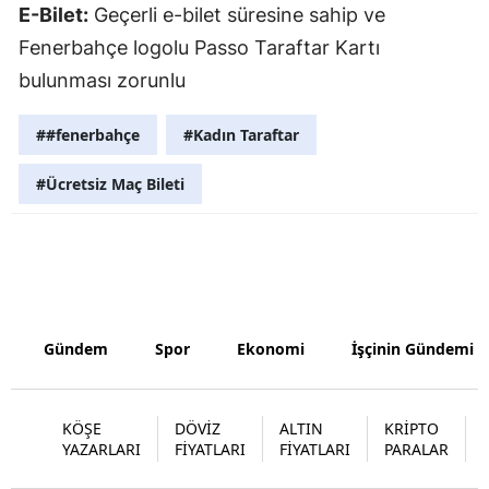
E-Bilet:
Geçerli e-bilet süresine sahip ve
Malatya
Fenerbahçe logolu Passo Taraftar Kartı
Manisa
bulunması zorunlu
Kahramanm
##fenerbahçe
#Kadın Taraftar
Mardin
#Ücretsiz Maç Bileti
Muğla
Muş
Nevşehir
Niğde
Gündem
Spor
Ekonomi
İşçinin Gündemi
Ordu
KÖŞE
DÖVİZ
ALTIN
KRİPTO
Rize
YAZARLARI
FİYATLARI
FİYATLARI
PARALAR
Sakarya