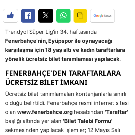
Edirne
Elazığ
Trendyol Süper Lig’in 34. haftasında
Erzincan
Fenerbahçe'nin, Eyüpspor ile oynayacağı
Erzurum
karşılaşma için 18 yaş altı ve kadın taraftarlara
Eskişehir
yönelik ücretsiz bilet tanımlaması yapılacak
.
Gaziantep
FENERBAHÇE'DEN TARAFTARLARA
ÜCRETSİZ BİLET IMKANI
Giresun
Ücretsiz bilet tanımlamaları kontenjanlarla sınırlı
Gümüşhan
olduğu belirtildi. Fenerbahçe resmi internet sitesi
Hakkari
olan
www.fenerbahce.org
hesabından
'Taraftar'
Hatay
başlığı altında yer alan
'Bilet Talebi Formu'
sekmesinden yapılacak işlemler; 12 Mayıs Salı
Isparta