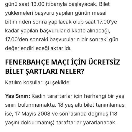
günü saat 13.00 itibarıyla başlayacak. Bilet
Mersin
yüklemeleri başvuru yapılan günün mesai
İstanbul
bitiminden sonra yapılacak olup saat 17.00'ye
kadar yapılan başvurular dikkate alınacağı,
İzmir
17.00'den sonraki başvuruların bir sonraki gün
Kars
değerlendirileceği aktarıldı.
Kastamonu
FENERBAHÇE MAÇI İÇİN ÜCRETSİZ
Kayseri
BİLET ŞARTLARI NELER?
Kırklareli
Katılım koşulları şu şekilde:
Kırşehir
Yaş Sınırı:
Kadın taraftarlar için herhangi bir yaş
sınırı bulunmamakta. 18 yaş altı bilet tanımlaması
Kocaeli
ise, 17 Mayıs 2008 ve sonrasında doğmuş (18
Konya
yaşını doldurmamış) taraftarlar yararlanacak.
Kütahya