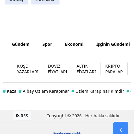
Samsun
Siirt
Sinop
Gündem
Spor
Ekonomi
İşçinin Gündemi
Sivas
Tekirdağ
KÖŞE
DÖVİZ
ALTIN
KRİPTO
Tokat
YAZARLARI
FİYATLARI
FİYATLARI
PARALAR
Trabzon
#
Kaza
#
Albay Özlem Karapınar
#
Özlem Karapınar Kimdir
#
#
Tunceli
Şanlıurfa
RSS
Copyright © 2026 . Her hakkı saklıdır.
Uşak
Van