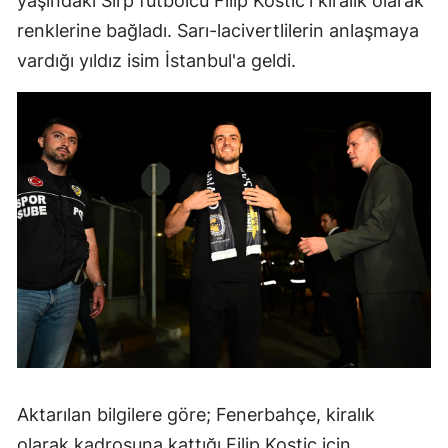
yaşındaki Sırp futbolcu Filip Kostic'i kiralık olarak
Edirne
renklerine bağladı. Sarı-lacivertlilerin anlaşmaya
vardığı yıldız isim İstanbul'a geldi.
Elazığ
Erzincan
Erzurum
Eskişehir
Gaziantep
Giresun
Gümüşhan
Hakkari
Hatay
Aktarılan bilgilere göre; Fenerbahçe, kiralık
Isparta
olarak kadrosuna kattığı Filip Kostic için