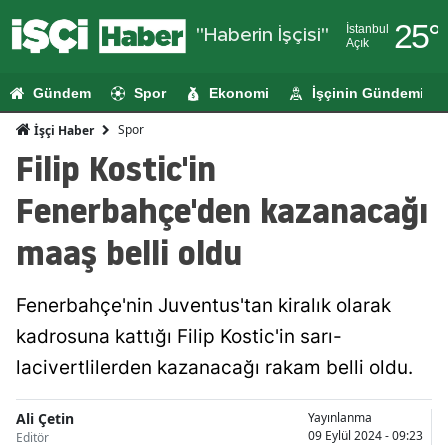
25
°
İstanbul
"Haberin İşçisi"
Açık
Adana
Gündem
Spor
Ekonomi
İşçinin Gündemi
Adıyaman
Spor
İşçi Haber
Afyonkarahi
Filip Kostic'in
Ağrı
Fenerbahçe'den kazanacağı
Amasya
maaş belli oldu
Ankara
Fenerbahçe'nin Juventus'tan kiralık olarak
Antalya
kadrosuna kattığı Filip Kostic'in sarı-
Artvin
lacivertlilerden kazanacağı rakam belli oldu.
Aydın
Ali Çetin
Yayınlanma
Balıkesir
09 Eylül 2024 - 09:23
Editör