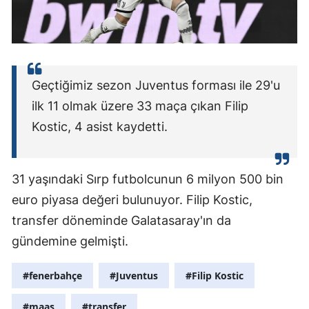
Malatya
Manisa
Kahramanm
Geçtiğimiz sezon Juventus forması ile 29'u
ilk 11 olmak üzere 33 maça çıkan Filip
Mardin
Kostic, 4 asist kaydetti.
Muğla
Muş
31 yaşındaki Sırp futbolcunun 6 milyon 500 bin
Nevşehir
euro piyasa değeri bulunuyor. Filip Kostic,
Niğde
transfer döneminde Galatasaray'ın da
gündemine gelmişti.
Ordu
#fenerbahçe
#Juventus
#Filip Kostic
Rize
Sakarya
#maaş
#transfer