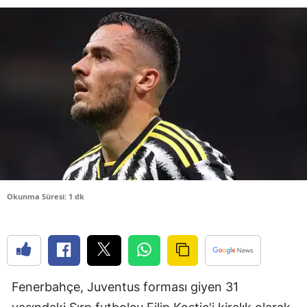
Bilecik
Bingöl
Bitlis
Bolu
Burdur
Bursa
Çanakkale
Okunma Süresi: 1 dk
Çankırı
Çorum
Denizli
Fenerbahçe, Juventus forması giyen 31
Diyarbakır