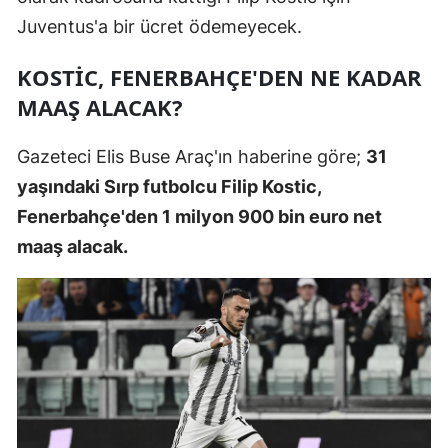
Juventus'a bir ücret ödemeyecek.
Mersin
İstanbul
KOSTİC, FENERBAHÇE'DEN NE KADAR
MAAŞ ALACAK?
İzmir
Kars
Gazeteci Elis Buse Araç'ın haberine göre;
31
yaşındaki Sırp futbolcu Filip Kostic,
Kastamonu
Fenerbahçe'den 1 milyon 900 bin euro net
Kayseri
maaş alacak.
Kırklareli
Kırşehir
Kocaeli
Konya
Kütahya