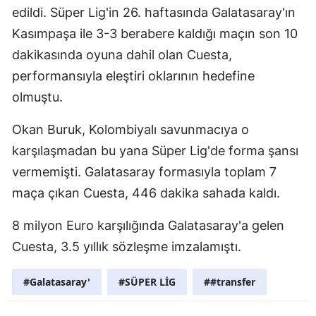
edildi. Süper Lig'in 26. haftasında Galatasaray'ın
Malatya
Kasımpaşa ile 3-3 berabere kaldığı maçın son 10
Manisa
dakikasında oyuna dahil olan Cuesta,
performansıyla eleştiri oklarının hedefine
Kahramanm
olmuştu.
Mardin
Okan Buruk, Kolombiyalı savunmacıya o
Muğla
karşılaşmadan bu yana Süper Lig'de forma şansı
Muş
vermemişti. Galatasaray formasıyla toplam 7
maça çıkan Cuesta, 446 dakika sahada kaldı.
Nevşehir
Niğde
8 milyon Euro karşılığında Galatasaray'a gelen
Cuesta, 3.5 yıllık sözleşme imzalamıştı.
Ordu
#Galatasaray'
#SÜPER LİG
##transfer
Rize
Sakarya