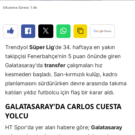
Edirne
Okunma Süresi: 1 dk
Elazığ
Erzincan
Erzurum
Trendyol
Süper Lig
'de 34. haftaya en yakın
takipçisi Fenerbahçe'nin 5 puan önünde giren
Eskişehir
Galatasaray'da
transfer
çalışmaları hız
Gaziantep
kesmeden başladı. Sarı-kırmızılı kulüp, kadro
Giresun
planlamasını sürdürürken devre arasında takıma
katılan yıldız futbolcu için flaş bir karar aldı.
Gümüşhan
GALATASARAY'DA CARLOS CUESTA
Hakkari
YOLCU
Hatay
HT Spor'da yer alan habere göre;
Galatasaray
Isparta