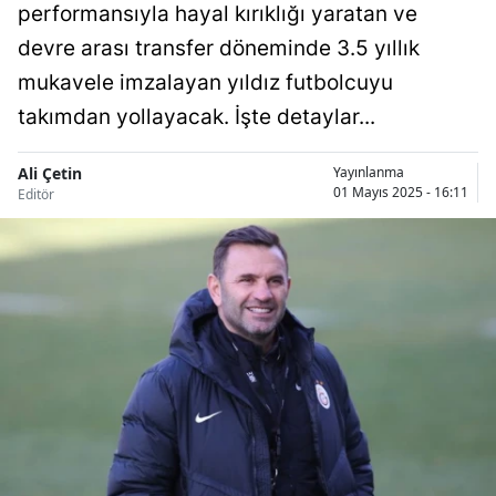
performansıyla hayal kırıklığı yaratan ve
Bilecik
devre arası transfer döneminde 3.5 yıllık
Bingöl
mukavele imzalayan yıldız futbolcuyu
takımdan yollayacak. İşte detaylar...
Bitlis
Bolu
Ali Çetin
Yayınlanma
01 Mayıs 2025 - 16:11
Editör
Burdur
Bursa
Çanakkale
Çankırı
Çorum
Denizli
Diyarbakır