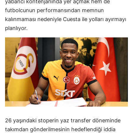
yabancı kontenjanında yer açmak hem de
Mersin
futbolcunun performansından memnun
kalınmaması nedeniyle Cuesta ile yolları ayırmayı
İstanbul
planlıyor.
İzmir
Kars
Kastamonu
Kayseri
Kırklareli
Kırşehir
Kocaeli
Konya
26 yaşındaki stoperin yaz transfer döneminde
takımdan gönderilmesinin hedeflendiği iddia
Kütahya