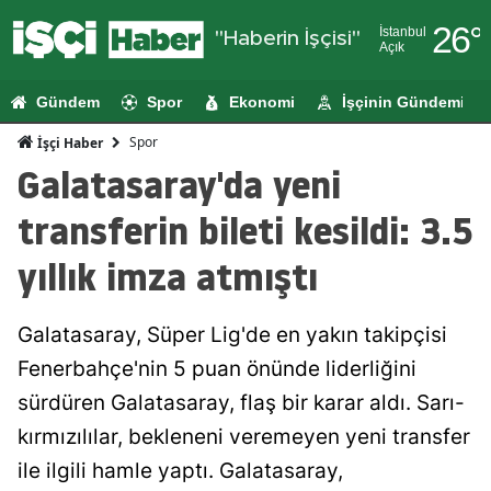
26
°
İstanbul
"Haberin İşçisi"
Açık
Adana
Gündem
Spor
Ekonomi
İşçinin Gündemi
Adıyaman
Spor
İşçi Haber
Afyonkarahi
Galatasaray'da yeni
Ağrı
transferin bileti kesildi: 3.5
Amasya
yıllık imza atmıştı
Ankara
Galatasaray, Süper Lig'de en yakın takipçisi
Antalya
Fenerbahçe'nin 5 puan önünde liderliğini
Artvin
sürdüren Galatasaray, flaş bir karar aldı. Sarı-
Aydın
kırmızılılar, bekleneni veremeyen yeni transfer
ile ilgili hamle yaptı. Galatasaray,
Balıkesir