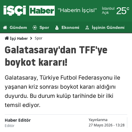
25
°
İstanbul
"Haberin İşçisi"
Açık
Adana
Gündem
Spor
Ekonomi
İşçinin Gündemi
Adıyaman
Spor
İşçi Haber
Afyonkarahi
Galatasaray'dan TFF'ye
Ağrı
boykot kararı!
Amasya
Galatasaray, Türkiye Futbol Federasyonu ile
Ankara
yaşanan kriz sonrası boykot kararı aldığını
Antalya
duyurdu. Bu durum kulüp tarihinde bir ilki
Artvin
temsil ediyor.
Aydın
Haber Editör
Yayınlanma
27 Mayıs 2026 - 13:28
Editör
Balıkesir