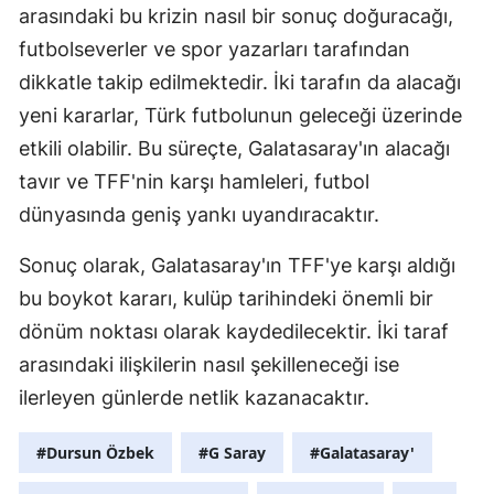
arasındaki bu krizin nasıl bir sonuç doğuracağı,
Samsun
futbolseverler ve spor yazarları tarafından
dikkatle takip edilmektedir. İki tarafın da alacağı
Siirt
yeni kararlar, Türk futbolunun geleceği üzerinde
Sinop
etkili olabilir. Bu süreçte, Galatasaray'ın alacağı
Sivas
tavır ve TFF'nin karşı hamleleri, futbol
dünyasında geniş yankı uyandıracaktır.
Tekirdağ
Tokat
Sonuç olarak, Galatasaray'ın TFF'ye karşı aldığı
bu boykot kararı, kulüp tarihindeki önemli bir
Trabzon
dönüm noktası olarak kaydedilecektir. İki taraf
Tunceli
arasındaki ilişkilerin nasıl şekilleneceği ise
ilerleyen günlerde netlik kazanacaktır.
Şanlıurfa
Uşak
#Dursun Özbek
#G Saray
#Galatasaray'
Van