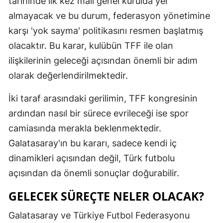
tarihinde ilk kez mali genel kurulda yer
almayacak ve bu durum, federasyon yönetimine
Malatya
karşı 'yok sayma' politikasını resmen başlatmış
Manisa
olacaktır. Bu karar, kulübün TFF ile olan
Kahramanm
ilişkilerinin geleceği açısından önemli bir adım
olarak değerlendirilmektedir.
Mardin
Muğla
İki taraf arasındaki gerilimin, TFF kongresinin
ardından nasıl bir sürece evrileceği ise spor
Muş
camiasında merakla beklenmektedir.
Nevşehir
Galatasaray'ın bu kararı, sadece kendi iç
dinamikleri açısından değil, Türk futbolu
Niğde
açısından da önemli sonuçlar doğurabilir.
Ordu
GELECEK SÜREÇTE NELER OLACAK?
Rize
Galatasaray ve Türkiye Futbol Federasyonu
Sakarya