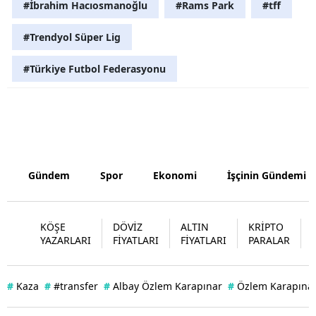
#İbrahim Hacıosmanoğlu
#Rams Park
#tff
Yozgat
#Trendyol Süper Lig
Zonguldak
#Türkiye Futbol Federasyonu
Aksaray
Bayburt
Karaman
Kırıkkale
Gündem
Spor
Ekonomi
İşçinin Gündemi
Batman
KÖŞE
DÖVİZ
ALTIN
KRİPTO
Şırnak
YAZARLARI
FİYATLARI
FİYATLARI
PARALAR
Bartın
#
Kaza
#
#transfer
#
Albay Özlem Karapınar
#
Özlem Karapınar
Ardahan
Iğdır