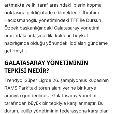
artmakta ve iki taraf arasındaki iplerin kopma
Edirne
noktasına geldiği ifade edilmektedir. İbrahim
Elazığ
Hacıosmanoğlu yönetimindeki TFF ile Dursun
Erzincan
Özbek başkanlığındaki Galatasaray yönetimi
arasındaki anlaşmazlık, kulübün boykot
Erzurum
hazırlığında olduğu yönündeki iddiaları gündeme
Eskişehir
getirmiştir.
Gaziantep
GALATASARAY YÖNETIMININ
TEPKISI NEDIR?
Giresun
Gümüşhan
Trendyol Süper Lig'de 26. şampiyonluk kupasının
RAMS Park'taki tören alanı yerine bir kurye
Hakkari
aracıyla gönderilmesi, Galatasaray yönetimi
Hatay
tarafından büyük bir tepkiyle karşılanmıştır. Bu
durum, kulüp yönetiminin federasyona karşı olan
Isparta