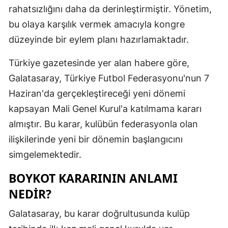
rahatsızlığını daha da derinleştirmiştir. Yönetim,
Mersin
bu olaya karşılık vermek amacıyla kongre
İstanbul
düzeyinde bir eylem planı hazırlamaktadır.
İzmir
Türkiye gazetesinde yer alan habere göre,
Kars
Galatasaray, Türkiye Futbol Federasyonu'nun 7
Haziran'da gerçekleştireceği yeni dönemi
Kastamonu
kapsayan Mali Genel Kurul'a katılmama kararı
Kayseri
almıştır. Bu karar, kulübün federasyonla olan
ilişkilerinde yeni bir dönemin başlangıcını
Kırklareli
simgelemektedir.
Kırşehir
BOYKOT KARARININ ANLAMI
Kocaeli
NEDIR?
Konya
Galatasaray, bu karar doğrultusunda kulüp
Kütahya