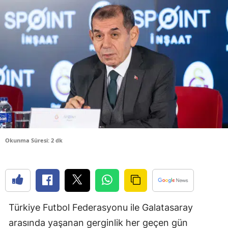
Bilecik
Bingöl
Bitlis
Bolu
Burdur
Bursa
Çanakkale
Okunma Süresi: 2 dk
Çankırı
Çorum
Denizli
Türkiye Futbol Federasyonu ile Galatasaray
Diyarbakır
arasında yaşanan gerginlik her geçen gün