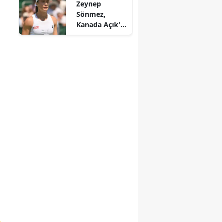
Zeynep
sürücü
Sönmez,
hayatını
Kanada Açık'a
kaybetti
2. turda veda
etti