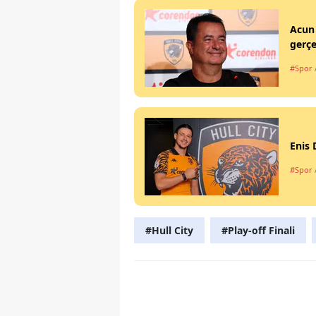
Acun 
gerçe
#Spor
Enis 
#Spor
#Hull City
#Play-off Finali