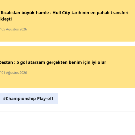
Samsun
Ilıcalı'dan büyük hamle : Hull City tarihinin en pahalı transferi
kleşti
Siirt
/ 05 Ağustos 2026
Sinop
Sivas
Tekirdağ
Destan : 5 gol atarsam gerçekten benim için iyi olur
Tokat
/ 01 Ağustos 2026
Trabzon
Tunceli
#Championship Play-off
Şanlıurfa
Uşak
Van