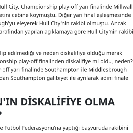
ull City, Championship play-off yarı finalinde Millwall’
Mersin
etini cebine koymuştu. Diğer yarı final eşleşmesinde
İstanbul
h'yu eleyerek Hull City'nin rakibi olmuştu. Ancak
arafından yapılan açıklamaya göre Hull City'nin rakib
İzmir
Kars
lip edilmediği ve neden diskalifiye olduğu merak
Kastamonu
ship play-off finalinden diskalifiye mi oldu, neden?
y-off yarı finalinde Southampton ile Middlesbrough
Kayseri
dan Southampton galibiyet ile ayrılarak adını finale
Kırklareli
Kırşehir
IN DISKALIFIYE OLMA
Kocaeli
?
Konya
e Futbol Federasyonu'na yaptığı başvuruda rakibini
Kütahya