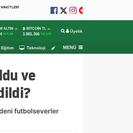
VAKİTLERİ
M ALTIN
BITCOIN TL
Üyelik
24
3.081.366
% 0,40
%1.126
MENÜ
Eğitim
Teknoloji
Köşe Yazarları
ldu ve
ildi?
edeni futbolseverler