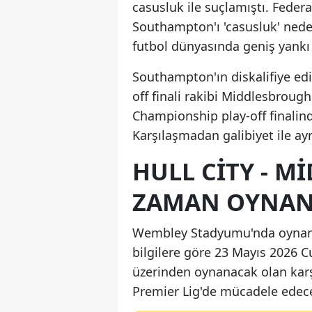
casusluk ile suçlamıştı. Fede
Southampton'ı 'casusluk' nedeni
futbol dünyasında geniş yankı
Southampton'ın diskalifiye ed
off finali rakibi Middlesbro
Championship play-off finalind
Karşılaşmadan galibiyet ile ay
HULL CITY - 
ZAMAN OYNAN
Wembley Stadyumu'nda oynanac
bilgilere göre 23 Mayıs 2026 
üzerinden oynanacak olan karş
Premier Lig'de mücadele edec