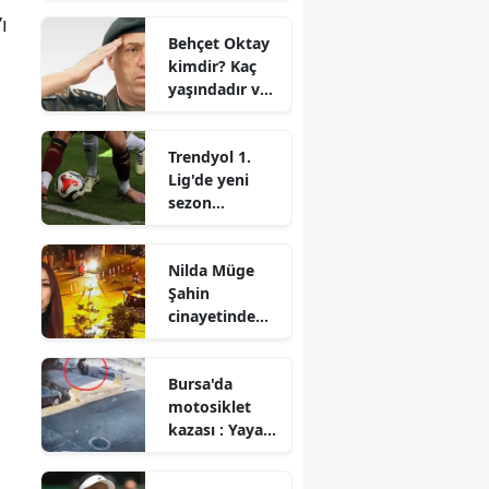
ı
Behçet Oktay
kimdir? Kaç
yaşındadır ve
nereli?
i
Trendyol 1.
Lig'de yeni
sezon
heyecanı
başlıyor
Nilda Müge
Şahin
cinayetinde
yeni detaylar
Bursa'da
motosiklet
kazası : Yaya
bir adımla
kurtuldu,