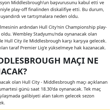
rasyon Middlesbrough'un başvurusunu kabul etti ve
Malatya
yle play-off finalinden diskalifiye etti. Bu durum,
 uyandırdı ve tartışmalara neden oldu.
Manisa
ilmesinin ardından Hull City'nin Championship play-
Kahramanmaraş
ugh oldu. Wembley Stadyumu'nda oynanacak olan
Mardin
e Hull City ile Middlesbrough karşı karşıya gelecek.
rılan taraf Premier Lig'e yükselmeye hak kazanacak.
Muğla
MIDDLESBROUGH MAÇI NE
Muş
Nevşehir
ACAK?
Niğde
ak olan Hull City - Middlesbrough maçı açıklanan
Ordu
Cumartesi günü saat 18.30'da oynanacak. Tek maç
ılaşmada galibiyeti alan takım gelecek sezon
Rize
ek.
Sakarya