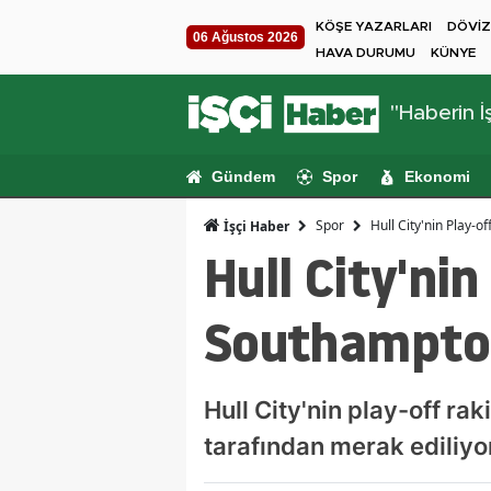
KÖŞE YAZARLARI
DÖVİZ
06 Ağustos 2026
HAVA DURUMU
KÜNYE
"Haberin İş
Gündem
Spor
Ekonomi
Spor
Hull City'nin Play-o
İşçi Haber
Hull City'ni
Southampton
Hull City'nin play-off ra
tarafından merak ediliyo