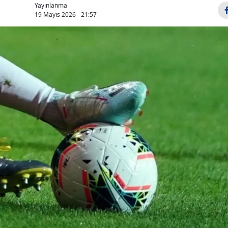
Yayınlanma
Bilecik
19 Mayıs 2026 - 21:57
Bingöl
Bitlis
Bolu
Burdur
Bursa
Çanakkale
Çankırı
Çorum
Denizli
Diyarbakır