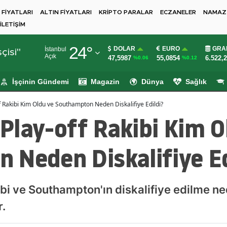
 FİYATLARI
ALTIN FİYATLARI
KRİPTO PARALAR
ECZANELER
NAMAZ 
İLETİŞİM
Adana
24
°
DOLAR
EURO
GRA
İstanbul
Adıyaman
çisi"
Açık
47,5987
55,0854
6.522,
%0.06
%0.12
Afyonkarahisar
İşçinin Gündemi
Magazin
Dünya
Sağlık
Ağrı
ff Rakibi Kim Oldu ve Southampton Neden Diskalifiye Edildi?
Amasya
n Play-off Rakibi Kim O
Ankara
 Neden Diskalifiye Ed
Antalya
Artvin
kibi ve Southampton'ın diskalifiye edilme n
Aydın
r.
Balıkesir