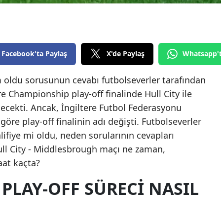
Edirne
Elazığ
Erzincan
Facebook'ta Paylaş
X'de Paylaş
Whatsapp'
Erzurum
kim oldu sorusunun cevabı futbolseverler tarafından
re Championship play-off finalinde Hull City ile
Eskişehir
ecekti. Ancak, İngiltere Futbol Federasyonu
Gaziantep
öre play-off finalinin adı değişti. Futbolseverler
Giresun
ifiye mi oldu, neden sorularının cevapları
ull City - Middlesbrough maçı ne zaman,
Gümüşhane
aat kaçta?
Hakkari
 PLAY-OFF SÜRECI NASIL
Hatay
Isparta