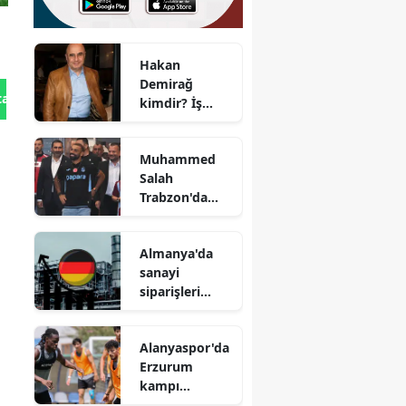
Hakan
Demirağ
tan Gönder
kimdir? İş
dünyasında
öne çıkan
Muhammed
başarıları
Salah
nelerdir?
Trabzon'da
nerede
yaşayacak ve
Almanya'da
çocukları
sanayi
hangi okula
siparişleri
gidecek?
Haziran
ayında
Alanyaspor'da
beklentilerin
Erzurum
üzerinde
kampı
gerçekleşti
tamamlandı