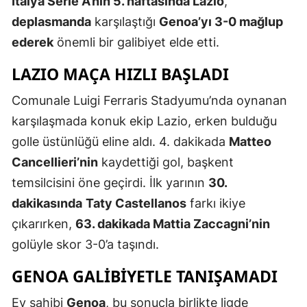
İtalya Serie A’nın 5. haftasında Lazio
,
Edirne
deplasmanda
karşılaştığı
Genoa’yı 3-0 mağlup
ederek
önemli bir galibiyet elde etti.
Elazığ
LAZIO MAÇA HIZLI BAŞLADI
Erzincan
Comunale Luigi Ferraris Stadyumu’nda oynanan
Erzurum
karşılaşmada konuk ekip Lazio, erken bulduğu
Eskişehir
golle üstünlüğü eline aldı. 4. dakikada
Matteo
Gaziantep
Cancellieri’nin
kaydettiği gol, başkent
temsilcisini öne geçirdi. İlk yarının
30.
Giresun
dakikasında
Taty Castellanos
farkı ikiye
Gümüşhan
çıkarırken,
63. dakikada Mattia Zaccagni’nin
Hakkari
golüyle skor 3-0’a taşındı.
Hatay
GENOA GALİBİYETLE TANIŞAMADI
Isparta
Ev sahibi
Genoa
, bu sonuçla birlikte ligde