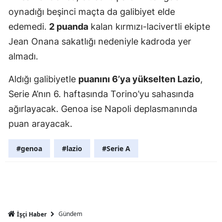
oynadığı beşinci maçta da galibiyet elde
Mersin
edemedi.
2 puanda
kalan kırmızı-lacivertli ekipte
İstanbul
Jean Onana sakatlığı nedeniyle kadroda yer
İzmir
almadı.
Kars
Aldığı galibiyetle
puanını 6’ya yükselten Lazio
,
Serie A’nın 6. haftasında Torino’yu sahasında
Kastamonu
ağırlayacak. Genoa ise Napoli deplasmanında
Kayseri
puan arayacak.
Kırklareli
#genoa
#lazio
#Serie A
Kırşehir
Kocaeli
Konya
Gündem
İşçi Haber
Kütahya