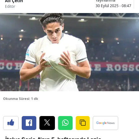
Ali Çetin
Yayınlanma
30 Eylül 2025 - 08:47
Editör
Bilecik
Bingöl
Bitlis
Bolu
Burdur
Bursa
Çanakkale
Çankırı
Okunma Süresi: 1 dk
Çorum
Denizli
Diyarbakır