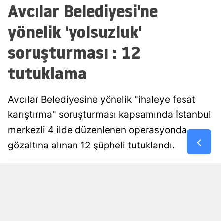
Avcılar Belediyesi'ne
Malatya
yönelik 'yolsuzluk'
Manisa
soruşturması : 12
Kahramanm
tutuklama
Mardin
Muğla
Avcılar Belediyesine yönelik "ihaleye fesat
karıştırma" soruşturması kapsamında İstanbul
Muş
merkezli 4 ilde düzenlenen operasyonda
Nevşehir
gözaltına alınan 12 şüpheli tutuklandı.
Niğde
Damla Eroğlu
Yayınlanma
Ordu
07 Ağustos 2026 - 21:26
Editör
Rize
Sakarya