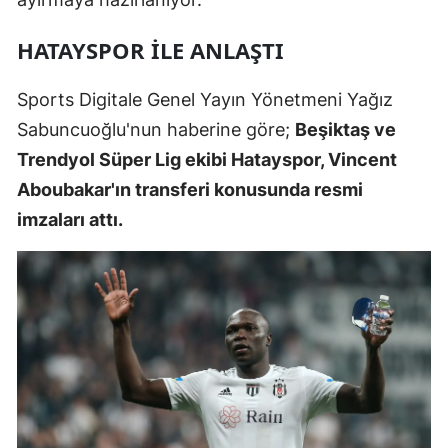
Edirne
HATAYSPOR İLE ANLAŞTI
Elazığ
Sports Digitale Genel Yayın Yönetmeni Yağız
Erzincan
Sabuncuoğlu'nun haberine göre;
Beşiktaş ve
Erzurum
Trendyol Süper Lig ekibi Hatayspor, Vincent
Eskişehir
Aboubakar'ın transferi konusunda resmi
imzaları attı.
Gaziantep
Giresun
Gümüşhan
Hakkari
Hatay
Isparta