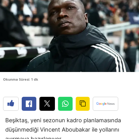
Bilecik
Bingöl
Bitlis
Bolu
Burdur
Bursa
Okunma Süresi: 1 dk
Çanakkale
Çankırı
Çorum
Beşiktaş, yeni sezonun kadro planlamasında
Denizli
düşünmediği Vincent Aboubakar ile yollarını
Diyarbakır
ayırmaya hazırlanıyor.