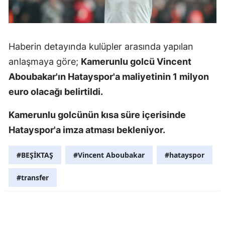
Mersin
İstanbul
Haberin detayında kulüpler arasında yapılan
İzmir
anlaşmaya göre;
Kamerunlu golcü Vincent
Kars
Aboubakar'ın Hatayspor'a maliyetinin 1 milyon
euro olacağı belirtildi.
Kastamonu
Kamerunlu golcünün kısa süre içerisinde
Kayseri
Hatayspor'a imza atması bekleniyor.
Kırklareli
#BEŞİKTAŞ
#Vincent Aboubakar
#hatayspor
Kırşehir
#transfer
Kocaeli
Konya
Kütahya