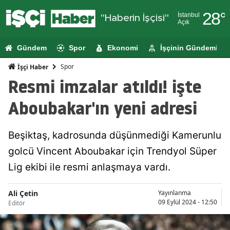
28
°
İstanbul
"Haberin İşçisi"
Açık
Adana
Gündem
Spor
Ekonomi
İşçinin Gündemi
Adıyaman
Spor
İşçi Haber
Afyonkarahi
Resmi imzalar atıldı! işte
Ağrı
Aboubakar'ın yeni adresi
Amasya
Beşiktaş, kadrosunda düşünmediği Kamerunlu
Ankara
golcü Vincent Aboubakar için Trendyol Süper
Antalya
Lig ekibi ile resmi anlaşmaya vardı.
Artvin
Ali Çetin
Yayınlanma
Aydın
09 Eylül 2024 - 12:50
Editör
Balıkesir