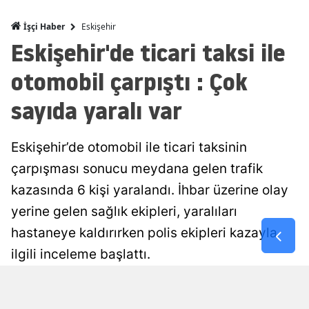
Malatya
Eskişehir
İşçi Haber
Eskişehir'de ticari taksi ile
Manisa
otomobil çarpıştı : Çok
Kahramanm
sayıda yaralı var
Mardin
Muğla
Eskişehir’de otomobil ile ticari taksinin
Muş
çarpışması sonucu meydana gelen trafik
kazasında 6 kişi yaralandı. İhbar üzerine olay
Nevşehir
yerine gelen sağlık ekipleri, yaralıları
Niğde
hastaneye kaldırırken polis ekipleri kazayla
Ordu
ilgili inceleme başlattı.
Rize
Damla Eroğlu
Yayınlanma
Güncellenme
07 Ağustos 2026 - 18:26
07 Ağustos 2026 - 18:30
Editör
Sakarya