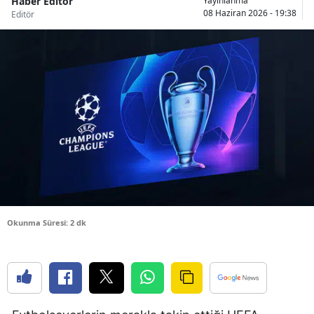
Haber Editör
Yayınlanma
08 Haziran 2026 - 19:38
Editör
Bilecik
Bingöl
Bitlis
Bolu
Burdur
Bursa
Çanakkale
Çankırı
Okunma Süresi: 2 dk
Çorum
Denizli
Diyarbakır