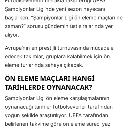
Futbolseverlerin merakla takip ettiği UEFA
Edirne
Şampiyonlar Ligi’nde yeni sezon heyecanı
başlarken, “Şampiyonlar Ligi ön eleme maçları ne
Elazığ
zaman?” sorusu gündemin üst sıralarında yer
Erzincan
alıyor.
Erzurum
Avrupa’nın en prestijli turnuvasında mücadele
Eskişehir
edecek takımlar, gruplara kalabilmek için ön
eleme turlarında sahaya çıkacak.
Gaziantep
ÖN ELEME MAÇLARI HANGI
Giresun
TARIHLERDE OYNANACAK?
Gümüşhan
Şampiyonlar Ligi ön eleme karşılaşmalarının
Hakkari
oynanacağı tarihler futbolseverler tarafından
Hatay
yoğun şekilde araştırılıyor. UEFA tarafından
belirlenen takvime göre ön eleme süreci yaz
Isparta