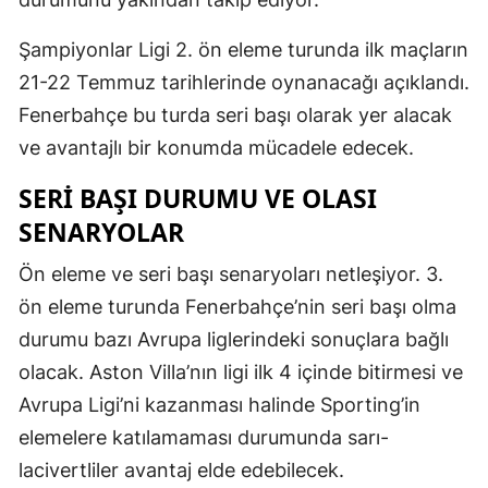
Malatya
Şampiyonlar Ligi 2. ön eleme turunda ilk maçların
Manisa
21-22 Temmuz tarihlerinde oynanacağı açıklandı.
Fenerbahçe bu turda seri başı olarak yer alacak
Kahramanm
ve avantajlı bir konumda mücadele edecek.
Mardin
SERI BAŞI DURUMU VE OLASI
Muğla
SENARYOLAR
Muş
Ön eleme ve seri başı senaryoları netleşiyor. 3.
Nevşehir
ön eleme turunda Fenerbahçe’nin seri başı olma
durumu bazı Avrupa liglerindeki sonuçlara bağlı
Niğde
olacak. Aston Villa’nın ligi ilk 4 içinde bitirmesi ve
Ordu
Avrupa Ligi’ni kazanması halinde Sporting’in
Rize
elemelere katılamaması durumunda sarı-
lacivertliler avantaj elde edebilecek.
Sakarya