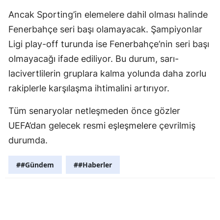
Ancak Sporting’in elemelere dahil olması halinde
Samsun
Fenerbahçe seri başı olamayacak. Şampiyonlar
Siirt
Ligi play-off turunda ise Fenerbahçe’nin seri başı
Sinop
olmayacağı ifade ediliyor. Bu durum, sarı-
lacivertlilerin gruplara kalma yolunda daha zorlu
Sivas
rakiplerle karşılaşma ihtimalini artırıyor.
Tekirdağ
Tüm senaryolar netleşmeden önce gözler
Tokat
UEFA’dan gelecek resmi eşleşmelere çevrilmiş
Trabzon
durumda.
Tunceli
##Gündem
##Haberler
Şanlıurfa
Uşak
Van