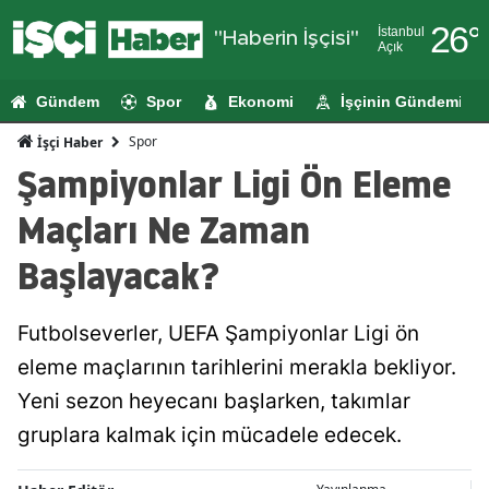
26
°
İstanbul
"Haberin İşçisi"
Açık
Adana
Gündem
Spor
Ekonomi
İşçinin Gündemi
Adıyaman
Spor
İşçi Haber
Afyonkarahi
Şampiyonlar Ligi Ön Eleme
Ağrı
Maçları Ne Zaman
Amasya
Başlayacak?
Ankara
Futbolseverler, UEFA Şampiyonlar Ligi ön
Antalya
eleme maçlarının tarihlerini merakla bekliyor.
Artvin
Yeni sezon heyecanı başlarken, takımlar
Aydın
gruplara kalmak için mücadele edecek.
Balıkesir