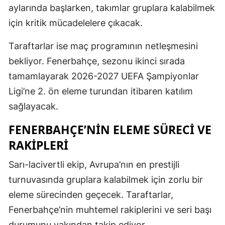
aylarında başlarken, takımlar gruplara kalabilmek
Mersin
için kritik mücadelelere çıkacak.
İstanbul
Taraftarlar ise maç programının netleşmesini
İzmir
bekliyor. Fenerbahçe, sezonu ikinci sırada
tamamlayarak 2026-2027 UEFA Şampiyonlar
Kars
Ligi’ne 2. ön eleme turundan itibaren katılım
Kastamonu
sağlayacak.
Kayseri
FENERBAHÇE’NIN ELEME SÜRECI VE
Kırklareli
RAKIPLERI
Kırşehir
Sarı-lacivertli ekip, Avrupa’nın en prestijli
Kocaeli
turnuvasında gruplara kalabilmek için zorlu bir
eleme sürecinden geçecek. Taraftarlar,
Konya
Fenerbahçe’nin muhtemel rakiplerini ve seri başı
Kütahya
durumunu yakından takip ediyor.