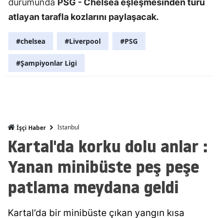
durumunda
PSG - Chelsea eşleşmesinden turu
Mersin
atlayan tarafla kozlarını paylaşacak.
İstanbul
#chelsea
#Liverpool
#PSG
İzmir
#Şampiyonlar Ligi
Kars
Kastamonu
Kayseri
İstanbul
İşçi Haber
Kırklareli
Kartal'da korku dolu anlar :
Kırşehir
Yanan minibüste peş peşe
Kocaeli
patlama meydana geldi
Konya
Kartal’da bir minibüste çıkan yangın kısa
Kütahya