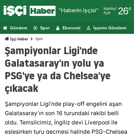
26
°
İstanbul
"Haberin İşçisi"
Açık
Adana
Gündem
Spor
Ekonomi
İşçinin Gündemi
Adıyaman
Spor
İşçi Haber
Afyonkarahi
Şampiyonlar Ligi'nde
Ağrı
Galatasaray'ın yolu ya
Amasya
PSG'ye ya da Chelsea'ye
Ankara
çıkacak
Antalya
Şampiyonlar Ligi’nde play-off engelini aşan
Artvin
Galatasaray’ın son 16 turundaki rakibi belli
Aydın
oldu. Temsilcimiz, İngiliz devi Liverpool ile
Balıkesir
eşleşirken turu geçmesi halinde PSG-Chelsea