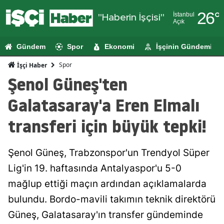
26
°
İstanbul
"Haberin İşçisi"
Açık
Adana
Gündem
Spor
Ekonomi
İşçinin Gündemi
Adıyaman
Spor
İşçi Haber
Afyonkarahi
Şenol Güneş'ten
Ağrı
Galatasaray'a Eren Elmalı
Amasya
transferi için büyük tepki!
Ankara
Şenol Güneş, Trabzonspor'un Trendyol Süper
Antalya
Lig'in 19. haftasında Antalyaspor'u 5-0
Artvin
mağlup ettiği maçın ardından açıklamalarda
Aydın
bulundu. Bordo-mavili takımın teknik direktörü
Güneş, Galatasaray'ın transfer gündeminde
Balıkesir