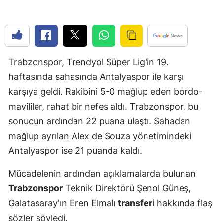
Edirne
Elazığ
Erzincan
Trabzonspor, Trendyol Süper Lig'in 19.
Erzurum
haftasında sahasında Antalyaspor ile karşı
karşıya geldi. Rakibini 5-0 mağlup eden bordo-
Eskişehir
mavililer, rahat bir nefes aldı. Trabzonspor, bu
Gaziantep
sonucun ardından 22 puana ulaştı. Sahadan
Giresun
mağlup ayrılan Alex de Souza yönetimindeki
Antalyaspor ise 21 puanda kaldı.
Gümüşhan
Mücadelenin ardından açıklamalarda bulunan
Hakkari
Trabzonspor
Teknik Direktörü Şenol Güneş,
Hatay
Galatasaray'ın Eren Elmalı
transfer
i hakkında flaş
Isparta
sözler söyledi.