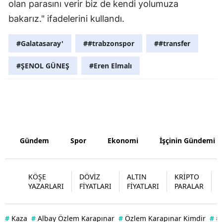
olan parasını verir biz de kendi yolumuza 
Malatya
bakarız." ifadelerini kullandı.
Manisa
#Galatasaray'
##trabzonspor
##transfer
Kahramanm
#ŞENOL GÜNEŞ
#Eren Elmalı
Mardin
Muğla
Muş
Nevşehir
Gündem
Spor
Ekonomi
İşçinin Gündemi
Niğde
KÖŞE
DÖVİZ
ALTIN
KRİPTO
Ordu
YAZARLARI
FİYATLARI
FİYATLARI
PARALAR
Rize
#
Kaza
#
Albay Özlem Karapınar
#
Özlem Karapınar Kimdir
#
#
Sakarya