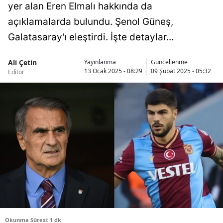
yer alan Eren Elmalı hakkında da
Bilecik
açıklamalarda bulundu. Şenol Güneş,
Bingöl
Galatasaray'ı eleştirdi. İşte detaylar...
Bitlis
Ali Çetin
Yayınlanma
Güncellenme
13 Ocak 2025 - 08:29
09 Şubat 2025 - 05:32
Bolu
Editör
Burdur
Bursa
Çanakkale
Çankırı
Çorum
Denizli
Diyarbakır
Okunma Süresi: 1 dk