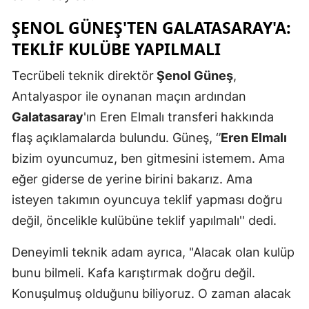
Mersin
ŞENOL GÜNEŞ'TEN GALATASARAY'A:
TEKLİF KULÜBE YAPILMALI
İstanbul
Tecrübeli teknik direktör
Şenol Güneş
,
İzmir
Antalyaspor ile oynanan maçın ardından
Kars
Galatasaray
'ın Eren Elmalı transferi hakkında
Kastamonu
flaş açıklamalarda bulundu. Güneş, ‘’
Eren Elmalı
bizim oyuncumuz, ben gitmesini istemem. Ama
Kayseri
eğer giderse de yerine birini bakarız. Ama
Kırklareli
isteyen takımın oyuncuya teklif yapması doğru
Kırşehir
değil, öncelikle kulübüne teklif yapılmalı'' dedi.
Kocaeli
Deneyimli teknik adam ayrıca, "Alacak olan kulüp 
bunu bilmeli. Kafa karıştırmak doğru değil. 
Konya
Konuşulmuş olduğunu biliyoruz. O zaman alacak 
Kütahya