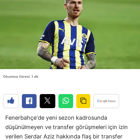
Bilecik
Bingöl
Bitlis
Bolu
Burdur
Bursa
Okunma Süresi: 1 dk
Çanakkale
Çankırı
Çorum
Fenerbahçe'de yeni sezon kadrosunda
Denizli
düşünülmeyen ve transfer görüşmeleri için izin
Diyarbakır
verilen Serdar Aziz hakkında flaş bir transfer