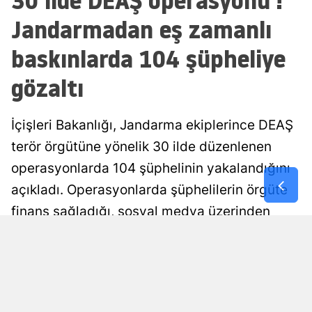
30 ilde DEAŞ operasyonu !
Jandarmadan eş zamanlı
Malatya
baskınlarda 104 şüpheliye
Manisa
gözaltı
Kahramanm
Mardin
İçişleri Bakanlığı, Jandarma ekiplerince DEAŞ
Muğla
terör örgütüne yönelik 30 ilde düzenlenen
Muş
operasyonlarda 104 şüphelinin yakalandığını
açıkladı. Operasyonlarda şüphelilerin örgüte
Nevşehir
finans sağladığı, sosyal medya üzerinden
Niğde
propaganda yaptığı ve DEAŞ ile bağlantılı
Ordu
faaliyetlerde bulunduğu iddia edildi.
Şüpheliler hakkında Cumhuriyet
Rize
Başsavcılıkları tarafından soruşturma
Sakarya