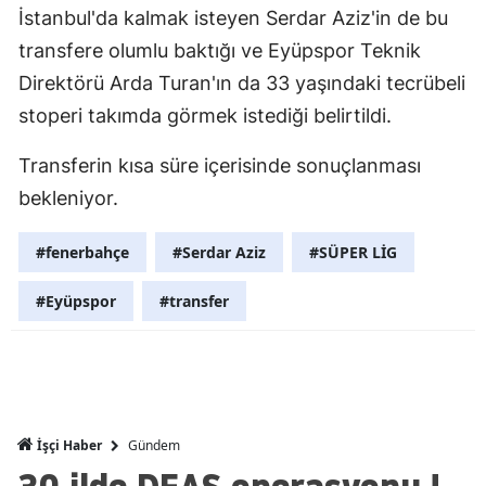
İstanbul'da kalmak isteyen Serdar Aziz'in de bu
Mersin
transfere olumlu baktığı ve Eyüpspor Teknik
İstanbul
Direktörü Arda Turan'ın da 33 yaşındaki tecrübeli
stoperi takımda görmek istediği belirtildi.
İzmir
Kars
Transferin kısa süre içerisinde sonuçlanması
bekleniyor.
Kastamonu
Kayseri
#fenerbahçe
#Serdar Aziz
#SÜPER LİG
Kırklareli
#Eyüpspor
#transfer
Kırşehir
Kocaeli
Konya
Gündem
İşçi Haber
Kütahya