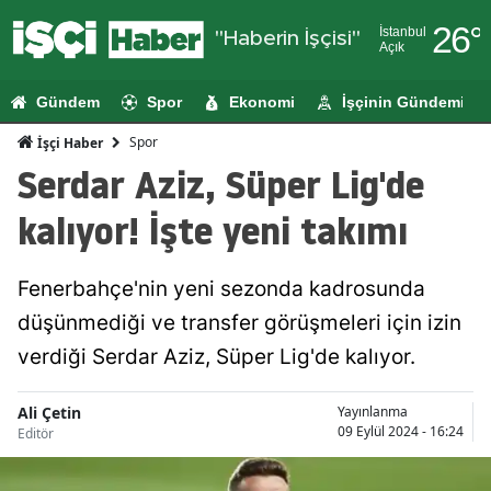
26
°
İstanbul
"Haberin İşçisi"
Açık
Adana
Gündem
Spor
Ekonomi
İşçinin Gündemi
Adıyaman
Spor
İşçi Haber
Afyonkarahi
Serdar Aziz, Süper Lig'de
Ağrı
kalıyor! İşte yeni takımı
Amasya
Fenerbahçe'nin yeni sezonda kadrosunda
Ankara
düşünmediği ve transfer görüşmeleri için izin
Antalya
verdiği Serdar Aziz, Süper Lig'de kalıyor.
Artvin
Ali Çetin
Yayınlanma
Aydın
09 Eylül 2024 - 16:24
Editör
Balıkesir