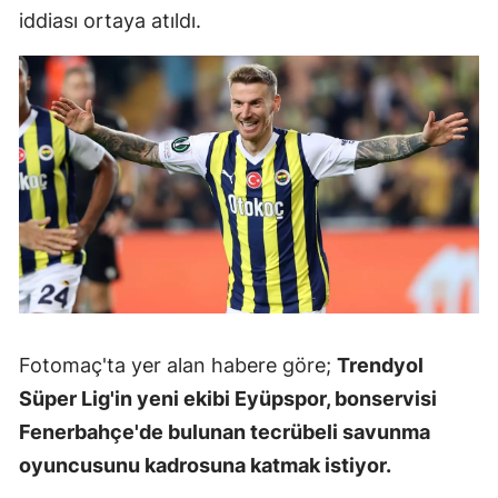
iddiası ortaya atıldı.
Edirne
Elazığ
Erzincan
Erzurum
Eskişehir
Gaziantep
Giresun
Gümüşhan
Fotomaç'ta yer alan habere göre;
Trendyol
Hakkari
Süper Lig'in yeni ekibi Eyüpspor, bonservisi
Fenerbahçe'de bulunan tecrübeli savunma
Hatay
oyuncusunu kadrosuna katmak istiyor.
Isparta