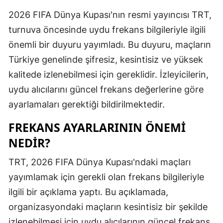
Edirne
2026 FIFA Dünya Kupası'nın resmi yayıncısı TRT,
turnuva öncesinde uydu frekans bilgileriyle ilgili
Elazığ
önemli bir duyuru yayımladı. Bu duyuru, maçların
Erzincan
Türkiye genelinde şifresiz, kesintisiz ve yüksek
Erzurum
kalitede izlenebilmesi için gereklidir. İzleyicilerin,
uydu alıcılarını güncel frekans değerlerine göre
Eskişehir
ayarlamaları gerektiği bildirilmektedir.
Gaziantep
FREKANS AYARLARININ ÖNEMI
Giresun
NEDIR?
Gümüşhan
TRT, 2026 FIFA Dünya Kupası'ndaki maçları
Hakkari
yayımlamak için gerekli olan frekans bilgileriyle
ilgili bir açıklama yaptı. Bu açıklamada,
Hatay
organizasyondaki maçların kesintisiz bir şekilde
Isparta
izlenebilmesi için uydu alıcılarının güncel frekans