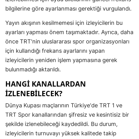
bilgilerine göre ayarlanması gerektiği vurgulandı.
Mersin
İstanbul
Yayın akışının kesilmemesi için izleyicilerin bu
ayarları yapması önem taşımaktadır. Ayrıca, daha
İzmir
önce TRT'nin uluslararası spor organizasyonları
Kars
için kullandığı frekans ayarlarını yapan
Kastamonu
izleyicilerin yeniden işlem yapmasına gerek
bulunmadığı aktarıldı.
Kayseri
HANGI KANALLARDAN
Kırklareli
İZLENEBILECEK?
Kırşehir
Dünya Kupası maçlarının Türkiye'de TRT 1 ve
Kocaeli
TRT Spor kanallarından şifresiz ve kesintisiz bir
Konya
şekilde izlenebileceği kaydedildi. Bu durum,
izleyicilerin turnuvayı yüksek kalitede takip
Kütahya