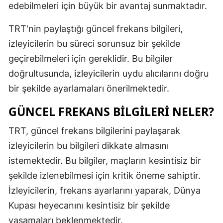
edebilmeleri için büyük bir avantaj sunmaktadır.
Malatya
TRT'nin paylaştığı güncel frekans bilgileri,
Manisa
izleyicilerin bu süreci sorunsuz bir şekilde
Kahramanm
geçirebilmeleri için gereklidir. Bu bilgiler
doğrultusunda, izleyicilerin uydu alıcılarını doğru
Mardin
bir şekilde ayarlamaları önerilmektedir.
Muğla
GÜNCEL FREKANS BILGILERI NELER?
Muş
TRT, güncel frekans bilgilerini paylaşarak
Nevşehir
izleyicilerin bu bilgileri dikkate almasını
Niğde
istemektedir. Bu bilgiler, maçların kesintisiz bir
şekilde izlenebilmesi için kritik öneme sahiptir.
Ordu
İzleyicilerin, frekans ayarlarını yaparak, Dünya
Rize
Kupası heyecanını kesintisiz bir şekilde
Sakarya
yaşamaları beklenmektedir.