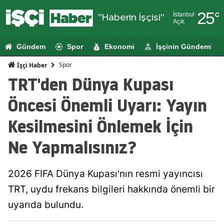
25
°
İstanbul
"Haberin İşçisi"
Açık
Adana
Gündem
Spor
Ekonomi
İşçinin Gündemi
Adıyaman
Spor
İşçi Haber
Afyonkarahi
TRT'den Dünya Kupası
Ağrı
Öncesi Önemli Uyarı: Yayın
Amasya
Kesilmesini Önlemek İçin
Ankara
Ne Yapmalısınız?
Antalya
2026 FIFA Dünya Kupası'nın resmi yayıncısı
Artvin
TRT, uydu frekans bilgileri hakkında önemli bir
Aydın
uyarıda bulundu.
Balıkesir