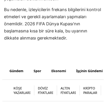
Samsun
Bu nedenle, izleyicilerin frekans bilgilerini kontrol
etmeleri ve gerekli ayarlamaları yapmaları
Siirt
önemlidir. 2026 FIFA Dünya Kupası'nın
Sinop
başlamasına kısa bir süre kala, bu uyarının
Sivas
dikkate alınması gerekmektedir.
Tekirdağ
Tokat
Trabzon
Gündem
Spor
Ekonomi
İşçinin Gündemi
Tunceli
Şanlıurfa
KÖŞE
DÖVİZ
ALTIN
KRİPTO
YAZARLARI
FİYATLARI
FİYATLARI
PARALAR
Uşak
Van