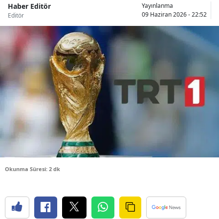
Haber Editör
Yayınlanma
Bilecik
09 Haziran 2026 - 22:52
Editör
Bingöl
Bitlis
Bolu
Burdur
Bursa
Çanakkale
Çankırı
Okunma Süresi: 2 dk
Çorum
Denizli
Diyarbakır