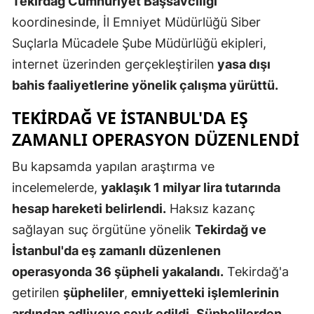
Tekirdağ Cumhuriyet Başsavcılığı
Edirne
koordinesinde, İl Emniyet Müdürlüğü Siber
Suçlarla Mücadele Şube Müdürlüğü ekipleri,
Elazığ
internet üzerinden gerçekleştirilen
yasa dışı
Erzincan
bahis faaliyetlerine yönelik çalışma yürüttü.
Erzurum
TEKIRDAĞ VE ISTANBUL'DA EŞ
Eskişehir
ZAMANLI OPERASYON DÜZENLENDI
Gaziantep
Bu kapsamda yapılan araştırma ve
incelemelerde,
yaklaşık 1 milyar lira tutarında
Giresun
hesap hareketi belirlendi.
Haksız kazanç
Gümüşhan
sağlayan suç örgütüne yönelik
Tekirdağ ve
Hakkari
İstanbul'da eş zamanlı düzenlenen
operasyonda 36 şüpheli yakalandı.
Tekirdağ'a
Hatay
getirilen
şüpheliler
,
emniyetteki işlemlerinin
Isparta
ardından adliyeye sevk edildi.
Şüphelilerden