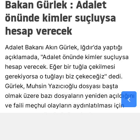
Bakan Gürlek : Adalet
Malatya
önünde kimler suçluysa
Manisa
hesap verecek
Kahramanm
Adalet Bakanı Akın Gürlek, Iğdır’da yaptığı
Mardin
açıklamada, ''Adalet önünde kimler suçluysa
Muğla
hesap verecek. Eğer bir tuğla çekilmesi
Muş
gerekiyorsa o tuğlayı biz çekeceğiz'' dedi.
Gürlek, Muhsin Yazıcıoğlu dosyası başta
Nevşehir
olmak üzere bazı dosyaların yeniden açıldığını
Niğde
ve faili meçhul olayların aydınlatılması için
Ordu
çalışmaların sürdüğünü belirtti.
Rize
Damla Eroğlu
Yayınlanma
07 Ağustos 2026 - 18:37
Editör
Sakarya