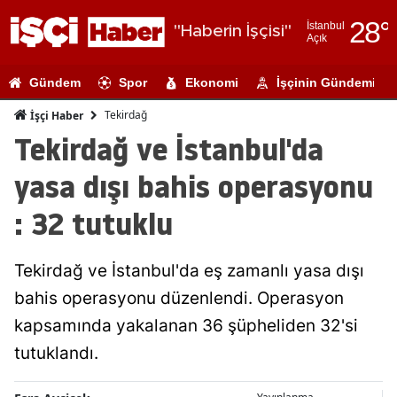
28
°
İstanbul
"Haberin İşçisi"
Açık
Adana
Gündem
Spor
Ekonomi
İşçinin Gündemi
Adıyaman
Tekirdağ
İşçi Haber
Afyonkarahi
Tekirdağ ve İstanbul'da
Ağrı
yasa dışı bahis operasyonu
Amasya
: 32 tutuklu
Ankara
Tekirdağ ve İstanbul'da eş zamanlı yasa dışı
Antalya
bahis operasyonu düzenlendi. Operasyon
Artvin
kapsamında yakalanan 36 şüpheliden 32'si
Aydın
tutuklandı.
Balıkesir