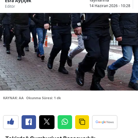
Esra Ayçiçek
Yayınlanma
14 Haziran 2026 - 10:28
Editör
Bilecik
Bingöl
Bitlis
Bolu
Burdur
Bursa
Çanakkale
Çankırı
KAYNAK: AA
Okunma Süresi: 1 dk
Çorum
Denizli
Diyarbakır