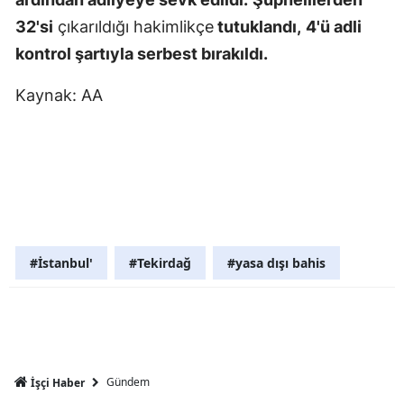
Mersin
32'si
çıkarıldığı hakimlikçe
tutuklandı,
4'ü adli
kontrol şartıyla serbest bırakıldı.
İstanbul
Kaynak: AA
İzmir
Kars
Kastamonu
Kayseri
Kırklareli
#İstanbul'
#Tekirdağ
#yasa dışı bahis
Kırşehir
Kocaeli
Konya
Gündem
İşçi Haber
Kütahya