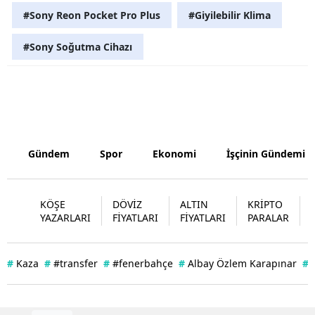
#Sony Reon Pocket Pro Plus
#Giyilebilir Klima
Yozgat
#Sony Soğutma Cihazı
Zonguldak
Aksaray
Bayburt
Karaman
Gündem
Spor
Ekonomi
İşçinin Gündemi
Kırıkkale
Batman
KÖŞE
DÖVİZ
ALTIN
KRİPTO
YAZARLARI
FİYATLARI
FİYATLARI
PARALAR
Şırnak
Bartın
#
Kaza
#
#transfer
#
#fenerbahçe
#
Albay Özlem Karapınar
#
Ardahan
Iğdır