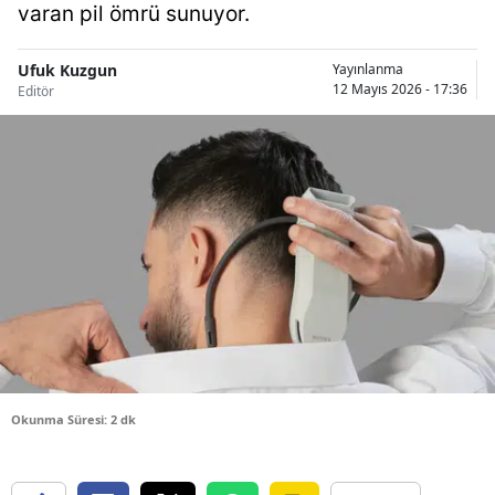
varan pil ömrü sunuyor.
Bilecik
Bingöl
Ufuk Kuzgun
Yayınlanma
12 Mayıs 2026 - 17:36
Editör
Bitlis
Bolu
Burdur
Bursa
Çanakkale
Çankırı
Çorum
Okunma Süresi: 2 dk
Denizli
Diyarbakır