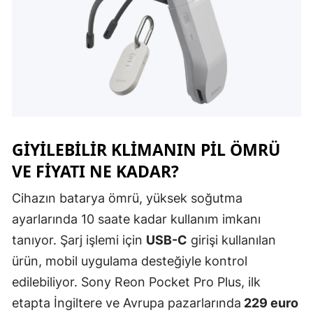
Malatya
Manisa
Kahramanm
Mardin
Muğla
GIYILEBILIR KLIMANIN PIL ÖMRÜ
Muş
VE FIYATI NE KADAR?
Nevşehir
Cihazın batarya ömrü, yüksek soğutma
ayarlarında 10 saate kadar kullanım imkanı
Niğde
tanıyor. Şarj işlemi için
USB-C
girişi kullanılan
Ordu
ürün, mobil uygulama desteğiyle kontrol
Rize
edilebiliyor. Sony Reon Pocket Pro Plus, ilk
etapta İngiltere ve Avrupa pazarlarında
229 euro
Sakarya