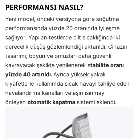
PERFORMANSI NASIL?
Mersin
Yeni model, önceki versiyona göre soğutma
İstanbul
performansında yüzde 20 oranında iyileşme
İzmir
sağlıyor. Yapılan testlerde cilt sıcaklığında iki
derecelik düşüş gözlemlendiği aktarıldı. Cihazın
Kars
tasarımı, boyun ve omuzları daha güvenli
Kastamonu
kavrayacak şekilde yenilenerek s
tabilite oranı
Kayseri
yüzde 40 artırıldı.
Ayrıca yüksek yakalı
kıyafetlerle kullanımda sıcak havayı tahliye eden
Kırklareli
havalandırma kanalları ve aşırı ısınmayı
Kırşehir
önleyen
otomatik kapatma
sistemi eklendi.
Kocaeli
Konya
Kütahya