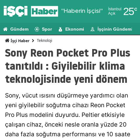
25
°
İstanbul
"Haberin İşçisi"
Açık
Adana
Gündem
Spor
Ekonomi
İşçinin Gündemi
Adıyaman
Teknoloji
İşçi Haber
Afyonkarahi
Sony Reon Pocket Pro Plus
Ağrı
tanıtıldı : Giyilebilir klima
Amasya
teknolojisinde yeni dönem
Ankara
Sony, vücut ısısını düşürmeye yardımcı olan
Antalya
yeni giyilebilir soğutma cihazı Reon Pocket
Artvin
Pro Plus modelini duyurdu. Peltier etkisiyle
Aydın
çalışan cihaz, önceki nesle oranla yüzde 20
daha fazla soğutma performansı ve 10 saate
Balıkesir