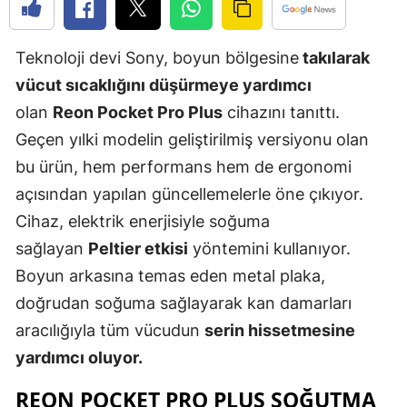
Edirne
Teknoloji devi Sony, boyun bölgesine
takılarak
Elazığ
vücut sıcaklığını düşürmeye yardımcı
Erzincan
olan
Reon Pocket Pro Plus
cihazını tanıttı.
Erzurum
Geçen yılki modelin geliştirilmiş versiyonu olan
bu ürün, hem performans hem de ergonomi
Eskişehir
açısından yapılan güncellemelerle öne çıkıyor.
Gaziantep
Cihaz, elektrik enerjisiyle soğuma
Giresun
sağlayan
Peltier etkisi
yöntemini kullanıyor.
Boyun arkasına temas eden metal plaka,
Gümüşhan
doğrudan soğuma sağlayarak kan damarları
Hakkari
aracılığıyla tüm vücudun
serin hissetmesine
yardımcı oluyor.
Hatay
REON POCKET PRO PLUS SOĞUTMA
Isparta