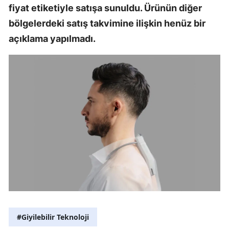
fiyat etiketiyle satışa sunuldu. Ürünün diğer
Samsun
bölgelerdeki satış takvimine ilişkin henüz bir
açıklama yapılmadı.
Siirt
Sinop
Sivas
Tekirdağ
Tokat
Trabzon
Tunceli
Şanlıurfa
Uşak
#Giyilebilir Teknoloji
Van