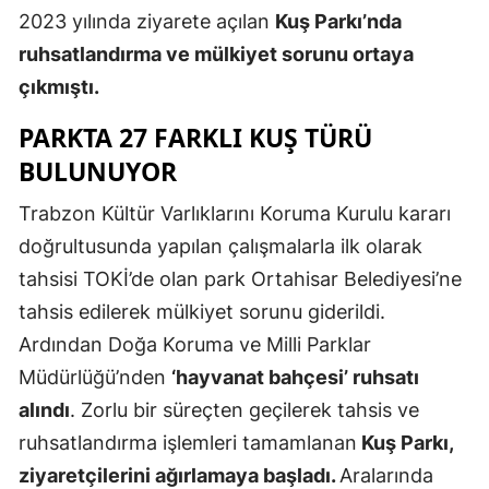
2023 yılında ziyarete açılan
Kuş Parkı’nda
Edirne
ruhsatlandırma ve mülkiyet sorunu ortaya
Elazığ
çıkmıştı.
Erzincan
PARKTA 27 FARKLI KUŞ TÜRÜ
Erzurum
BULUNUYOR
Eskişehir
Trabzon Kültür Varlıklarını Koruma Kurulu kararı
doğrultusunda yapılan çalışmalarla ilk olarak
Gaziantep
tahsisi TOKİ’de olan park Ortahisar Belediyesi’ne
Giresun
tahsis edilerek mülkiyet sorunu giderildi.
Gümüşhan
Ardından Doğa Koruma ve Milli Parklar
Müdürlüğü’nden
‘hayvanat bahçesi’ ruhsatı
Hakkari
alındı
. Zorlu bir süreçten geçilerek tahsis ve
Hatay
ruhsatlandırma işlemleri tamamlanan
Kuş Parkı,
ziyaretçilerini ağırlamaya başladı.
Aralarında
Isparta