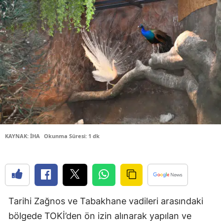
Bilecik
Bingöl
Bitlis
Bolu
Burdur
Bursa
Çanakkale
KAYNAK: İHA
Okunma Süresi: 1 dk
Çankırı
Çorum
Denizli
Tarihi Zağnos ve Tabakhane vadileri arasındaki
Diyarbakır
bölgede TOKİ’den ön izin alınarak yapılan ve