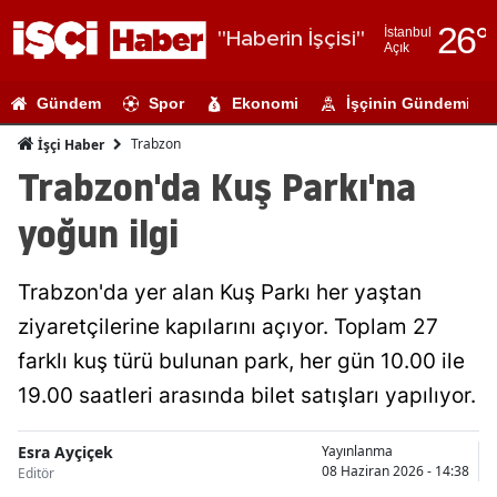
26
°
İstanbul
"Haberin İşçisi"
Açık
Adana
Gündem
Spor
Ekonomi
İşçinin Gündemi
Adıyaman
Trabzon
İşçi Haber
Afyonkarahi
Trabzon'da Kuş Parkı'na
Ağrı
yoğun ilgi
Amasya
Trabzon'da yer alan Kuş Parkı her yaştan
Ankara
ziyaretçilerine kapılarını açıyor. Toplam 27
Antalya
farklı kuş türü bulunan park, her gün 10.00 ile
Artvin
19.00 saatleri arasında bilet satışları yapılıyor.
Aydın
Esra Ayçiçek
Yayınlanma
08 Haziran 2026 - 14:38
Editör
Balıkesir