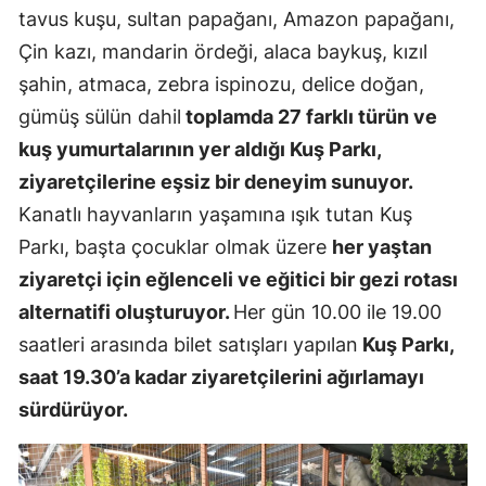
tavus kuşu, sultan papağanı, Amazon papağanı,
Mersin
Çin kazı, mandarin ördeği, alaca baykuş, kızıl
İstanbul
şahin, atmaca, zebra ispinozu, delice doğan,
gümüş sülün dahil
toplamda 27 farklı türün ve
İzmir
kuş yumurtalarının yer aldığı Kuş Parkı,
Kars
ziyaretçilerine eşsiz bir deneyim sunuyor.
Kastamonu
Kanatlı hayvanların yaşamına ışık tutan Kuş
Parkı, başta çocuklar olmak üzere
her yaştan
Kayseri
ziyaretçi için eğlenceli ve eğitici bir gezi rotası
Kırklareli
alternatifi oluşturuyor.
Her gün 10.00 ile 19.00
Kırşehir
saatleri arasında bilet satışları yapılan
Kuş Parkı,
saat 19.30’a kadar ziyaretçilerini ağırlamayı
Kocaeli
sürdürüyor.
Konya
Kütahya