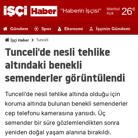
26
°
İstanbul
"Haberin İşçisi"
Açık
Adana
Gündem
Spor
Ekonomi
İşçinin Gündemi
Adıyaman
Tunceli
İşçi Haber
Afyonkarahi
Tunceli'de nesli tehlike
Ağrı
altındaki benekli
Amasya
semenderler görüntülendi
Ankara
Tunceli’de nesli tehlike altında olduğu için
Antalya
koruma altında bulunan benekli semenderler
Artvin
cep telefonu kamerasına yansıdı. Üç
Aydın
semender bir süre gözlemlendikten sonra
yeniden doğal yaşam alanına bırakıldı.
Balıkesir