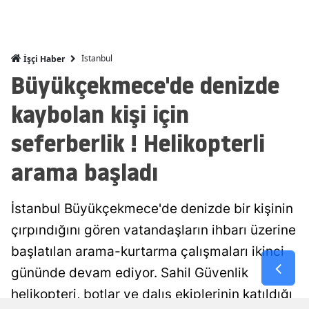
Mersin
İstanbul
İstanbul
İşçi Haber
Büyükçekmece'de denizde
İzmir
kaybolan kişi için
Kars
Kastamonu
seferberlik ! Helikopterli
Kayseri
arama başladı
Kırklareli
İstanbul Büyükçekmece'de denizde bir kişinin
Kırşehir
çırpındığını gören vatandaşların ihbarı üzerine
Kocaeli
başlatılan arama-kurtarma çalışmaları ikinci
gününde devam ediyor. Sahil Güvenlik
Konya
helikopteri, botlar ve dalış ekiplerinin katıldığı
Kütahya