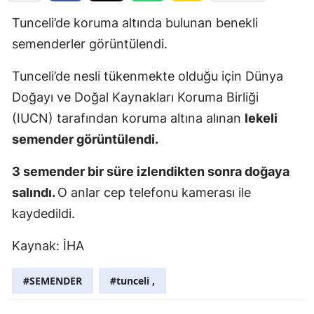
Edirne
Tunceli’de koruma altında bulunan benekli
semenderler görüntülendi.
Elazığ
Erzincan
Tunceli’de nesli tükenmekte olduğu için Dünya
Doğayı ve Doğal Kaynakları Koruma Birliği
Erzurum
(IUCN) tarafından koruma altına alınan
lekeli
Eskişehir
semender görüntülendi.
Gaziantep
3 semender bir süre izlendikten sonra doğaya
Giresun
salındı.
O anlar cep telefonu kamerası ile
kaydedildi.
Gümüşhan
Kaynak: İHA
Hakkari
Hatay
#SEMENDER
#tunceli ,
Isparta