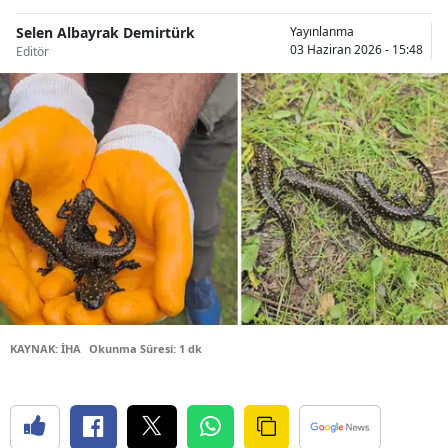
Bilecik
Selen Albayrak Demirtürk
Yayınlanma
03 Haziran 2026 - 15:48
Editör
Bingöl
Bitlis
Bolu
Burdur
Bursa
Çanakkale
Çankırı
Çorum
KAYNAK: İHA
Okunma Süresi: 1 dk
Denizli
Diyarbakır