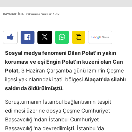
Edirne
KAYNAK: İHA
Okunma Süresi: 1 dk
Elazığ
Erzincan
Erzurum
Sosyal medya fenomeni Dilan Polat'ın yakın
Eskişehir
koruması ve eşi Engin Polat'ın kuzeni olan Can
Gaziantep
Polat,
3 Haziran Çarşamba günü İzmir'in Çeşme
ilçesi yakınlarındaki tatil bölgesi
Alaçatı'da silahlı
Giresun
saldırıda öldürülmüştü.
Gümüşhan
Soruşturmanın İstanbul bağlantısının tespit
Hakkari
edilmesi üzerine dosya Çeşme Cumhuriyet
Hatay
Başsavcılığı'ndan İstanbul Cumhuriyet
Başsavcılığı'na devredilmişti. İstanbul'da
Isparta