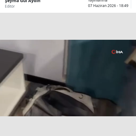
Şeyma Gül Aydın
Yayınlanma
07 Haziran 2026 - 18:49
Editör
Bilecik
Bingöl
Bitlis
Bolu
Burdur
Bursa
Çanakkale
Çankırı
Çorum
Denizli
Diyarbakır