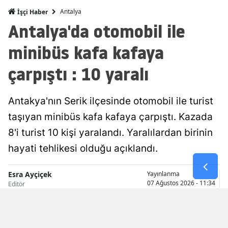
Antalya
İşçi Haber
Malatya
Antalya'da otomobil ile
Manisa
minibüs kafa kafaya
Kahramanm
çarpıştı : 10 yaralı
Mardin
Muğla
Antakya'nın Serik ilçesinde otomobil ile turist
taşıyan minibüs kafa kafaya çarpıştı. Kazada
Muş
8'i turist 10 kişi yaralandı. Yaralılardan birinin
Nevşehir
hayati tehlikesi olduğu açıklandı.
Niğde
Esra Ayçiçek
Yayınlanma
Ordu
07 Ağustos 2026 - 11:34
Editör
Rize
Sakarya