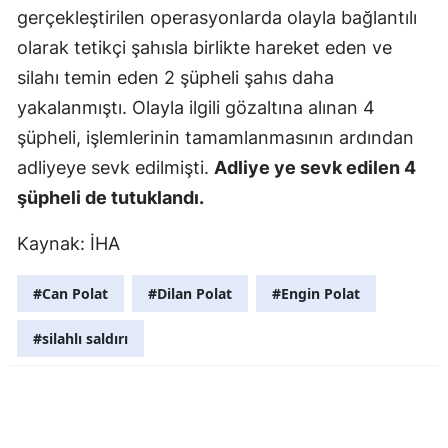
gerçekleştirilen operasyonlarda olayla bağlantılı
Mersin
olarak tetikçi şahısla birlikte hareket eden ve
İstanbul
silahı temin eden 2 şüpheli şahıs daha
yakalanmıştı. Olayla ilgili gözaltına alınan 4
İzmir
şüpheli, işlemlerinin tamamlanmasının ardından
Kars
adliyeye sevk edilmişti.
Adliye ye sevk edilen 4
Kastamonu
şüpheli de tutuklandı.
Kayseri
Kaynak: İHA
Kırklareli
#Can Polat
#Dilan Polat
#Engin Polat
Kırşehir
#silahlı saldırı
Kocaeli
Konya
Kütahya