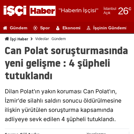
26
°
İstanbul
"Haberin İşçisi"
Açık
Adana
Gündem
Spor
Ekonomi
İşçinin Gündemi
Adıyaman
Videolar
Gündem
İşçi Haber
Afyonkarahi
Can Polat soruşturmasında
Ağrı
yeni gelişme : 4 şüpheli
Amasya
tutuklandı
Ankara
Dilan Polat'ın yakın koruması Can Polat'ın,
Antalya
İzmir'de silahlı saldırı sonucu öldürülmesine
Artvin
ilişkin yürütülen soruşturma kapsamında
Aydın
adliyeye sevk edilen 4 şüpheli tutuklandı.
Balıkesir