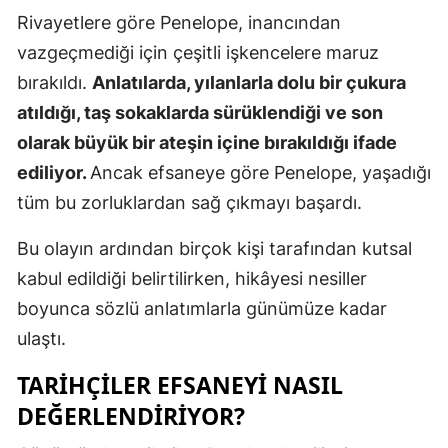
Rivayetlere göre Penelope, inancından
Mersin
vazgeçmediği için çeşitli işkencelere maruz
İstanbul
bırakıldı.
Anlatılarda, yılanlarla dolu bir çukura
İzmir
atıldığı, taş sokaklarda sürüklendiği ve son
olarak büyük bir ateşin içine bırakıldığı ifade
Kars
ediliyor.
Ancak efsaneye göre Penelope, yaşadığı
Kastamonu
tüm bu zorluklardan sağ çıkmayı başardı.
Kayseri
Bu olayın ardından birçok kişi tarafından kutsal
Kırklareli
kabul edildiği belirtilirken, hikâyesi nesiller
boyunca sözlü anlatımlarla günümüze kadar
Kırşehir
ulaştı.
Kocaeli
TARIHÇILER EFSANEYI NASIL
Konya
DEĞERLENDIRIYOR?
Kütahya