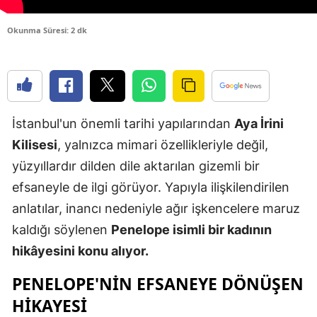
Edirne
Okunma Süresi: 2 dk
Elazığ
Erzincan
Erzurum
İstanbul'un önemli tarihi yapılarından
Aya İrini
Eskişehir
Kilisesi
, yalnızca mimari özellikleriyle değil,
Gaziantep
yüzyıllardır dilden dile aktarılan gizemli bir
efsaneyle de ilgi görüyor. Yapıyla ilişkilendirilen
Giresun
anlatılar, inancı nedeniyle ağır işkencelere maruz
Gümüşhan
kaldığı söylenen
Penelope isimli bir kadının
Hakkari
hikâyesini konu alıyor.
Hatay
PENELOPE'NIN EFSANEYE DÖNÜŞEN
HIKAYESI
Isparta