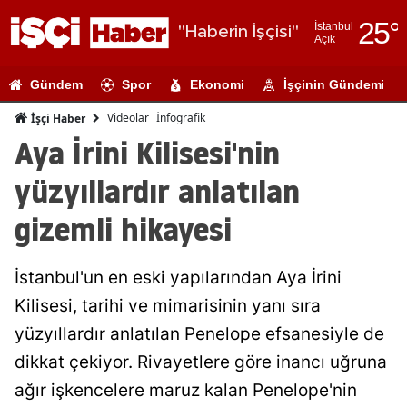
25
°
İstanbul
"Haberin İşçisi"
Açık
Adana
Gündem
Spor
Ekonomi
İşçinin Gündemi
Adıyaman
Videolar
İnfografik
İşçi Haber
Afyonkarahi
Aya İrini Kilisesi'nin
Ağrı
yüzyıllardır anlatılan
Amasya
gizemli hikayesi
Ankara
İstanbul'un en eski yapılarından Aya İrini
Antalya
Kilisesi, tarihi ve mimarisinin yanı sıra
Artvin
yüzyıllardır anlatılan Penelope efsanesiyle de
Aydın
dikkat çekiyor. Rivayetlere göre inancı uğruna
ağır işkencelere maruz kalan Penelope'nin
Balıkesir