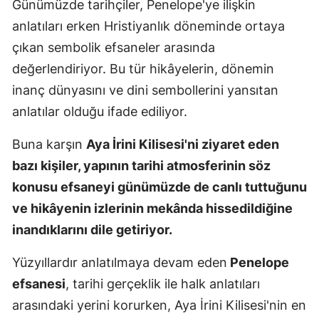
Günümüzde tarihçiler, Penelope'ye ilişkin
Malatya
anlatıları erken Hristiyanlık döneminde ortaya
çıkan sembolik efsaneler arasında
Manisa
değerlendiriyor. Bu tür hikâyelerin, dönemin
Kahramanm
inanç dünyasını ve dini sembollerini yansıtan
Mardin
anlatılar olduğu ifade ediliyor.
Muğla
Buna karşın
Aya İrini Kilisesi'ni ziyaret eden
bazı kişiler, yapının tarihi atmosferinin söz
Muş
konusu efsaneyi günümüzde de canlı tuttuğunu
Nevşehir
ve hikâyenin izlerinin mekânda hissedildiğine
Niğde
inandıklarını dile getiriyor.
Ordu
Yüzyıllardır anlatılmaya devam eden
Penelope
efsanesi
, tarihi gerçeklik ile halk anlatıları
Rize
arasındaki yerini korurken, Aya İrini Kilisesi'nin en
Sakarya