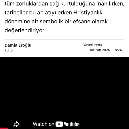
tüm zorluklardan sağ kurtulduğuna inanılırken,
Bilecik
tarihçiler bu anlatıyı erken Hristiyanlık
Bingöl
dönemine ait sembolik bir efsane olarak
değerlendiriyor.
Bitlis
Bolu
Damla Eroğlu
Yayınlanma
30 Haziran 2026 - 18:24
Editör
Burdur
Bursa
Çanakkale
Çankırı
Çorum
Denizli
Diyarbakır