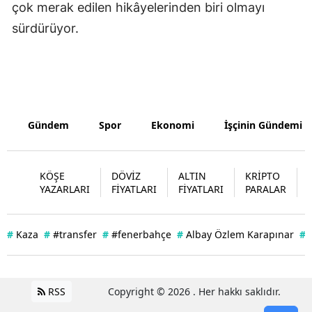
çok merak edilen hikâyelerinden biri olmayı
Samsun
sürdürüyor.
Siirt
Sinop
Sivas
Gündem
Spor
Ekonomi
İşçinin Gündemi
Tekirdağ
Tokat
KÖŞE
DÖVİZ
ALTIN
KRİPTO
YAZARLARI
FİYATLARI
FİYATLARI
PARALAR
Trabzon
Tunceli
#
Kaza
#
#transfer
#
#fenerbahçe
#
Albay Özlem Karapınar
#
Şanlıurfa
Uşak
RSS
Copyright © 2026 . Her hakkı saklıdır.
Van