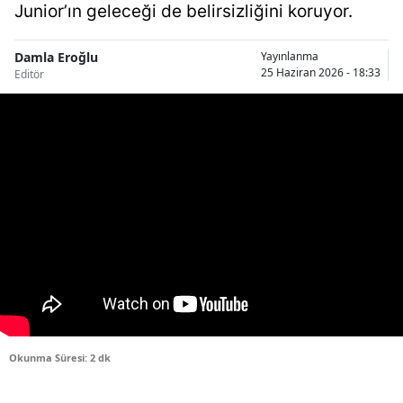
Junior’ın geleceği de belirsizliğini koruyor.
Bilecik
Bingöl
Damla Eroğlu
Yayınlanma
25 Haziran 2026 - 18:33
Editör
Bitlis
Bolu
Burdur
Bursa
Çanakkale
Çankırı
Çorum
Denizli
Okunma Süresi: 2 dk
Diyarbakır