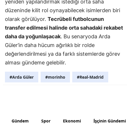
yeniden yapılandırmak istediği orta saha
düzeninde kilit rol oynayabilecek isimlerden biri
Yozgat
olarak görülüyor.
Tecrübeli futbolcunun
Zonguldak
transfer edilmesi halinde orta sahadaki rekabet
Aksaray
daha da yoğunlaşacak
. Bu senaryoda Arda
Güler’in daha hücum ağırlıklı bir rolde
Bayburt
değerlendirilmesi ya da farklı sistemlerde görev
Karaman
alması gündeme gelebilir.
Kırıkkale
#Arda Güler
#morinho
#Real-Madrid
Batman
Şırnak
Bartın
Ardahan
Gündem
Spor
Ekonomi
İşçinin Gündemi
Iğdır