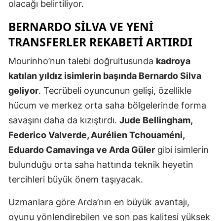
olacağı belirtiliyor.
Malatya
BERNARDO SILVA VE YENI
Manisa
TRANSFERLER REKABETI ARTIRDI
Kahramanm
Mourinho’nun talebi doğrultusunda
kadroya
katılan yıldız isimlerin başında Bernardo Silva
Mardin
geliyor
. Tecrübeli oyuncunun gelişi, özellikle
Muğla
hücum ve merkez orta saha bölgelerinde forma
Muş
savaşını daha da kızıştırdı.
Jude Bellingham,
Federico Valverde, Aurélien Tchouaméni,
Nevşehir
Eduardo Camavinga ve Arda Güler
gibi isimlerin
Niğde
bulunduğu orta saha hattında teknik heyetin
Ordu
tercihleri büyük önem taşıyacak.
Rize
Uzmanlara göre Arda’nın en büyük avantajı,
oyunu yönlendirebilen ve son pas kalitesi yüksek
Sakarya