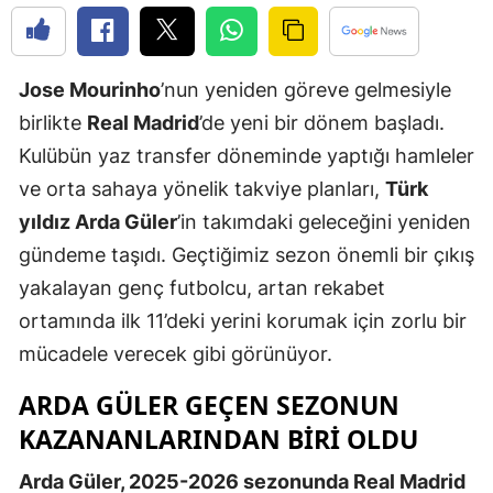
Edirne
Elazığ
Jose Mourinho
’nun yeniden göreve gelmesiyle
Erzincan
birlikte
Real Madrid
’de yeni bir dönem başladı.
Kulübün yaz transfer döneminde yaptığı hamleler
Erzurum
ve orta sahaya yönelik takviye planları,
Türk
Eskişehir
yıldız Arda Güler
’in takımdaki geleceğini yeniden
Gaziantep
gündeme taşıdı. Geçtiğimiz sezon önemli bir çıkış
yakalayan genç futbolcu, artan rekabet
Giresun
ortamında ilk 11’deki yerini korumak için zorlu bir
Gümüşhan
mücadele verecek gibi görünüyor.
Hakkari
ARDA GÜLER GEÇEN SEZONUN
KAZANANLARINDAN BIRI OLDU
Hatay
Isparta
Arda Güler, 2025-2026 sezonunda Real Madrid