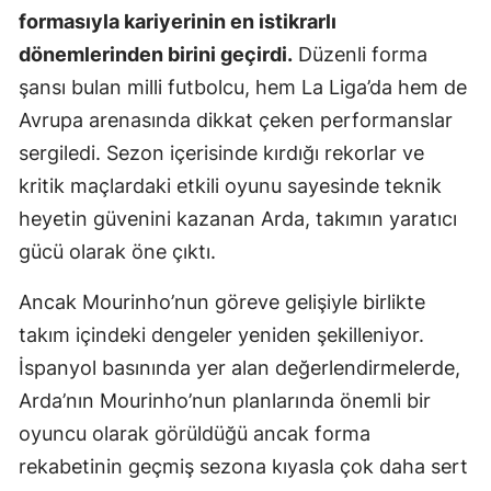
formasıyla kariyerinin en istikrarlı
Mersin
dönemlerinden birini geçirdi.
Düzenli forma
İstanbul
şansı bulan milli futbolcu, hem La Liga’da hem de
Avrupa arenasında dikkat çeken performanslar
İzmir
sergiledi. Sezon içerisinde kırdığı rekorlar ve
Kars
kritik maçlardaki etkili oyunu sayesinde teknik
Kastamonu
heyetin güvenini kazanan Arda, takımın yaratıcı
gücü olarak öne çıktı.
Kayseri
Kırklareli
Ancak Mourinho’nun göreve gelişiyle birlikte
takım içindeki dengeler yeniden şekilleniyor.
Kırşehir
İspanyol basınında yer alan değerlendirmelerde,
Kocaeli
Arda’nın Mourinho’nun planlarında önemli bir
oyuncu olarak görüldüğü ancak forma
Konya
rekabetinin geçmiş sezona kıyasla çok daha sert
Kütahya