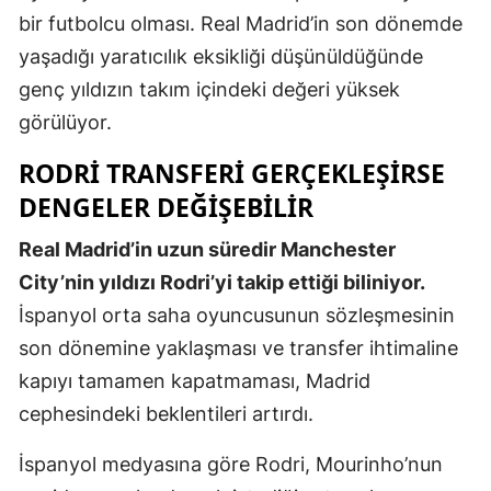
bir futbolcu olması. Real Madrid’in son dönemde
Samsun
yaşadığı yaratıcılık eksikliği düşünüldüğünde
Siirt
genç yıldızın takım içindeki değeri yüksek
görülüyor.
Sinop
RODRI TRANSFERI GERÇEKLEŞIRSE
Sivas
DENGELER DEĞIŞEBILIR
Tekirdağ
Real Madrid’in uzun süredir Manchester
Tokat
City’nin yıldızı Rodri’yi takip ettiği biliniyor.
Trabzon
İspanyol orta saha oyuncusunun sözleşmesinin
son dönemine yaklaşması ve transfer ihtimaline
Tunceli
kapıyı tamamen kapatmaması, Madrid
Şanlıurfa
cephesindeki beklentileri artırdı.
Uşak
İspanyol medyasına göre Rodri, Mourinho’nun
Van