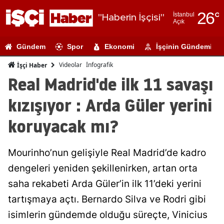
26
°
İstanbul
"Haberin İşçisi"
Açık
Adana
Gündem
Spor
Ekonomi
İşçinin Gündemi
Adıyaman
Videolar
İnfografik
İşçi Haber
Afyonkarahi
Real Madrid'de ilk 11 savaşı
Ağrı
kızışıyor : Arda Güler yerini
Amasya
koruyacak mı?
Ankara
Mourinho’nun gelişiyle Real Madrid’de kadro
Antalya
dengeleri yeniden şekillenirken, artan orta
Artvin
saha rekabeti Arda Güler’in ilk 11’deki yerini
Aydın
tartışmaya açtı. Bernardo Silva ve Rodri gibi
isimlerin gündemde olduğu süreçte, Vinicius
Balıkesir