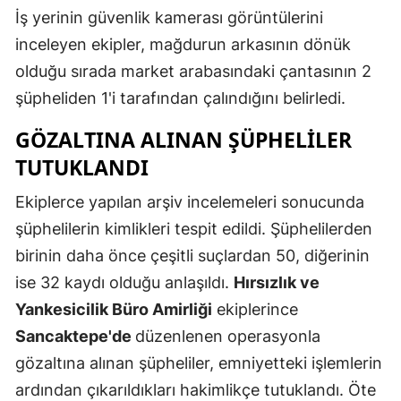
İş yerinin güvenlik kamerası görüntülerini
Mersin
inceleyen ekipler, mağdurun arkasının dönük
İstanbul
olduğu sırada market arabasındaki çantasının 2
şüpheliden 1'i tarafından çalındığını belirledi.
İzmir
GÖZALTINA ALINAN ŞÜPHELILER
Kars
TUTUKLANDI
Kastamonu
Ekiplerce yapılan arşiv incelemeleri sonucunda
Kayseri
şüphelilerin kimlikleri tespit edildi. Şüphelilerden
Kırklareli
birinin daha önce çeşitli suçlardan 50, diğerinin
ise 32 kaydı olduğu anlaşıldı.
Hırsızlık ve
Kırşehir
Yankesicilik Büro Amirliği
ekiplerince
Kocaeli
Sancaktepe'de
düzenlenen operasyonla
Konya
gözaltına alınan şüpheliler, emniyetteki işlemlerin
ardından çıkarıldıkları hakimlikçe tutuklandı. Öte
Kütahya