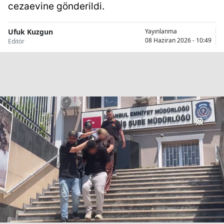
cezaevine gönderildi.
Bilecik
Bingöl
Ufuk Kuzgun
Yayınlanma
08 Haziran 2026 - 10:49
Editör
Bitlis
Bolu
Burdur
Bursa
Çanakkale
Çankırı
Çorum
Denizli
Diyarbakır