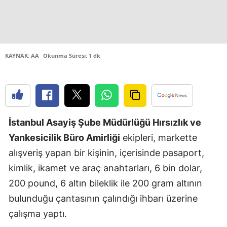
Edirne
Elazığ
Erzincan
KAYNAK: AA
Okunma Süresi: 1 dk
Erzurum
Eskişehir
Gaziantep
İstanbul Asayiş Şube Müdürlüğü Hırsızlık ve
Yankesicilik Büro Amirliği
ekipleri, markette
Giresun
alışveriş yapan bir kişinin, içerisinde pasaport,
Gümüşhan
kimlik, ikamet ve araç anahtarları, 6 bin dolar,
Hakkari
200 pound, 6 altın bileklik ile 200 gram altının
bulunduğu çantasının çalındığı ihbarı üzerine
Hatay
çalışma yaptı.
Isparta