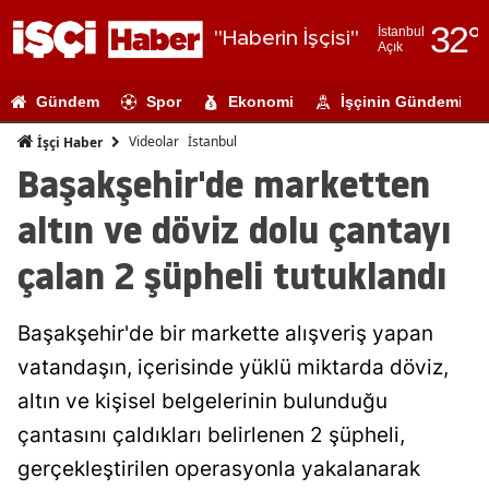
32
°
İstanbul
"Haberin İşçisi"
Açık
Adana
Gündem
Spor
Ekonomi
İşçinin Gündemi
Adıyaman
Videolar
İstanbul
İşçi Haber
Afyonkarahi
Başakşehir'de marketten
Ağrı
altın ve döviz dolu çantayı
Amasya
çalan 2 şüpheli tutuklandı
Ankara
Başakşehir'de bir markette alışveriş yapan
Antalya
vatandaşın, içerisinde yüklü miktarda döviz,
Artvin
altın ve kişisel belgelerinin bulunduğu
Aydın
çantasını çaldıkları belirlenen 2 şüpheli,
gerçekleştirilen operasyonla yakalanarak
Balıkesir