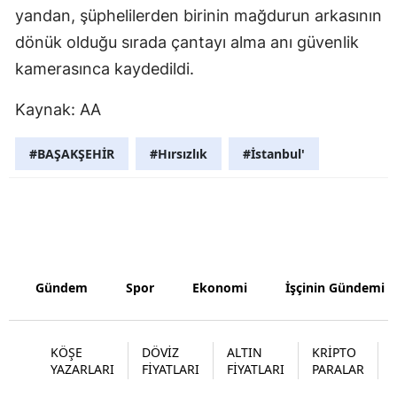
yandan, şüphelilerden birinin mağdurun arkasının
Malatya
dönük olduğu sırada çantayı alma anı güvenlik
Manisa
kamerasınca kaydedildi.
Kahramanm
Kaynak: AA
Mardin
#BAŞAKŞEHİR
#Hırsızlık
#İstanbul'
Muğla
Muş
Nevşehir
Niğde
Gündem
Spor
Ekonomi
İşçinin Gündemi
Ordu
KÖŞE
DÖVİZ
ALTIN
KRİPTO
Rize
YAZARLARI
FİYATLARI
FİYATLARI
PARALAR
Sakarya