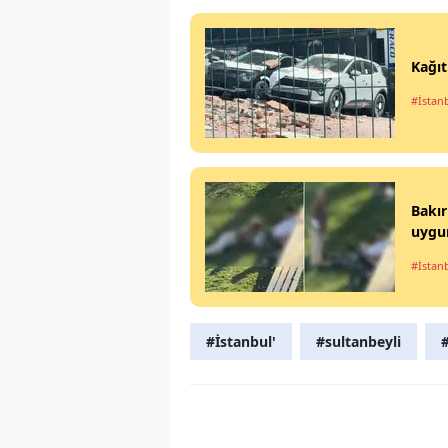
Kağıt
#İstan
Bakır
uygu
#İstan
#İstanbul'
#sultanbeyli