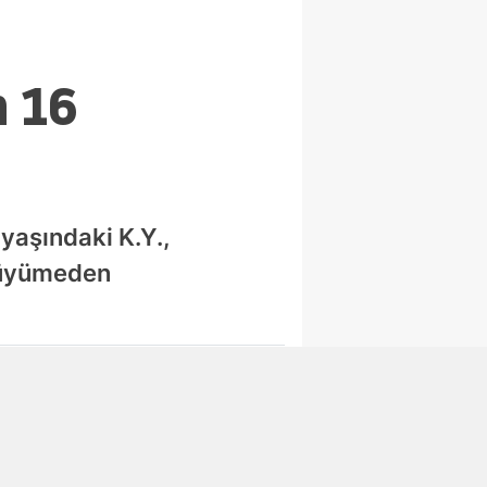
n 16
 yaşındaki K.Y.,
 büyümeden
Abone Ol