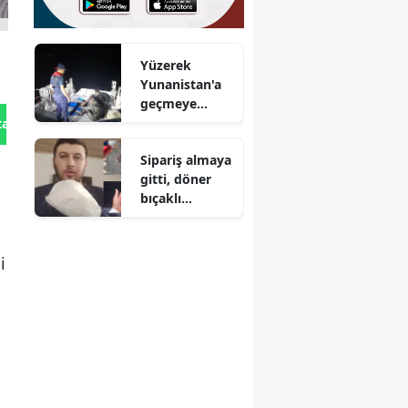
Yüzerek
Yunanistan'a
geçmeye
çalıştılar :
tan Gönder
Bodrum
Sipariş almaya
açıklarında 2
gitti, döner
düzensiz
bıçaklı
göçmen
saldırıya
yakalandı
uğradı
i