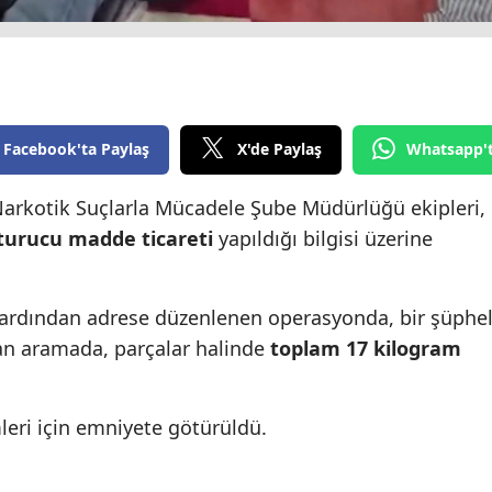
Edirne
Elazığ
Erzincan
Facebook'ta Paylaş
X'de Paylaş
Whatsapp'
Erzurum
arkotik Suçlarla Mücadele Şube Müdürlüğü ekipleri,
Eskişehir
turucu madde ticareti
yapıldığı bilgisi üzerine
Gaziantep
Giresun
takibin ardından adrese düzenlenen operasyonda, bir şüphel
Gümüşhane
lan aramada, parçalar halinde
toplam
17 kilogram
Hakkari
i için emniyete götürüldü.​​​​​​​
Hatay
Isparta