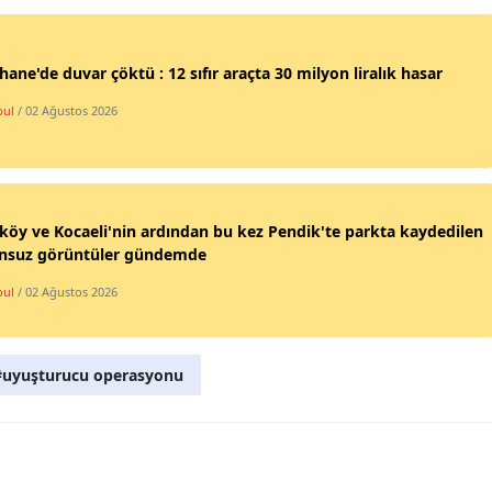
Mersin
hane'de duvar çöktü : 12 sıfır araçta 30 milyon liralık hasar
İstanbul
bul
/ 02 Ağustos 2026
İzmir
Kars
Kastamonu
köy ve Kocaeli'nin ardından bu kez Pendik'te parkta kaydedilen
nsuz görüntüler gündemde
Kayseri
bul
/ 02 Ağustos 2026
Kırklareli
Kırşehir
#uyuşturucu operasyonu
Kocaeli
Konya
Kütahya