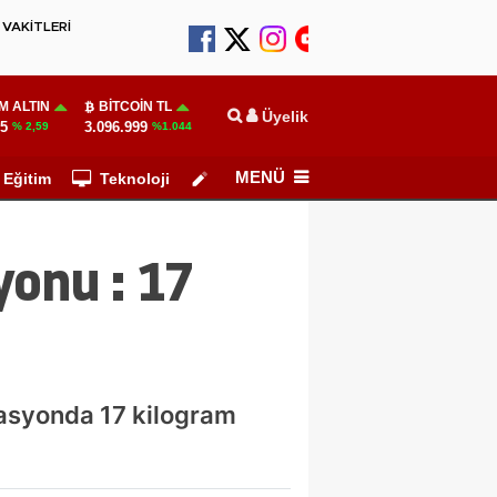
VAKİTLERİ
M ALTIN
BITCOIN TL
Üyelik
55
3.096.999
% 2,59
%1.044
MENÜ
Eğitim
Teknoloji
Köşe Yazarları
yonu : 17
rasyonda 17 kilogram