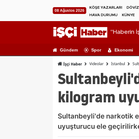
KÖŞE YAZARLARI
DÖVİZ
08 Ağustos 2026
HAVA DURUMU
KÜNYE
"Haberin İş
Gündem
Spor
Ekonomi
Videolar
İstanbul
Sul
İşçi Haber
Sultanbeyli'
kilogram uyu
Sultanbeyli'de narkotik 
uyuşturucu ele geçirilirke