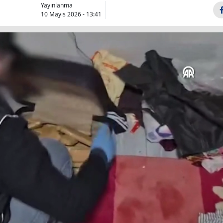
Yayınlanma
Bilecik
10 Mayıs 2026 - 13:41
Bingöl
Bitlis
Bolu
Burdur
Bursa
Çanakkale
Çankırı
Çorum
Denizli
Diyarbakır