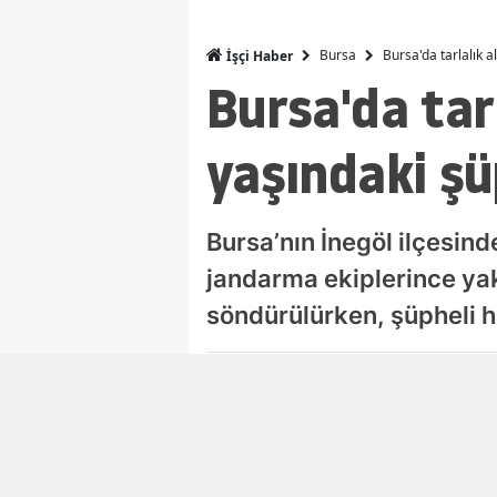
Bursa
Bursa'da tarlalık 
İşçi Haber
Bursa'da tar
yaşındaki şü
Bursa’nın İnegöl ilçesinde
jandarma ekiplerince ya
söndürülürken, şüpheli h
Damla Eroğlu
Editör