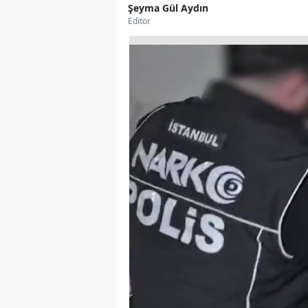
Şeyma Gül Aydın
Editör