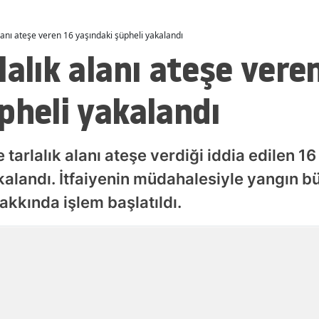
Malatya
alanı ateşe veren 16 yaşındaki şüpheli yakalandı
Manisa
lalık alanı ateşe vere
Kahramanmaraş
pheli yakalandı
Mardin
Muğla
 tarlalık alanı ateşe verdiği iddia edilen 16
Muş
kalandı. İtfaiyenin müdahalesiyle yangın
Nevşehir
akkında işlem başlatıldı.
Niğde
Yayınlanma
08 Ağustos 2026 - 00:52
Ordu
Rize
Sakarya