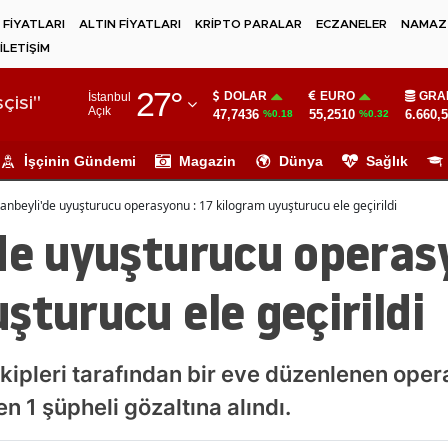
 FİYATLARI
ALTIN FİYATLARI
KRİPTO PARALAR
ECZANELER
NAMAZ 
İLETİŞİM
Adana
27
°
DOLAR
EURO
GRA
İstanbul
Adıyaman
çisi"
Açık
47,7436
55,2510
6.660,
%0.18
%0.32
Afyonkarahisar
İşçinin Gündemi
Magazin
Dünya
Sağlık
Ağrı
tanbeyli'de uyuşturucu operasyonu : 17 kilogram uyuşturucu ele geçirildi
Amasya
de uyuşturucu operas
Ankara
şturucu ele geçirildi
Antalya
Artvin
ekipleri tarafından bir eve düzenlenen ope
Aydın
n 1 şüpheli gözaltına alındı.
Balıkesir