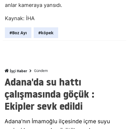
anlar kameraya yansıdı.
Malatya
Kaynak: İHA
Manisa
Kahramanm
#Boz Ayı
#köpek
Mardin
Muğla
Muş
Gündem
İşçi Haber
Adana'da su hattı
Nevşehir
çalışmasında göçük :
Niğde
Ekipler sevk edildi
Ordu
Rize
Adana'nın İmamoğlu ilçesinde içme suyu
Sakarya