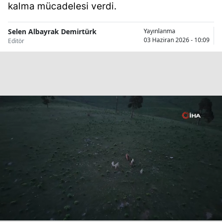
kalma mücadelesi verdi.
Bilecik
Bingöl
Selen Albayrak Demirtürk
Yayınlanma
03 Haziran 2026 - 10:09
Editör
Bitlis
Bolu
Burdur
Bursa
Çanakkale
Çankırı
Çorum
Denizli
Diyarbakır