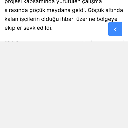
projesi kapsamında yürütülen çalışma
sırasında göçük meydana geldi. Göçük altında
Samsun
kalan işçilerin olduğu ihbarı üzerine bölgeye
Siirt
ekipler sevk edildi.
Sinop
Ufuk Kuzgun
Yayınlanma
Sivas
08 Ağustos 2026 - 12:47
Editör
Tekirdağ
Tokat
Trabzon
Tunceli
Şanlıurfa
Uşak
Van