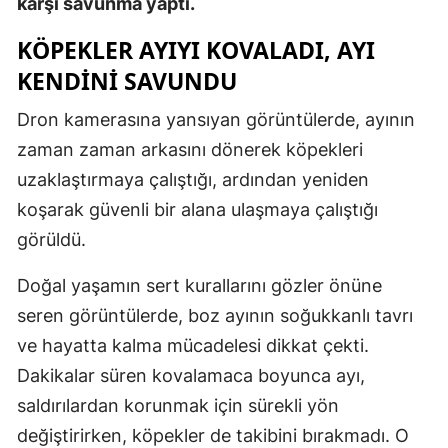
karşı savunma yaptı.
Mersin
KÖPEKLER AYIYI KOVALADI, AYI
İstanbul
KENDINI SAVUNDU
İzmir
Dron kamerasına yansıyan görüntülerde, ayının
zaman zaman arkasını dönerek köpekleri
Kars
uzaklaştırmaya çalıştığı, ardından yeniden
Kastamonu
koşarak güvenli bir alana ulaşmaya çalıştığı
Kayseri
görüldü.
Kırklareli
Doğal yaşamın sert kurallarını gözler önüne
seren görüntülerde, boz ayının soğukkanlı tavrı
Kırşehir
ve hayatta kalma mücadelesi dikkat çekti.
Kocaeli
Dakikalar süren kovalamaca boyunca ayı,
Konya
saldırılardan korunmak için sürekli yön
değiştirirken, köpekler de takibini bırakmadı. O
Kütahya