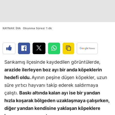
Edirne
Elazığ
Erzincan
KAYNAK: İHA
Okunma Süresi: 1 dk
Erzurum
Eskişehir
Gaziantep
Sarıkamış ilçesinde kaydedilen görüntülerde,
arazide ilerleyen boz ayı bir anda köpeklerin
Giresun
hedefi oldu.
Ayının peşine düşen köpekler, uzun
Gümüşhan
süre yırtıcı hayvanı takip ederek saldırmaya
Hakkari
çalıştı.
Baskı altında kalan ayı ise bir yandan
hızla koşarak bölgeden uzaklaşmaya çalışırken,
Hatay
diğer yandan kendisine yaklaşan köpeklere
Isparta