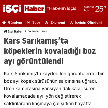
25
°
İstanbul
"Haberin İşçisi"
Açık
Adana
Gündem
Spor
Ekonomi
İşçinin Gündemi
Adıyaman
Videolar
Kars
İşçi Haber
Afyonkarahi
Kars Sarıkamış’ta
Ağrı
köpeklerin kovaladığı boz
Amasya
ayı görüntülendi
Ankara
Kars Sarıkamış’ta kaydedilen görüntülerde, bir
Antalya
boz ayı köpek sürüsünün saldırısına uğradı.
Artvin
Dron kamerasına yansıyan dakikalar süren
Aydın
kovalamacada ayı, yön değiştirerek
saldırılardan kaçmaya çalışırken hayatta
Balıkesir