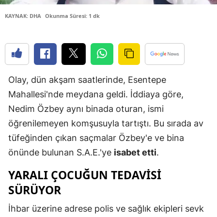
Samsun
KAYNAK: DHA
Okunma Süresi: 1 dk
Siirt
Sinop
Sivas
Olay, dün akşam saatlerinde, Esentepe
Mahallesi'nde meydana geldi. İddiaya göre,
Tekirdağ
Nedim Özbey aynı binada oturan, ismi
Tokat
öğrenilemeyen komşusuyla tartıştı. Bu sırada av
Trabzon
tüfeğinden çıkan saçmalar Özbey'e ve bina
önünde bulunan S.A.E.'ye
isabet etti
.
Tunceli
YARALI ÇOCUĞUN TEDAVISI
Şanlıurfa
SÜRÜYOR
Uşak
İhbar üzerine adrese polis ve sağlık ekipleri sevk
Van