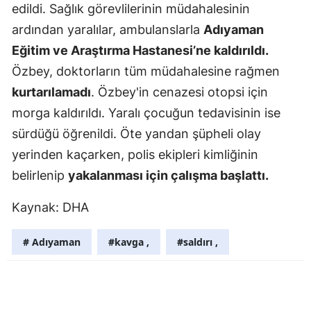
edildi. Sağlık görevlilerinin müdahalesinin
Yozgat
ardından yaralılar, ambulanslarla
Adıyaman
Eğitim ve Araştırma Hastanesi’ne kaldırıldı.
Zonguldak
Özbey, doktorların tüm müdahalesine rağmen
Aksaray
kurtarılamadı
. Özbey'in cenazesi otopsi için
Bayburt
morga kaldırıldı. Yaralı çocuğun tedavisinin ise
sürdüğü öğrenildi. Öte yandan şüpheli olay
Karaman
yerinden kaçarken, polis ekipleri kimliğinin
Kırıkkale
belirlenip
yakalanması için çalışma başlattı.
Batman
Kaynak: DHA
Şırnak
# Adıyaman
#kavga ,
#saldırı ,
Bartın
Ardahan
Iğdır