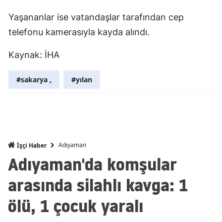
Mersin
Yaşananlar ise vatandaşlar tarafından cep
telefonu kamerasıyla kayda alındı.
İstanbul
Kaynak: İHA
İzmir
Kars
#sakarya ,
#yılan
Kastamonu
Kayseri
Kırklareli
Adıyaman
İşçi Haber
Kırşehir
Adıyaman'da komşular
Kocaeli
arasında silahlı kavga: 1
Konya
ölü, 1 çocuk yaralı
Kütahya