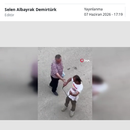
Bilecik
Selen Albayrak Demirtürk
Yayınlanma
07 Haziran 2026 - 17:19
Editör
Bingöl
Bitlis
Bolu
Burdur
Bursa
Çanakkale
Çankırı
Çorum
Denizli
Diyarbakır