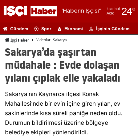
24
°
İstanbul
"Haberin İşçisi"
Açık
Adana
Gündem
Spor
Ekonomi
İşçinin Gündemi
Adıyaman
Videolar
Sakarya
İşçi Haber
Afyonkarahi
Sakarya’da şaşırtan
Ağrı
müdahale : Evde dolaşan
Amasya
yılanı çıplak elle yakaladı
Ankara
Sakarya’nın Kaynarca ilçesi Konak
Antalya
Mahallesi’nde bir evin içine giren yılan, ev
Artvin
sakinlerinde kısa süreli paniğe neden oldu.
Aydın
Durumun bildirilmesi üzerine bölgeye
belediye ekipleri yönlendirildi.
Balıkesir