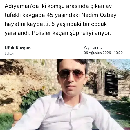
Adıyaman'da iki komşu arasında çıkan av
Malatya
tüfekli kavgada 45 yaşındaki Nedim Özbey
Manisa
hayatını kaybetti, 5 yaşındaki bir çocuk
yaralandı. Polisler kaçan şüpheliyi arıyor.
Kahramanm
Mardin
Ufuk Kuzgun
Yayınlanma
06 Ağustos 2026 - 10:20
Editör
Muğla
Muş
Nevşehir
Niğde
Ordu
Rize
Sakarya