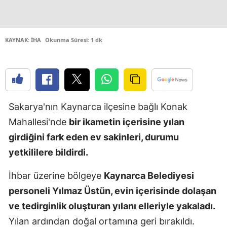
Edirne
Elazığ
KAYNAK: İHA
Okunma Süresi: 1 dk
Erzincan
Erzurum
Eskişehir
Sakarya'nın Kaynarca ilçesine bağlı Konak
Gaziantep
Mahallesi'nde
bir ikametin içerisine yılan
girdiğini fark eden ev sakinleri, durumu
Giresun
yetkililere bildirdi.
Gümüşhan
İhbar üzerine bölgeye
Kaynarca Belediyesi
Hakkari
personeli Yılmaz Üstün, evin içerisinde dolaşan
Hatay
ve tedirginlik oluşturan yılanı elleriyle yakaladı.
Isparta
Yılan ardından doğal ortamına geri bırakıldı.