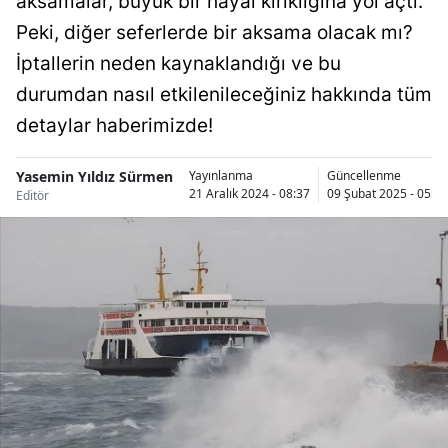
aksamalar, büyük bir hayal kırıklığına yol açtı.
Bilecik
Peki, diğer seferlerde bir aksama olacak mı?
İptallerin neden kaynaklandığı ve bu
Bingöl
durumdan nasıl etkilenileceğiniz hakkında tüm
Bitlis
detaylar haberimizde!
Bolu
Yasemin Yıldız Sürmen
Yayınlanma
Güncellenme
Burdur
21 Aralık 2024 - 08:37
09 Şubat 2025 - 05:26
Editör
Bursa
Çanakkale
Çankırı
Çorum
Denizli
Diyarbakır