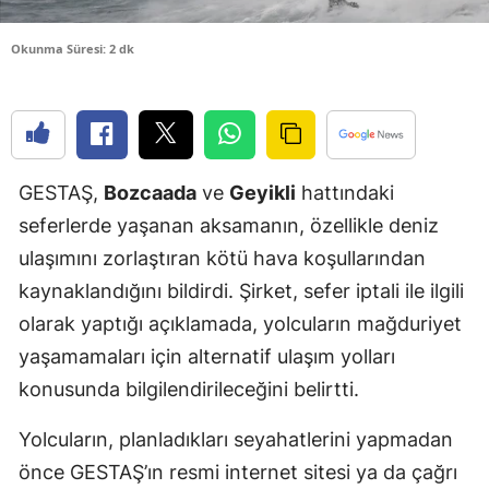
Edirne
Okunma Süresi: 2 dk
Elazığ
Erzincan
Erzurum
GESTAŞ,
Bozcaada
ve
Geyikli
hattındaki
Eskişehir
seferlerde yaşanan aksamanın, özellikle deniz
Gaziantep
ulaşımını zorlaştıran kötü hava koşullarından
kaynaklandığını bildirdi. Şirket, sefer iptali ile ilgili
Giresun
olarak yaptığı açıklamada, yolcuların mağduriyet
Gümüşhan
yaşamamaları için alternatif ulaşım yolları
Hakkari
konusunda bilgilendirileceğini belirtti.
Hatay
Yolcuların, planladıkları seyahatlerini yapmadan
önce GESTAŞ’ın resmi internet sitesi ya da çağrı
Isparta