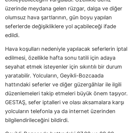
üzerinde meydana gelen rüzgar, dalga ve diğer
Malatya
olumsuz hava şartlarının, gün boyu yapılan
Manisa
seferlerde değişikliklere yol açabileceği ifade
Kahramanm
edildi.
Mardin
Hava koşulları nedeniyle yapılacak seferlerin iptal
edilmesi, özellikle hafta sonu tatili için adaya
Muğla
seyahat etmek isteyenler için sıkıntılı bir durum
Muş
yaratabilir. Yolcuların, Geyikli-Bozcaada
Nevşehir
hattındaki seferler ve diğer güzergâhlar ile ilgili
düzenlemeleri takip etmeleri büyük önem taşıyor.
Niğde
GESTAŞ, sefer iptalleri ve olası aksamalara karşı
Ordu
yolcuların telefonla ya da internet üzerinden
Rize
bilgilendirileceğini bildirdi.
Sakarya