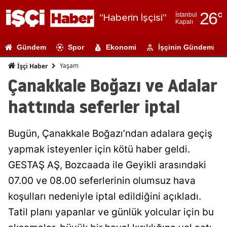
26
°
İstanbul
"Haberin İşçisi"
Kapalı
Adana
Gündem
Spor
Ekonomi
İşçinin Gündemi
Adıyaman
Yaşam
İşçi Haber
Afyonkarahi
Çanakkale Boğazı ve Adalar
Ağrı
hattında seferler iptal
Amasya
Bugün, Çanakkale Boğazı’ndan adalara geçiş
Ankara
yapmak isteyenler için kötü haber geldi.
Antalya
GESTAŞ AŞ, Bozcaada ile Geyikli arasındaki
Artvin
07.00 ve 08.00 seferlerinin olumsuz hava
koşulları nedeniyle iptal edildiğini açıkladı.
Aydın
Tatil planı yapanlar ve günlük yolcular için bu
Balıkesir