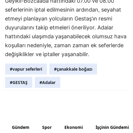
Geyikli-Bozcaada hattındaki 07.00 ve 08.00
seferlerinin iptal edilmesinin ardından, seyahat
Samsun
etmeyi planlayan yolcuların Gestaş’ın resmi
Siirt
duyurularını takip etmeleri öneriliyor. Adalar
Sinop
hattındaki ulaşımda yaşanabilecek olumsuz hava
koşulları nedeniyle, zaman zaman ek seferlerde
Sivas
değişiklikler ve iptaller yaşanabilir.
Tekirdağ
#vapur seferleri
#çanakkale boğazı
Tokat
#GESTAŞ
#Adalar
Trabzon
Tunceli
Şanlıurfa
Uşak
Gündem
Spor
Ekonomi
İşçinin Gündemi
Van