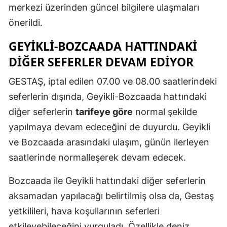
merkezi üzerinden güncel bilgilere ulaşmaları
Mersin
önerildi.
İstanbul
GEYIKLI-BOZCAADA HATTINDAKI
İzmir
DIĞER SEFERLER DEVAM EDIYOR
Kars
GESTAŞ, iptal edilen 07.00 ve 08.00 saatlerindeki
seferlerin dışında, Geyikli-Bozcaada hattındaki
Kastamonu
diğer seferlerin
tarifeye göre
normal şekilde
Kayseri
yapılmaya devam edeceğini de duyurdu. Geyikli
Kırklareli
ve Bozcaada arasındaki ulaşım, günün ilerleyen
saatlerinde normalleşerek devam edecek.
Kırşehir
Bozcaada ile Geyikli hattındaki diğer seferlerin
Kocaeli
aksamadan yapılacağı belirtilmiş olsa da, Gestaş
Konya
yetkilileri, hava koşullarının seferleri
Kütahya
etkileyebileceğini vurguladı. Özellikle deniz