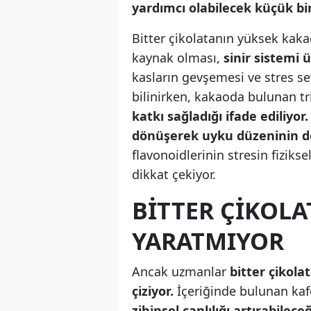
yardımcı olabilecek küçük bir
Bitter çikolatanın yüksek ka
kaynak olması,
sinir sistemi ü
kasların gevşemesi ve stres se
bilinirken, kakaoda bulunan tr
katkı sağladığı ifade ediliyo
dönüşerek uyku düzeninin d
flavonoidlerinin stresin fizikse
dikkat çekiyor.
BITTER ÇIKOLA
YARATMIYOR
Ancak uzmanlar
bitter çikola
çiziyor.
İçeriğinde bulunan kaf
zihinsel canlılığı artırabileceğ