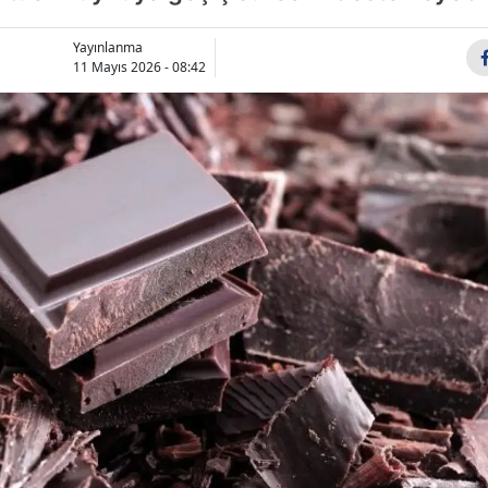
Bilecik
Yayınlanma
Bingöl
11 Mayıs 2026 - 08:42
Bitlis
Bolu
Burdur
Bursa
Çanakkale
Çankırı
Çorum
Denizli
Diyarbakır