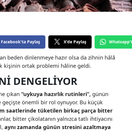
Edirne
Elazığ
Erzincan
Facebook'ta Paylaş
X'de Paylaş
Whatsapp'
Erzurum
Eskişehir
n beden dinlenmeye hazır olsa da zihnin hâlâ
 kişinin ortak problemi hâline geldi.
Gaziantep
INI DENGELIYOR
Giresun
Gümüşhane
öne çıkan
“uykuya hazırlık rutinleri”,
günün
geçişte önemli bir rol oynuyor. Bu küçük
Hakkari
m saatlerinde tüketilen birkaç parça bitter
Hatay
lar, bitter çikolatanın yalnızca tatlı ihtiyacını
l,
aynı zamanda günün stresini azaltmaya
Isparta