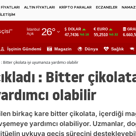
 FİYATLARI
ALTIN FİYATLARI
KRİPTO PARALAR
ECZANELER
NAMAZ 
İLETİŞİM
Adana
26
°
DOLAR
EURO
GRA
İstanbul
Adıyaman
çisi"
Açık
47,7436
55,2510
6.660,
%0.18
%0.32
Afyonkarahisar
İşçinin Gündemi
Magazin
Dünya
Sağlık
Ağrı
: Bitter çikolata iyi uyumanıza yardımcı olabilir
Amasya
ladı : Bitter çikolata
Ankara
rdımcı olabilir
Antalya
Artvin
len birkaç kare bitter çikolata, içerdiği
Aydın
evşemeye yardımcı olabiliyor. Uzmanlar, d
Balıkesir
itüelin uykuya geçiş sürecini destekleyebil