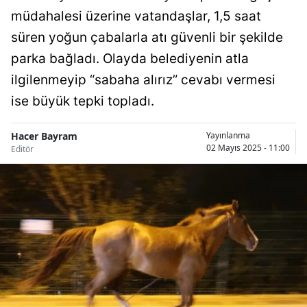
müdahalesi üzerine vatandaşlar, 1,5 saat
Bilecik
süren yoğun çabalarla atı güvenli bir şekilde
Bingöl
parka bağladı. Olayda belediyenin atla
Bitlis
ilgilenmeyip “sabaha alırız” cevabı vermesi
Bolu
ise büyük tepki topladı.
Burdur
Hacer Bayram
Yayınlanma
02 Mayıs 2025 - 11:00
Editör
Bursa
Çanakkale
Çankırı
Çorum
Denizli
Diyarbakır