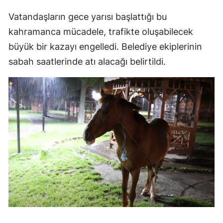
Vatandaşların gece yarısı başlattığı bu
Yozgat
kahramanca mücadele, trafikte oluşabilecek
Zonguldak
büyük bir kazayı engelledi. Belediye ekiplerinin
Aksaray
sabah saatlerinde atı alacağı belirtildi.
Bayburt
Karaman
Kırıkkale
Batman
Şırnak
Bartın
Ardahan
Iğdır