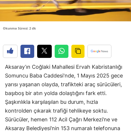
Edirne
Elazığ
Okunma Süresi: 2 dk
Erzincan
Erzurum
Eskişehir
Aksaray’ın Coğlaki Mahallesi Ervah Kabristanlığı
Gaziantep
Somuncu Baba Caddesi'nde, 1 Mayıs 2025 gece
Giresun
yarısı yaşanan olayda, trafikteki araç sürücüleri,
Gümüşhan
başıboş bir atın yolda dolaştığını fark etti.
Şaşkınlıkla karşılaşılan bu durum, hızla
Hakkari
kontrolden çıkarak trafiği tehlikeye soktu.
Hatay
Sürücüler, hemen 112 Acil Çağrı Merkezi’ne ve
Isparta
Aksaray Belediyesi’nin 153 numaralı telefonuna