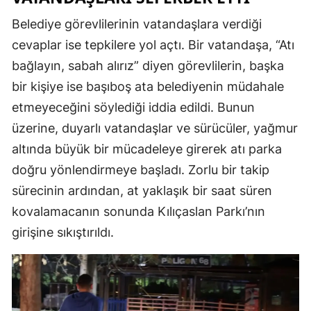
Malatya
Belediye görevlilerinin vatandaşlara verdiği
cevaplar ise tepkilere yol açtı. Bir vatandaşa, “Atı
Manisa
bağlayın, sabah alırız” diyen görevlilerin, başka
Kahramanm
bir kişiye ise başıboş ata belediyenin müdahale
etmeyeceğini söylediği iddia edildi. Bunun
Mardin
üzerine, duyarlı vatandaşlar ve sürücüler, yağmur
Muğla
altında büyük bir mücadeleye girerek atı parka
Muş
doğru yönlendirmeye başladı. Zorlu bir takip
sürecinin ardından, at yaklaşık bir saat süren
Nevşehir
kovalamacanın sonunda Kılıçaslan Parkı’nın
Niğde
girişine sıkıştırıldı.
Ordu
Rize
Sakarya