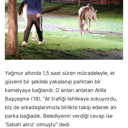
Samsun
Siirt
Sinop
Sivas
Tekirdağ
Tokat
Yağmur altında 1,5 saat süren mücadeleyle, at
Trabzon
güvenli bir şekilde yakalanıp parktaki bir
kamelyaya bağlandı. O anları anlatan Atilla
Tunceli
Başçeşme (18), "At trafiği tehlikeye sokuyordu,
Şanlıurfa
biz de arkadaşlarımızla birlikte takip ederek atı
Uşak
parka bağladık. Belediyenin verdiği cevap ise
'Sabah alırız' olmuştu" dedi.
Van