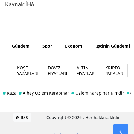
Kaynak:İHA
Yalova
Karabük
Kilis
Gündem
Spor
Ekonomi
İşçinin Gündemi
Osmaniye
Düzce
KÖŞE
DÖVİZ
ALTIN
KRİPTO
YAZARLARI
FİYATLARI
FİYATLARI
PARALAR
#
Kaza
#
Albay Özlem Karapınar
#
Özlem Karapınar Kimdir
#
#
RSS
Copyright © 2026 . Her hakkı saklıdır.