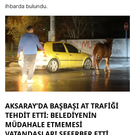
ihbarda bulundu.
Mersin
İstanbul
İzmir
Kars
Kastamonu
Kayseri
Kırklareli
Kırşehir
AKSARAY’DA BAŞBAŞI AT TRAFIĞI
Kocaeli
TEHDIT ETTI: BELEDIYENIN
Konya
MÜDAHALE ETMEMESI
VATANDAŞLARI SEFERBER ETTI
Kütahya