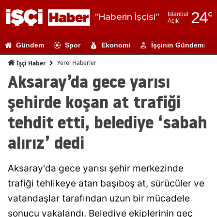
24
°
İstanbul
"Haberin İşçisi"
Açık
Adana
Gündem
Spor
Ekonomi
İşçinin Gündemi
Adıyaman
Yerel Haberler
İşçi Haber
Afyonkarahi
Aksaray’da gece yarısı
Ağrı
şehirde koşan at trafiği
Amasya
tehdit etti, belediye ‘sabah
Ankara
alırız’ dedi
Antalya
Aksaray'da gece yarısı şehir merkezinde
Artvin
trafiği tehlikeye atan başıboş at, sürücüler ve
Aydın
vatandaşlar tarafından uzun bir mücadele
Balıkesir
sonucu yakalandı. Belediye ekiplerinin geç