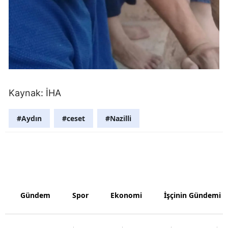
Samsun
Siirt
Sinop
Sivas
Kaynak: İHA
Tekirdağ
#Aydın
#ceset
#Nazilli
Tokat
Trabzon
Tunceli
Şanlıurfa
Gündem
Spor
Ekonomi
İşçinin Gündemi
Uşak
Van