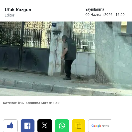
Bilecik
Ufuk Kuzgun
Yayınlanma
09 Haziran 2026 - 16:29
Editör
Bingöl
Bitlis
Bolu
Burdur
Bursa
Çanakkale
Çankırı
Çorum
KAYNAK: İHA
Okunma Süresi: 1 dk
Denizli
Diyarbakır