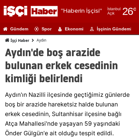
26
°
İstanbul
"Haberin İşçisi"
Açık
Adana
Gündem
Spor
Ekonomi
İşçinin Gündemi
Adıyaman
Aydın
İşçi Haber
Afyonkarahi
Aydın'de boş arazide
Ağrı
bulunan erkek cesedinin
Amasya
kimliği belirlendi
Ankara
Aydın'ın Nazilli ilçesinde geçtiğimiz günlerde
Antalya
boş bir arazide hareketsiz halde bulunan
Artvin
erkek cesedinin, Sultanhisar ilçesine bağlı
Aydın
Atça Mahallesi'nde yaşayan 59 yaşındaki
Önder Gülgün'e ait olduğu tespit edildi.
Balıkesir