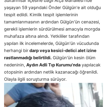
Sultanhisar ilçesine bağlı Atça Mahallesi'nde
Mersin
yaşayan 59 yaşındaki Önder Gülgün'e ait olduğu
tespit edildi. Kimlik tespit işlemlerinin
İstanbul
tamamlanmasının ardından Gülgün'ün cenazesi,
İzmir
gerekli işlemlerin sürdürülmesi amacıyla morgda
muhafaza altına alındı. Yetkililer tarafından
Kars
yapılan ilk incelemelerde, Gülgün'ün vücudunda
Kastamonu
herhangi bir
darp veya kesici-delici alet izine
Kayseri
rastlanmadığı belirtildi.
Gülgün'ün kesin ölüm
nedeninin,
Aydın Adli Tıp Kurumu'nda
yapılacak
Kırklareli
otopsinin ardından netlik kazanacağı öğrenildi.
Kırşehir
Olayla ilgili soruşturma sürüyor.
Kocaeli
Konya
Kütahya