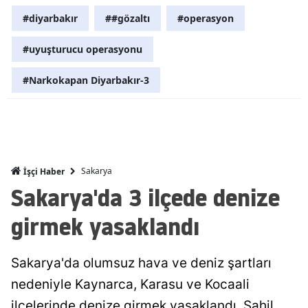
#diyarbakır
##gözaltı
#operasyon
Malatya
#uyuşturucu operasyonu
Manisa
Kahramanm
#Narkokapan Diyarbakır-3
Mardin
Muğla
Muş
Sakarya
İşçi Haber
Sakarya'da 3 ilçede denize
Nevşehir
girmek yasaklandı
Niğde
Ordu
Sakarya'da olumsuz hava ve deniz şartları
Rize
nedeniyle Kaynarca, Karasu ve Kocaali
Sakarya
ilçelerinde denize girmek yasaklandı. Sahil