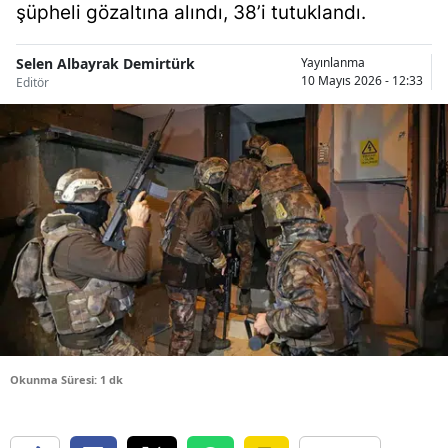
şüpheli gözaltına alındı, 38’i tutuklandı.
Bilecik
Bingöl
Selen Albayrak Demirtürk
Yayınlanma
10 Mayıs 2026 - 12:33
Editör
Bitlis
Bolu
Burdur
Bursa
Çanakkale
Çankırı
Çorum
Okunma Süresi: 1 dk
Denizli
Diyarbakır