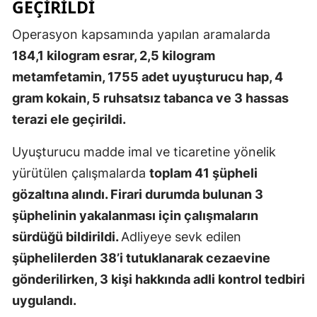
GEÇIRILDI
Mersin
Operasyon kapsamında yapılan aramalarda
İstanbul
184,1 kilogram esrar, 2,5 kilogram
metamfetamin, 1755 adet uyuşturucu hap, 4
İzmir
gram kokain, 5 ruhsatsız tabanca ve 3 hassas
Kars
terazi ele geçirildi.
Kastamonu
Uyuşturucu madde imal ve ticaretine yönelik
Kayseri
yürütülen çalışmalarda
toplam 41 şüpheli
gözaltına alındı. Firari durumda bulunan 3
Kırklareli
şüphelinin yakalanması için çalışmaların
Kırşehir
sürdüğü bildirildi.
Adliyeye sevk edilen
Kocaeli
şüphelilerden 38’i tutuklanarak cezaevine
gönderilirken, 3 kişi hakkında adli kontrol tedbiri
Konya
uygulandı.
Kütahya