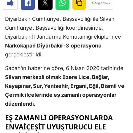
Edirne
Diyarbakır Cumhuriyet Başsavcılığı ile Silvan
Elazığ
Cumhuriyet Başsavcılığı koordinesinde,
Erzincan
Diyarbakır İl Jandarma Komutanlığı ekiplerince
Erzurum
Narkokapan Diyarbakır-3
operasyonu
gerçekleştirildi.
Eskişehir
Sabah'ın haberine göre, 6 Nisan 2026 tarihinde
Gaziantep
Silvan merkezli olmak üzere Lice, Bağlar,
Giresun
Kayapınar, Sur, Yenişehir, Ergani, Eğil, Bismil ve
Gümüşhan
Çermik ilçelerinde eş zamanlı operasyonlar
düzenlendi.
Hakkari
EŞ ZAMANLI OPERASYONLARDA
Hatay
ENVAIÇEŞIT UYUŞTURUCU ELE
Isparta