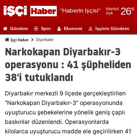
26
°
İstanbul
"Haberin İşçisi"
Açık
Adana
Gündem
Spor
Ekonomi
İşçinin Gündemi
Adıyaman
Diyarbakır
İşçi Haber
Afyonkarahi
Narkokapan Diyarbakır-3
Ağrı
operasyonu : 41 şüpheliden
Amasya
38'i tutuklandı
Ankara
Diyarbakır merkezli 9 ilçede gerçekleştirilen
Antalya
“Narkokapan Diyarbakır-3” operasyonunda
Artvin
uyuşturucu şebekelerine yönelik geniş çaplı
Aydın
baskınlar düzenlendi. Operasyonlarda
kilolarca uyuşturucu madde ele geçirilirken 41
Balıkesir