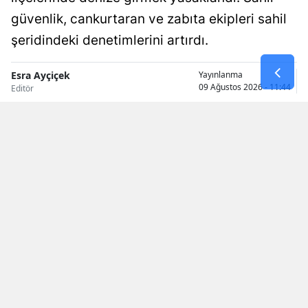
güvenlik, cankurtaran ve zabıta ekipleri sahil
Samsun
şeridindeki denetimlerini artırdı.
Siirt
Esra Ayçiçek
Yayınlanma
Sinop
09 Ağustos 2026 - 11:44
Editör
Sivas
Tekirdağ
Tokat
Trabzon
Tunceli
Şanlıurfa
Uşak
KAYNAK: İHA
Okunma Süresi: 1 dk
Van