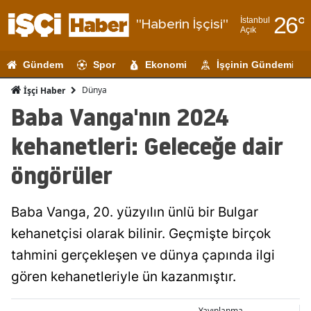
26
°
İstanbul
"Haberin İşçisi"
Açık
Adana
Gündem
Spor
Ekonomi
İşçinin Gündemi
Adıyaman
Dünya
İşçi Haber
Afyonkarahi
Baba Vanga'nın 2024
Ağrı
kehanetleri: Geleceğe dair
Amasya
öngörüler
Ankara
Baba Vanga, 20. yüzyılın ünlü bir Bulgar
Antalya
kehanetçisi olarak bilinir. Geçmişte birçok
Artvin
tahmini gerçekleşen ve dünya çapında ilgi
Aydın
gören kehanetleriyle ün kazanmıştır.
Balıkesir
Yayınlanma