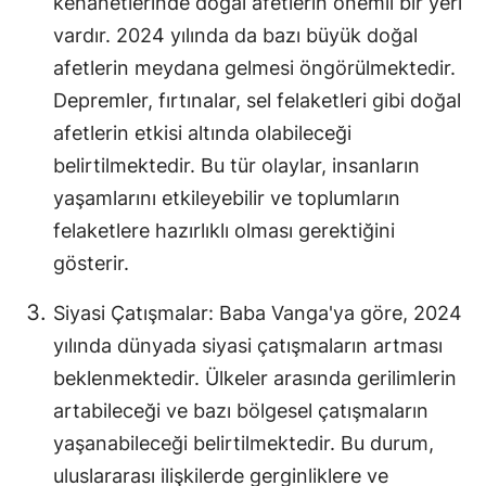
kehanetlerinde doğal afetlerin önemli bir yeri
Mersin
vardır. 2024 yılında da bazı büyük doğal
afetlerin meydana gelmesi öngörülmektedir.
İstanbul
Depremler, fırtınalar, sel felaketleri gibi doğal
İzmir
afetlerin etkisi altında olabileceği
Kars
belirtilmektedir. Bu tür olaylar, insanların
yaşamlarını etkileyebilir ve toplumların
Kastamonu
felaketlere hazırlıklı olması gerektiğini
Kayseri
gösterir.
Kırklareli
Siyasi Çatışmalar: Baba Vanga'ya göre, 2024
Kırşehir
yılında dünyada siyasi çatışmaların artması
beklenmektedir. Ülkeler arasında gerilimlerin
Kocaeli
artabileceği ve bazı bölgesel çatışmaların
Konya
yaşanabileceği belirtilmektedir. Bu durum,
uluslararası ilişkilerde gerginliklere ve
Kütahya