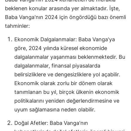
Edirne
beklenen konular arasında yer almaktadır. İşte,
Baba Vanga'nın 2024 için öngördüğü bazı önemli
Elazığ
tahminler:
Erzincan
Ekonomik Dalgalanmalar: Baba Vanga'ya
Erzurum
göre, 2024 yılında küresel ekonomide
Eskişehir
dalgalanmalar yaşanması beklenmektedir. Bu
dalgalanmalar, finansal piyasalarda
Gaziantep
belirsizliklere ve dengesizliklere yol açabilir.
Giresun
Ekonomik olarak zorlu bir dönem olarak
Gümüşhan
tanımlanan bu yıl, birçok ülkenin ekonomik
politikalarını yeniden değerlendirmesine ve
Hakkari
uyum sağlamasına neden olabilir.
Hatay
Doğal Afetler: Baba Vanga'nın
Isparta