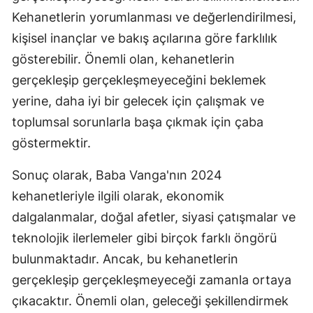
Kehanetlerin yorumlanması ve değerlendirilmesi,
Samsun
kişisel inançlar ve bakış açılarına göre farklılık
Siirt
gösterebilir. Önemli olan, kehanetlerin
gerçekleşip gerçekleşmeyeceğini beklemek
Sinop
yerine, daha iyi bir gelecek için çalışmak ve
Sivas
toplumsal sorunlarla başa çıkmak için çaba
Tekirdağ
göstermektir.
Tokat
Sonuç olarak, Baba Vanga'nın 2024
kehanetleriyle ilgili olarak, ekonomik
Trabzon
dalgalanmalar, doğal afetler, siyasi çatışmalar ve
Tunceli
teknolojik ilerlemeler gibi birçok farklı öngörü
Şanlıurfa
bulunmaktadır. Ancak, bu kehanetlerin
gerçekleşip gerçekleşmeyeceği zamanla ortaya
Uşak
çıkacaktır. Önemli olan, geleceği şekillendirmek
Van