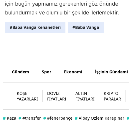
için bugün yapmamız gerekenleri göz önünde
Yozgat
bulundurmak ve olumlu bir şekilde ilerlemektir.
Zonguldak
#Baba Vanga kehanetleri
#Baba Vanga
Aksaray
Bayburt
Karaman
Kırıkkale
Gündem
Spor
Ekonomi
İşçinin Gündemi
Batman
KÖŞE
DÖVİZ
ALTIN
KRİPTO
Şırnak
YAZARLARI
FİYATLARI
FİYATLARI
PARALAR
Bartın
#
Kaza
#
#transfer
#
#fenerbahçe
#
Albay Özlem Karapınar
#
Ardahan
Iğdır