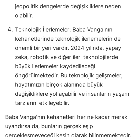
jeopolitik dengelerde değişikliklere neden
Malatya
olabilir.
Manisa
Teknolojik İlerlemeler: Baba Vanga'nın
Kahramanm
kehanetlerinde teknolojik ilerlemelerin de
Mardin
önemli bir yeri vardır. 2024 yılında, yapay
zeka, robotik ve diğer ileri teknolojilerde
Muğla
büyük ilerlemeler kaydedileceği
Muş
öngörülmektedir. Bu teknolojik gelişmeler,
hayatımızın birçok alanında büyük
Nevşehir
değişikliklere yol açabilir ve insanların yaşam
Niğde
tarzlarını etkileyebilir.
Ordu
Baba Vanga'nın kehanetleri her ne kadar merak
Rize
uyandırsa da, bunların gerçekleşip
Sakarya
gerçekleşmeyeceği kesin olarak bilinmemektedir.