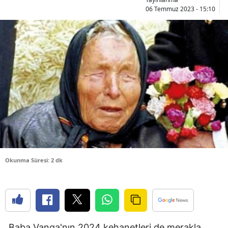
06 Temmuz 2023 - 15:10
Bilecik
Bingöl
Bitlis
Bolu
Burdur
Bursa
Çanakkale
Çankırı
Okunma Süresi: 2 dk
Çorum
Denizli
Diyarbakır
Baba Vanga'nın 2024 kehanetleri de merakla