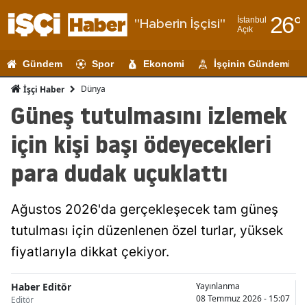
26
°
İstanbul
"Haberin İşçisi"
Açık
Adana
Gündem
Spor
Ekonomi
İşçinin Gündemi
Adıyaman
Dünya
İşçi Haber
Afyonkarahi
Güneş tutulmasını izlemek
Ağrı
için kişi başı ödeyecekleri
Amasya
para dudak uçuklattı
Ankara
Ağustos 2026'da gerçekleşecek tam güneş
Antalya
tutulması için düzenlenen özel turlar, yüksek
Artvin
fiyatlarıyla dikkat çekiyor.
Aydın
Haber Editör
Yayınlanma
Balıkesir
08 Temmuz 2026 - 15:07
Editör