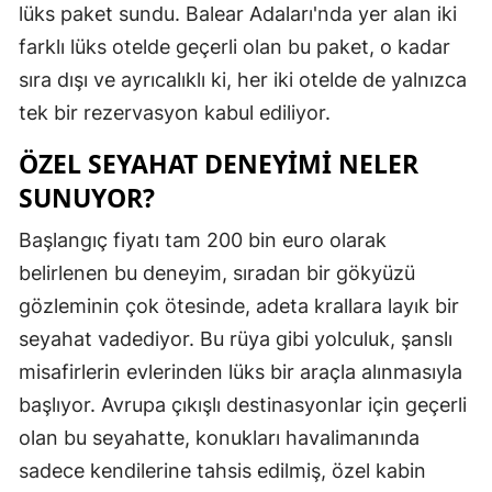
lüks paket sundu. Balear Adaları'nda yer alan iki
Mersin
farklı lüks otelde geçerli olan bu paket, o kadar
İstanbul
sıra dışı ve ayrıcalıklı ki, her iki otelde de yalnızca
tek bir rezervasyon kabul ediliyor.
İzmir
ÖZEL SEYAHAT DENEYIMI NELER
Kars
SUNUYOR?
Kastamonu
Başlangıç fiyatı tam 200 bin euro olarak
Kayseri
belirlenen bu deneyim, sıradan bir gökyüzü
Kırklareli
gözleminin çok ötesinde, adeta krallara layık bir
seyahat vadediyor. Bu rüya gibi yolculuk, şanslı
Kırşehir
misafirlerin evlerinden lüks bir araçla alınmasıyla
Kocaeli
başlıyor. Avrupa çıkışlı destinasyonlar için geçerli
Konya
olan bu seyahatte, konukları havalimanında
sadece kendilerine tahsis edilmiş, özel kabin
Kütahya