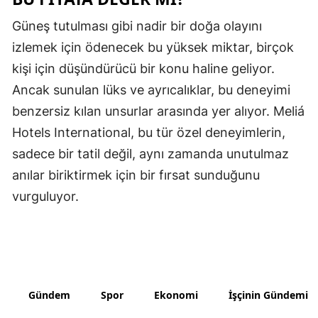
Güneş tutulması gibi nadir bir doğa olayını
Yozgat
izlemek için ödenecek bu yüksek miktar, birçok
Zonguldak
kişi için düşündürücü bir konu haline geliyor.
Aksaray
Ancak sunulan lüks ve ayrıcalıklar, bu deneyimi
benzersiz kılan unsurlar arasında yer alıyor. Meliá
Bayburt
Hotels International, bu tür özel deneyimlerin,
Karaman
sadece bir tatil değil, aynı zamanda unutulmaz
Kırıkkale
anılar biriktirmek için bir fırsat sunduğunu
vurguluyor.
Batman
Şırnak
Bartın
Ardahan
Gündem
Spor
Ekonomi
İşçinin Gündemi
Iğdır