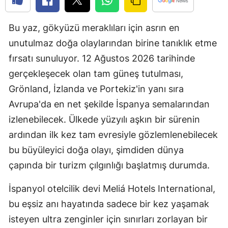
Edirne
Bu yaz, gökyüzü meraklıları için asrın en
Elazığ
unutulmaz doğa olaylarından birine tanıklık etme
Erzincan
fırsatı sunuluyor. 12 Ağustos 2026 tarihinde
gerçekleşecek olan tam güneş tutulması,
Erzurum
Grönland, İzlanda ve Portekiz'in yanı sıra
Eskişehir
Avrupa'da en net şekilde İspanya semalarından
Gaziantep
izlenebilecek. Ülkede yüzyılı aşkın bir sürenin
ardından ilk kez tam evresiyle gözlemlenebilecek
Giresun
bu büyüleyici doğa olayı, şimdiden dünya
Gümüşhan
çapında bir turizm çılgınlığı başlatmış durumda.
Hakkari
İspanyol otelcilik devi Meliá Hotels International,
Hatay
bu eşsiz anı hayatında sadece bir kez yaşamak
isteyen ultra zenginler için sınırları zorlayan bir
Isparta