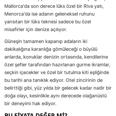
Mallorca'da son derece lüks özel bir Riva yatı,
Samsun
Menorca'da ise adanın geleneksel ruhunu
Siirt
yansıtan bir lüks teknesi sadece bu özel
misafirler için denize açılıyor.
Sinop
Sivas
Güneşin tamamen kapanıp adaların iki
dakikalığına karanlığa gömüleceği o büyülü
Tekirdağ
anlarda, konuklar denizin ortasında, kendilerine
Tokat
özel şefler tarafından hazırlanan gurme ikramlar,
seçkin içecekler ve özel bir tutulma kiti eşliğinde
Trabzon
bu tarihi ana tanıklık ediyor. Otel zincirinin de
Tunceli
belirttiği gibi, yüz yılda bir gelecek kadar nadir bir
Şanlıurfa
doğa olayı, kesinlikle aynı derecede olağanüstü
bir deneyimi hak ediyor.
Uşak
BU FIYATA DEĞER MI?
Van