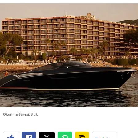
Bilecik
Bingöl
Bitlis
Bolu
Burdur
Bursa
Çanakkale
Çankırı
Çorum
Okunma Süresi: 3 dk
Denizli
Diyarbakır