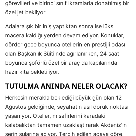
görevlileri ve birinci sınıf ikramlarla donatılmış bir
Malatya
özel jet bekliyor.
Manisa
Adalara şık bir iniş yaptıktan sonra ise lüks
Kahramanm
macera kaldığı yerden devam ediyor. Konuklar,
dörder gece boyunca otellerin en prestijli odası
Mardin
olan Başkanlık Süiti'nde ağırlanırken, 24 saat
Muğla
boyunca şoförlü özel bir araç da kapılarında
hazır kıta bekletiliyor.
Muş
TUTULMA ANINDA NELER OLACAK?
Nevşehir
Niğde
Herkesin merakla beklediği büyük gün olan 12
Ağustos geldiğinde, seyahatin asıl doruk noktası
Ordu
yaşanıyor. Oteller, misafirlerini karadaki
Rize
kalabalıktan tamamen uzaklaştırarak Akdeniz'in
serin sularına açıyor. Tercih edilen adaya göre,
Sakarya