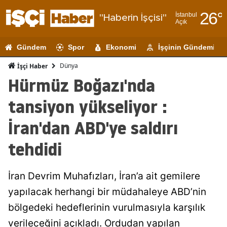
26
°
İstanbul
"Haberin İşçisi"
Açık
Adana
Gündem
Spor
Ekonomi
İşçinin Gündemi
Adıyaman
Dünya
İşçi Haber
Afyonkarahi
Hürmüz Boğazı'nda
Ağrı
tansiyon yükseliyor :
Amasya
İran'dan ABD'ye saldırı
Ankara
tehdidi
Antalya
İran Devrim Muhafızları, İran’a ait gemilere
Artvin
yapılacak herhangi bir müdahaleye ABD’nin
Aydın
bölgedeki hedeflerinin vurulmasıyla karşılık
Balıkesir
verileceğini açıkladı. Ordudan yapılan