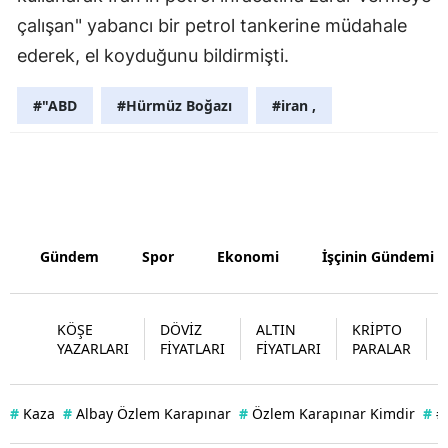
çalışan" yabancı bir petrol tankerine müdahale
Yozgat
ederek, el koyduğunu bildirmişti.
Zonguldak
#"ABD
#Hürmüz Boğazı
#iran ,
Aksaray
Bayburt
Karaman
Kırıkkale
Gündem
Spor
Ekonomi
İşçinin Gündemi
Batman
Şırnak
KÖŞE
DÖVİZ
ALTIN
KRİPTO
YAZARLARI
FİYATLARI
FİYATLARI
PARALAR
Bartın
Ardahan
#
Kaza
#
Albay Özlem Karapınar
#
Özlem Karapınar Kimdir
#
#
Iğdır