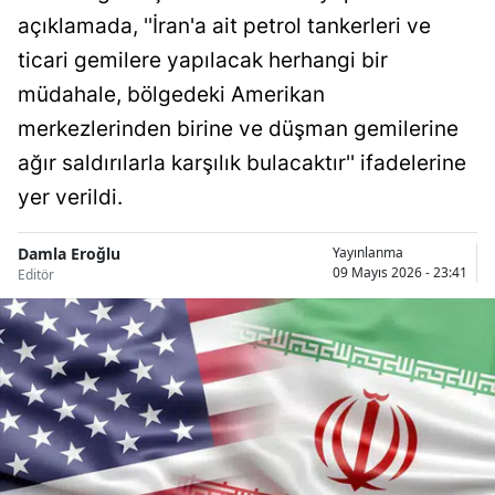
açıklamada, ''İran'a ait petrol tankerleri ve
Bilecik
ticari gemilere yapılacak herhangi bir
Bingöl
müdahale, bölgedeki Amerikan
Bitlis
merkezlerinden birine ve düşman gemilerine
Bolu
ağır saldırılarla karşılık bulacaktır'' ifadelerine
yer verildi.
Burdur
Bursa
Damla Eroğlu
Yayınlanma
09 Mayıs 2026 - 23:41
Editör
Çanakkale
Çankırı
Çorum
Denizli
Diyarbakır