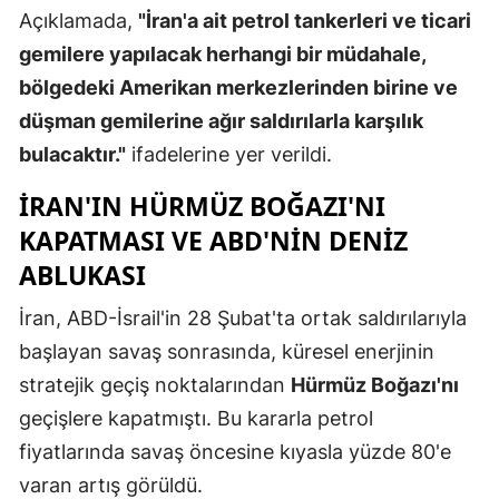
Açıklamada,
"İran'a ait petrol tankerleri ve ticari
Mersin
gemilere yapılacak herhangi bir müdahale,
İstanbul
bölgedeki Amerikan merkezlerinden birine ve
düşman gemilerine ağır saldırılarla karşılık
İzmir
bulacaktır."
ifadelerine yer verildi.
Kars
İRAN'IN HÜRMÜZ BOĞAZI'NI
Kastamonu
KAPATMASI VE ABD'NIN DENIZ
Kayseri
ABLUKASI
Kırklareli
İran, ABD-İsrail'in 28 Şubat'ta ortak saldırılarıyla
başlayan savaş sonrasında, küresel enerjinin
Kırşehir
stratejik geçiş noktalarından
Hürmüz Boğazı'nı
Kocaeli
geçişlere kapatmıştı. Bu kararla petrol
Konya
fiyatlarında savaş öncesine kıyasla yüzde 80'e
varan artış görüldü.
Kütahya