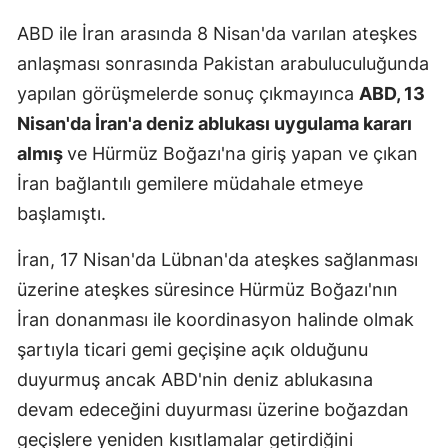
Malatya
ABD ile İran arasında 8 Nisan'da varılan ateşkes
anlaşması sonrasında Pakistan arabuluculuğunda
Manisa
yapılan görüşmelerde sonuç çıkmayınca
ABD, 13
Kahramanm
Nisan'da İran'a deniz ablukası uygulama kararı
almış
ve Hürmüz Boğazı'na giriş yapan ve çıkan
Mardin
İran bağlantılı gemilere müdahale etmeye
Muğla
başlamıştı.
Muş
İran, 17 Nisan'da Lübnan'da ateşkes sağlanması
Nevşehir
üzerine ateşkes süresince Hürmüz Boğazı'nın
Niğde
İran donanması ile koordinasyon halinde olmak
şartıyla ticari gemi geçişine açık olduğunu
Ordu
duyurmuş ancak ABD'nin deniz ablukasına
Rize
devam edeceğini duyurması üzerine boğazdan
geçişlere yeniden kısıtlamalar getirdiğini
Sakarya