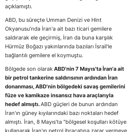
açıklamıştı.
Samsun
ABD, bu süreçte Umman Denizi ve Hint
Siirt
Okyanusu'nda İran'a ait bazı ticari gemilere
Sinop
saldırarak ele geçirmiş, İran da buna karşılık
Hürmüz Boğazı yakınlarında bazıları İsrail'le
Sivas
bağlantılı gemilere el koymuştu.
Tekirdağ
Bölgede son olarak
ABD'nin 7 Mayıs'ta İran'a ait
Tokat
bir petrol tankerine saldırısının ardından İran
Trabzon
donanması, ABD'nin bölgedeki savaş gemilerini
Tunceli
füze ve kamikaze insansız hava araçlarıyla
hedef almıştı.
ABD güçleri de bunun ardından
Şanlıurfa
İran'ın güney kıyılarındaki bazı noktaları hedef
Uşak
almıştı. İran, 8 Mayıs'ta "bölgesel koşulları kötüye
kullanarak İran'ın petrol ihracatına zarar vermeye
Van