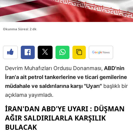
Edirne
Elazığ
Okunma Süresi: 2 dk
Erzincan
Erzurum
Eskişehir
Devrim Muhafızları Ordusu Donanması,
ABD'nin
Gaziantep
İran'a ait petrol tankerlerine ve ticari gemilerine
Giresun
müdahale ve saldırılarına karşı "Uyarı"
başlıklı bir
Gümüşhan
açıklama yayımladı.
Hakkari
İRAN'DAN ABD'YE UYARI : DÜŞMAN
AĞIR SALDIRILARLA KARŞILIK
Hatay
BULACAK
Isparta