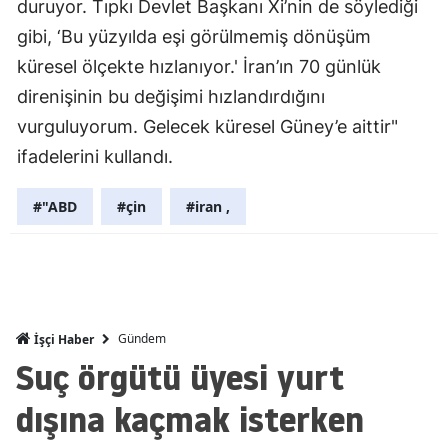
duruyor. Tıpkı Devlet Başkanı Xi’nin de söylediği
Mersin
gibi, ‘Bu yüzyılda eşi görülmemiş dönüşüm
küresel ölçekte hızlanıyor.' İran’ın 70 günlük
İstanbul
direnişinin bu değişimi hızlandırdığını
İzmir
vurguluyorum. Gelecek küresel Güney’e aittir"
Kars
ifadelerini kullandı.
Kastamonu
#"ABD
#çin
#iran ,
Kayseri
Kırklareli
Kırşehir
Gündem
İşçi Haber
Kocaeli
Suç örgütü üyesi yurt
Konya
dışına kaçmak isterken
Kütahya