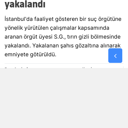
yakalandı
Malatya
İstanbul'da faaliyet gösteren bir suç örgütüne
Manisa
yönelik yürütülen çalışmalar kapsamında
Kahramanm
aranan örgüt üyesi S.G., tırın gizli bölmesinde
Mardin
yakalandı. Yakalanan şahıs gözaltına alınarak
emniyete götürüldü.
Muğla
Muş
Esra Ayçiçek
Yayınlanma
09 Ağustos 2026 - 16:34
Editör
Nevşehir
Niğde
Ordu
Rize
Sakarya