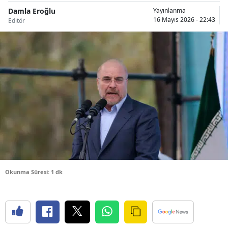
Damla Eroğlu
Bilecik
Yayınlanma
16 Mayıs 2026 - 22:43
Editör
Bingöl
Bitlis
Bolu
Burdur
Bursa
Çanakkale
Çankırı
Okunma Süresi: 1 dk
Çorum
Denizli
Diyarbakır