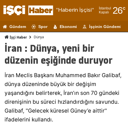
26
°
İstanbul
"Haberin İşçisi"
Kapalı
Adana
Gündem
Spor
Ekonomi
İşçinin Gündemi
Adıyaman
Dünya
İşçi Haber
Afyonkarahi
İran : Dünya, yeni bir
Ağrı
düzenin eşiğinde duruyor
Amasya
İran Meclis Başkanı Muhammed Bakır Galibaf,
Ankara
dünya düzeninde büyük bir değişim
Antalya
yaşandığını belirterek, İran’ın son 70 gündeki
Artvin
direnişinin bu süreci hızlandırdığını savundu.
Galibaf, ''Gelecek küresel Güney’e aittir''
Aydın
ifadelerini kullandı.
Balıkesir