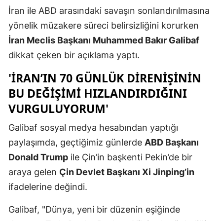
İran ile ABD arasındaki savaşın sonlandırılmasına
Edirne
yönelik müzakere süreci belirsizliğini korurken
Elazığ
İran Meclis Başkanı Muhammed Bakır Galibaf
Erzincan
dikkat çeken bir açıklama yaptı.
Erzurum
'İRAN’IN 70 GÜNLÜK DIRENIŞININ
BU DEĞIŞIMI HIZLANDIRDIĞINI
Eskişehir
VURGULUYORUM'
Gaziantep
Galibaf sosyal medya hesabından yaptığı
Giresun
paylaşımda, geçtiğimiz günlerde
ABD Başkanı
Gümüşhan
Donald Trump
ile Çin’in başkenti Pekin’de bir
araya gelen
Çin Devlet Başkanı Xi Jinping’in
Hakkari
ifadelerine değindi.
Hatay
Galibaf, "Dünya, yeni bir düzenin eşiğinde
Isparta