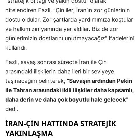
"stratejik ortağı ve yakın dostu" olarak
Mersin
nitelendiren Fazli, "Çinliler, İran’ın zor günlerinin
dostu oldular. Zor şartlarda yardımımıza koştular
İstanbul
ve halkımızın yanında yer aldılar. Biz de zor
İzmir
günlerimizin dostlarını unutmayacağız" ifadelerini
Kars
kullandı.
Kastamonu
Fazli, savaş sonrası süreçte İran ile Çin
arasındaki ilişkilerin daha ileri bir seviyeye
Kayseri
taşınacağını belirterek,
"Savaşın ardından Pekin
Kırklareli
ile Tahran arasındaki ikili ilişkiler daha kapsamlı,
Kırşehir
daha derin ve daha çok boyutlu hale gelecek"
dedi.
Kocaeli
İRAN-ÇIN HATTINDA STRATEJIK
Konya
YAKINLAŞMA
Kütahya