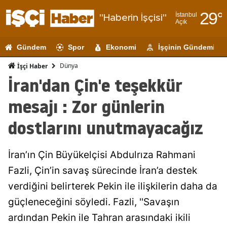
29
°
İstanbul
"Haberin İşçisi"
Açık
Adana
Gündem
Spor
Ekonomi
İşçinin Gündemi
Adıyaman
Dünya
İşçi Haber
Afyonkarahi
İran'dan Çin'e teşekkür
Ağrı
mesajı : Zor günlerin
Amasya
dostlarını unutmayacağız
Ankara
İran’ın Çin Büyükelçisi Abdulrıza Rahmani
Antalya
Fazli, Çin’in savaş sürecinde İran’a destek
Artvin
verdiğini belirterek Pekin ile ilişkilerin daha da
Aydın
güçleneceğini söyledi. Fazli, ''Savaşın
ardından Pekin ile Tahran arasındaki ikili
Balıkesir