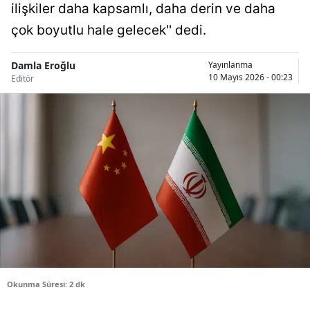
ilişkiler daha kapsamlı, daha derin ve daha
Bilecik
çok boyutlu hale gelecek'' dedi.
Bingöl
Damla Eroğlu
Yayınlanma
Bitlis
10 Mayıs 2026 - 00:23
Editör
Bolu
Burdur
Bursa
Çanakkale
Çankırı
Çorum
Denizli
Okunma Süresi: 2 dk
Diyarbakır