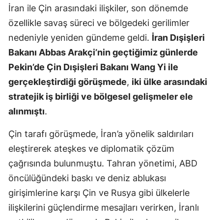
İran ile Çin arasındaki ilişkiler, son dönemde
Malatya
özellikle savaş süreci ve bölgedeki gerilimler
Manisa
nedeniyle yeniden gündeme geldi.
İran Dışişleri
Bakanı Abbas Arakçi’nin geçtiğimiz günlerde
Kahramanm
Pekin’de Çin Dışişleri Bakanı Wang Yi ile
Mardin
gerçekleştirdiği görüşmede
,
iki ülke arasındaki
Muğla
stratejik iş birliği ve bölgesel gelişmeler ele
alınmıştı
.
Muş
Çin tarafı görüşmede, İran’a yönelik saldırıları
Nevşehir
eleştirerek ateşkes ve diplomatik çözüm
Niğde
çağrısında bulunmuştu. Tahran yönetimi, ABD
Ordu
öncülüğündeki baskı ve deniz ablukası
girişimlerine karşı Çin ve Rusya gibi ülkelerle
Rize
ilişkilerini güçlendirme mesajları verirken, İranlı
Sakarya