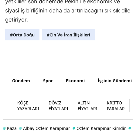
yetkililer son dönemde Pekin ile ekonomik ve
siyasi iş birliğinin daha da artırılacağını sık sık dile
Samsun
getiriyor.
Siirt
#Orta Doğu
#Çin Ve İran İlişkileri
Sinop
Sivas
Tekirdağ
Tokat
Gündem
Spor
Ekonomi
İşçinin Gündemi
Trabzon
Tunceli
KÖŞE
DÖVİZ
ALTIN
KRİPTO
YAZARLARI
FİYATLARI
FİYATLARI
PARALAR
Şanlıurfa
Uşak
#
Kaza
#
Albay Özlem Karapınar
#
Özlem Karapınar Kimdir
#
#
Van