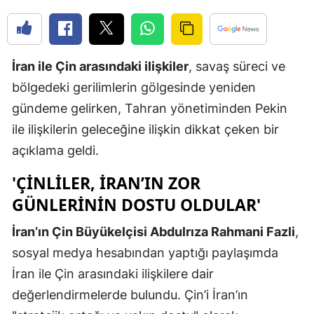
Edirne
Elazığ
İran ile Çin arasındaki ilişkiler
, savaş süreci ve
Erzincan
bölgedeki gerilimlerin gölgesinde yeniden
Erzurum
gündeme gelirken, Tahran yönetiminden Pekin
ile ilişkilerin geleceğine ilişkin dikkat çeken bir
Eskişehir
açıklama geldi.
Gaziantep
'ÇINLILER, İRAN’IN ZOR
Giresun
GÜNLERININ DOSTU OLDULAR'
Gümüşhan
İran’ın Çin Büyükelçisi Abdulrıza Rahmani Fazli
,
Hakkari
sosyal medya hesabından yaptığı paylaşımda
İran ile Çin arasındaki ilişkilere dair
Hatay
değerlendirmelerde bulundu. Çin’i İran’ın
Isparta