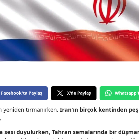
Edirne
Elazığ
Erzincan
Erzurum
Eskişehir
Gaziantep
Giresun
Facebook'ta Paylaş
X'de Paylaş
Whatsapp'
Gümüşhane
lim yeniden tırmanırken,
İran’ın birçok kentinden peş
Hakkari
.
Hatay
a sesi duyulurken, Tahran semalarında bir düşma
Isparta