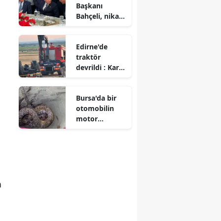
Başkanı
çökertildi
Bahçeli, nikah
,
şahidi oldu
Edirne'de
traktör
devrildi : Karı
koca hayatını
kaybetti
Bursa'da bir
otomobilin
motor
bölümüne
yılan girdi
n