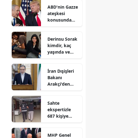
dünyasının iş
ABD'nin Gazze
birliği uzak
ateşkesi
değil, yakındır
konusunda
İsrail'e baskı
yaptığı iddiası
Derinsu Sorak
kimdir, kaç
yaşında ve
hangi
filmlerde
İran Dışişleri
oynadı?
Bakanı
Arakçi'den
Müslümanlara
'birlik' çağrısı
Sahte
ekspertizle
687 kişiye
vatandaşlık
kazandıran
MHP Genel
suç örgütü