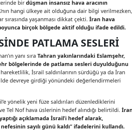
zerinde bir
düşman insansız hava aracının
Malatya
’nın hangi ülkeye ait olduğuna dair bilgi verilmezken
lar sırasında yaşanması dikkat çekti.
İran hava
Manisa
yunca birçok bölgede aktif olduğu ifade edildi.
Kahramanmaraş
SINDE PATLAMA SESLERI
Mardin
han’ın yanı sıra
Tahran yakınlarındaki Eslamşehr,
Muğla
ehr bölgelerinde de patlama sesleri duyulduğunu
Muş
areketlilik, İsrail saldırılarının sürdüğü ya da İran
lde devreye girdiği yönündeki değerlendirmeleri
Nevşehir
Niğde
ail’e yönelik yeni füze saldırıları düzenlediklerini
Ordu
 Tel Nof hava üslerinin hedef alındığı belirtildi.
İra
aptığı açıklamada İsrail’i hedef alarak,
Rize
 nefesinin sayılı günü kaldı” ifadelerini kullandı.
Sakarya