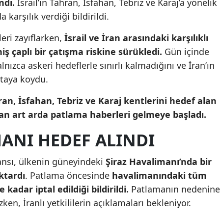
ndı.
İsrail’in Tahran, İsfahan, Tebriz ve Karaj’a yönelik
Mersin
a karşılık verdiği bildirildi.
İstanbul
eri zayıflarken,
İsrail ve İran arasındaki karşılıklı
iş çaplı bir çatışma riskine sürükledi.
Gün içinde
İzmir
alnızca askeri hedeflerle sınırlı kalmadığını ve İran’ın
Kars
ortaya koydu.
Kastamonu
an, İsfahan, Tebriz ve Karaj kentlerini hedef alan
’dan art arda patlama haberleri gelmeye başladı.
Kayseri
ANI HEDEF ALINDI
Kırklareli
Kırşehir
ansı, ülkenin güneyindeki
Şiraz Havalimanı’nda bir
ktardı
. Patlama öncesinde
havalimanındaki tüm
Kocaeli
 kadar iptal edildiği bildirildi.
Patlamanın nedenine
Konya
ken, İranlı yetkililerin açıklamaları bekleniyor.
Kütahya