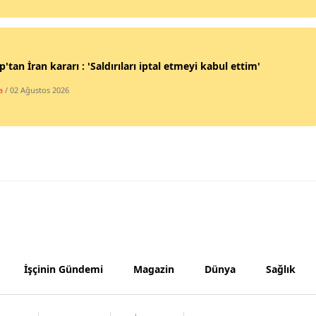
Yozgat
Zonguldak
'tan İran kararı : 'Saldırıları iptal etmeyi kabul ettim'
Aksaray
a
/ 02 Ağustos 2026
Bayburt
Karaman
Kırıkkale
Batman
Şırnak
Bartın
İşçinin Gündemi
Magazin
Dünya
Sağlık
Ardahan
Iğdır