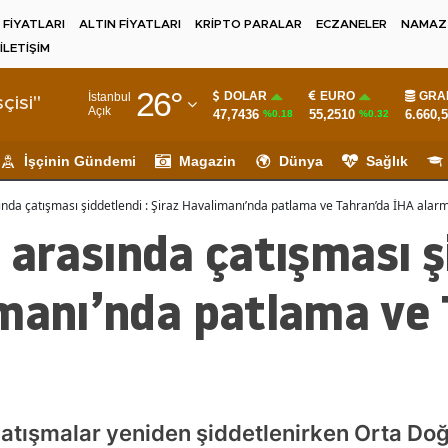
 FİYATLARI
ALTIN FİYATLARI
KRİPTO PARALAR
ECZANELER
NAMAZ 
İLETİŞİM
Adana
26
°
DOLAR
EURO
GRA
İstanbul
Adıyaman
çisi"
Açık
47,7436
55,2510
6.660,
%0.18
%0.32
Afyonkarahisar
İşçinin Gündemi
Magazin
Dünya
Sağlık
Ağrı
asında çatışması şiddetlendi : Şiraz Havalimanı’nda patlama ve Tahran’da İHA alarm
Amasya
an arasında çatışması ş
Ankara
imanı’nda patlama ve
Antalya
Artvin
Aydın
Balıkesir
i çatışmalar yeniden şiddetlenirken Orta Do