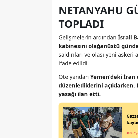
NETANYAHU GÜ
TOPLADI
Gelişmelerin ardından
İsrail
kabinesini olağanüstü gündem
saldırıları ve olası yeni askeri
ifade edildi.
Öte yandan
Yemen’deki İran de
düzenlediklerini açıklarken, 
yasağı ilan etti.
Gazze
kaybe
#Düny