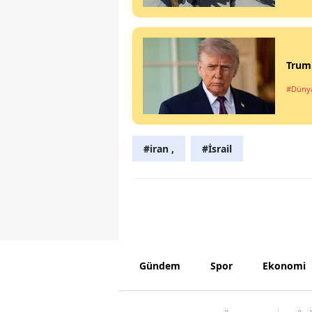
Trump
#Düny
#iran ,
#İsrail
Gündem
Spor
Ekonomi