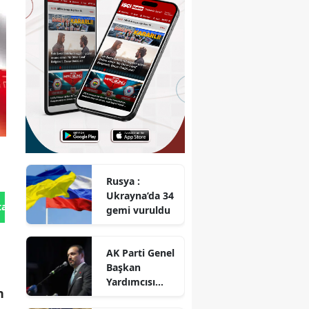
Rusya :
Ukrayna’da 34
tan Gönder
gemi vuruldu
AK Parti Genel
Başkan
Yardımcısı
n
Zorlu : Türk