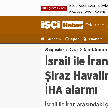
KÖŞE YAZARLARI
DÖVİZ
08 Ağustos 2026
HAVA DURUMU
KÜNYE
"Haberin İş
Gündem
Spor
Ekonomi
Dünya
İsrail ile İran ar
İşçi Haber
İsrail ile İr
Şiraz Haval
İHA alarmı
İsrail ile İran arasındak