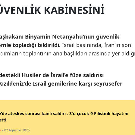
VENLIK KABINESINI
Samsun
Siirt
Sinop
 Başbakanı Binyamin Netanyahu’nun güvenlik
le topladığı bildirildi.
İsrail basınında, İran’ın son
Sivas
 adımların toplantının ana başlıkları arasında yer aldığ
Tekirdağ
Tokat
stekli Husiler de İsrail’e füze saldırısı
Kızıldeniz’de İsrail gemilerine karşı seyrüsefer
Trabzon
Tunceli
Şanlıurfa
'de ateşkes sonrası kanlı saldırı : 3'ü çocuk 9 Filistinli hayatını
tti
Uşak
a
/ 02 Ağustos 2026
Van