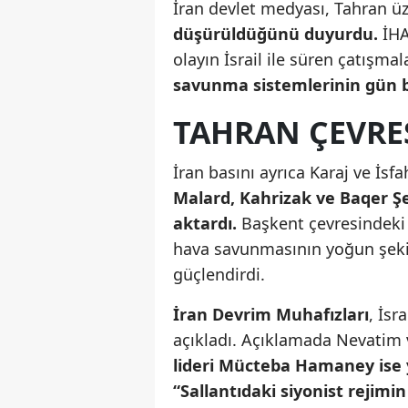
İran devlet medyası, Tahran ü
düşürüldüğünü duyurdu.
İHA
olayın İsrail ile süren çatışma
savunma sistemlerinin gün bo
TAHRAN ÇEVRE
İran basını ayrıca Karaj ve İsfa
Malard, Kahrizak ve Baqer Ş
aktardı.
Başkent çevresindeki h
hava savunmasının yoğun şeki
güçlendirdi.
İran Devrim Muhafızları
, İsr
açıkladı. Açıklamada Nevatim ve
lideri Mücteba Hamaney ise y
“Sallantıdaki siyonist rejimin