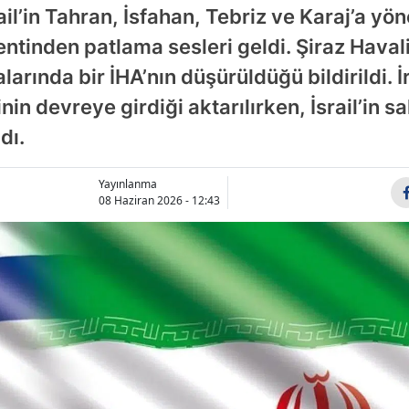
ail’in Tahran, İsfahan, Tebriz ve Karaj’a yöne
Bilecik
kentinden patlama sesleri geldi. Şiraz Hava
Bingöl
rında bir İHA’nın düşürüldüğü bildirildi. İr
Bitlis
 devreye girdiği aktarılırken, İsrail’in sald
Bolu
dı.
Burdur
Yayınlanma
08 Haziran 2026 - 12:43
Bursa
Çanakkale
Çankırı
Çorum
Denizli
Diyarbakır