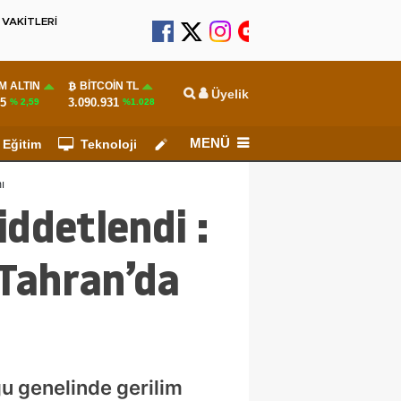
VAKİTLERİ
M ALTIN
BITCOIN TL
Üyelik
55
3.090.931
% 2,59
%1.028
MENÜ
Eğitim
Teknoloji
Köşe Yazarları
ı
iddetlendi :
 Tahran’da
ğu genelinde gerilim