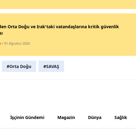
Yozgat
Zonguldak
en Orta Doğu ve Irak'taki vatandaşlarına kritik güvenlik
sı
Aksaray
a
/ 01 Ağustos 2026
Bayburt
Karaman
#Orta Doğu
#SAVAŞ
Kırıkkale
Batman
Şırnak
Bartın
İşçinin Gündemi
Magazin
Dünya
Sağlık
Ardahan
Iğdır