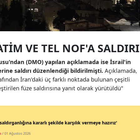
Samsun
Siirt
Sinop
TIM VE TEL NOF'A SALDIRI
Sivas
su'ndan (DMO) yapılan açıklamada ise İsrail'in
Tekirdağ
ine saldırı düzenlendiği bildirilmişti.
Açıklamada,
Tokat
fından İran'daki üç farklı noktada bulunan çeşitli
Trabzon
ştirilen füze saldırısına yanıt olarak yürütüldü"
Tunceli
Şanlıurfa
saldırganlığına kararlı şekilde karşılık vermeye hazırız'
Uşak
a
/ 01 Ağustos 2026
Van