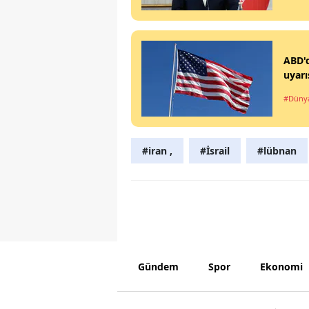
ABD'd
uyarı
#Düny
#iran ,
#İsrail
#lübnan
Gündem
Spor
Ekonomi