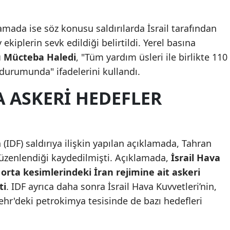
Mersin
lamada ise söz konusu saldırılarda İsrail tarafından
İstanbul
ekiplerin sevk edildiği belirtildi. Yerel basına
sü Mücteba Haledi
, "Tüm yardım üsleri ile birlikte 110
İzmir
urumunda" ifadelerini kullandı.
Kars
DA ASKERI HEDEFLER
Kastamonu
Kayseri
Kırklareli
(IDF) saldırıya ilişkin yapılan açıklamada, Tahran
 düzenlendiği kaydedilmişti. Açıklamada,
İsrail Hava
Kırşehir
e orta kesimlerindeki İran rejimine ait askeri
Kocaeli
ti
. IDF ayrıca daha sonra İsrail Hava Kuvvetleri’nin,
hr'deki petrokimya tesisinde de bazı hedefleri
Konya
Kütahya