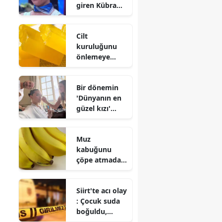
giren Kübra
çıkarma
Satılmış
kararları
kimdir ve evli
Cilt
mi?
kuruluğunu
önlemeye
yardımcı olan
sabunlar :
Bir dönemin
Doğru ürün
'Dünyanın en
seçimi büyük
güzel kızı'
fark yaratıyor
evlendi!
Gelinliği olay
Muz
oldu
kabuğunu
çöpe atmadan
önce bir kez
daha düşünün
Siirt'te acı olay
: İşte
: Çocuk suda
değerlendirebi
boğuldu,
leceğiniz 6
babası