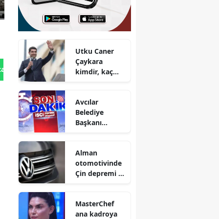
Utku Caner
Çaykara
tan Gönder
kimdir, kaç
yaşında, nereli
ve evli mi?
Avcılar
Belediye
Başkanı
Çaykara
hakkında
Alman
tahliye kararı
otomotivinde
verildi
Çin depremi :
Dev
markalardan
MasterChef
tarihi küçülme
ana kadroya
ve işten