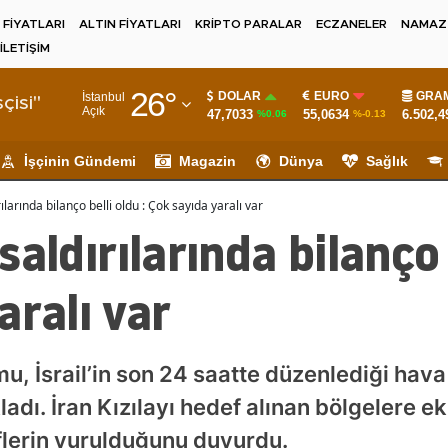
 FİYATLARI
ALTIN FİYATLARI
KRİPTO PARALAR
ECZANELER
NAMAZ 
İLETİŞİM
Adana
26
°
DOLAR
EURO
GRAM
İstanbul
Adıyaman
çisi"
Açık
47,7033
55,0634
6.502,4
%0.06
%-0.13
Afyonkarahisar
İşçinin Gündemi
Magazin
Dünya
Sağlık
Ağrı
ırılarında bilanço belli oldu : Çok sayıda yaralı var
Amasya
 saldırılarında bilanço 
Ankara
aralı var
Antalya
Artvin
mu, İsrail’in son 24 saatte düzenlediği hava
Aydın
ladı. İran Kızılayı hedef alınan bölgelere e
Balıkesir
eflerin vurulduğunu duyurdu.