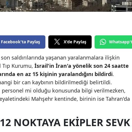
Edirne
Elazığ
Erzincan
Facebook'ta Paylaş
X'de Paylaş
Whatsapp'
Erzurum
Eskişehir
ik son saldırılarında yaşanan yaralanmalara ilişkin
il Tıp Kurumu,
İsrail'in İran'a yönelik son 24 saatte
Gaziantep
arında en az 15 kişinin yaralandığını bildirdi
.
Giresun
gi bir can kaybının bildirilmediği belirtildi.
eri personel mi olduğu konusunda bilgi verilmezken,
Gümüşhane
eyaletindeki Mahşehr kentinde, birinin ise Tahran'da
Hakkari
Hatay
 12 NOKTAYA EKIPLER SEVK
Isparta