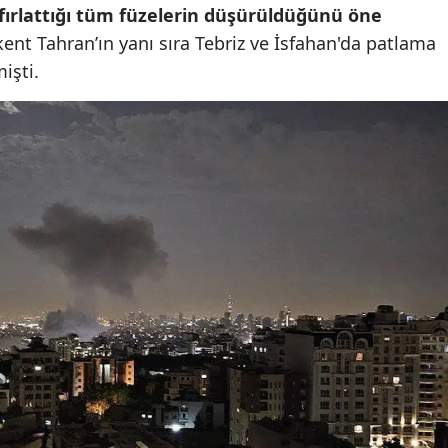
e fırlattığı tüm füzelerin düşürüldüğünü öne
Malatya
şkent Tahran’ın yanı sıra Tebriz ve İsfahan'da patlama
işti.
Manisa
Kahramanmaraş
Mardin
Muğla
Muş
Nevşehir
Niğde
Ordu
Rize
Sakarya