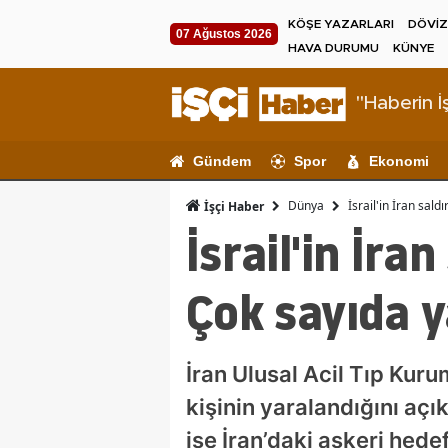
KÖŞE YAZARLARI
DÖVİZ
07 Ağustos 2026
HAVA DURUMU
KÜNYE
"Haberin İş
Gündem
Spor
Ekonomi
Dünya
İsrail'in İran sald
İşçi Haber
İsrail'in İran
Çok sayıda y
İran Ulusal Acil Tıp Kuru
kişinin yaralandığını açık
ise İran’daki askeri hed