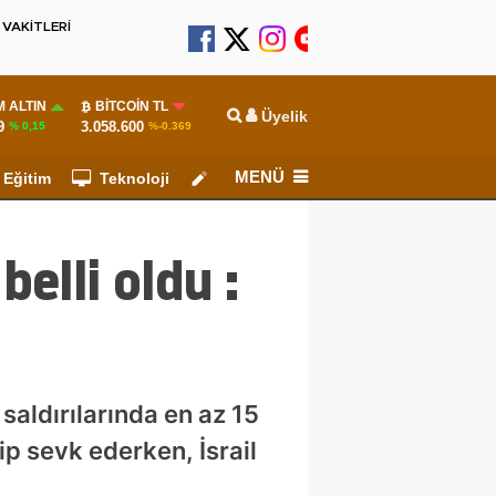
VAKİTLERİ
 ALTIN
BITCOIN TL
Üyelik
9
3.058.600
% 0,15
%-0.369
MENÜ
Eğitim
Teknoloji
Köşe Yazarları
belli oldu :
 saldırılarında en az 15
kip sevk ederken, İsrail