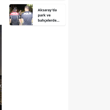
pratik yöntem
akıntıya
Aksaray'da
kapıldı
park ve
bahçelerde
sıkı denetim