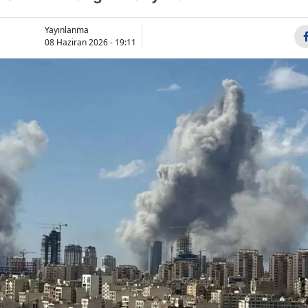
Bilecik
Yayınlanma
Bingöl
08 Haziran 2026 - 19:11
Bitlis
Bolu
Burdur
Bursa
Çanakkale
Çankırı
Çorum
Denizli
Diyarbakır