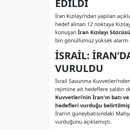
EDILDI
İran Kızılayı’ndan yapılan açık
hedef alınan 12 noktaya Kızılay 
konuşan
İran Kızılayı Sözcü
bin gönüllümüz yüksek alarm d
İSRAIL: İRAN’
VURULDU
İsrail Savunma Kuvvetleri'nden 
rejimine ait hedeflere saldırı
Kuvvetleri’nin İran'ın batı v
hedefleri vurduğu belirtilmiş
İran’ın güneybatısındaki Mahşe
vurduğunu açıklamıştı.