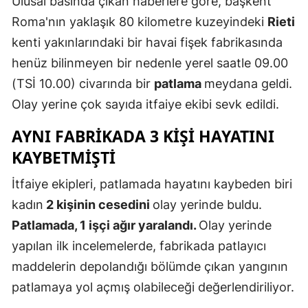
Ulusal basında çıkan haberlere göre, başkent
Edirne
Roma'nın yaklaşık 80 kilometre kuzeyindeki
Rieti
kenti yakınlarındaki bir havai fişek fabrikasında
Elazığ
henüz bilinmeyen bir nedenle yerel saatle 09.00
Erzincan
(TSİ 10.00) civarında bir
patlama
meydana geldi.
Erzurum
Olay yerine çok sayıda itfaiye ekibi sevk edildi.
Eskişehir
AYNI FABRIKADA 3 KIŞI HAYATINI
KAYBETMIŞTI
Gaziantep
İtfaiye ekipleri, patlamada hayatını kaybeden biri
Giresun
kadın
2 kişinin cesedini
olay yerinde buldu.
Gümüşhan
Patlamada, 1 işçi ağır yaralandı.
Olay yerinde
Hakkari
yapılan ilk incelemelerde, fabrikada patlayıcı
maddelerin depolandığı bölümde çıkan yangının
Hatay
patlamaya yol açmış olabileceği değerlendiriliyor.
Isparta