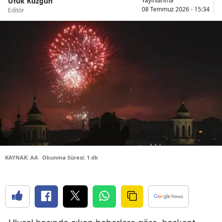
Ufuk Kuzgun
Yayınlanma
08 Temmuz 2026 - 15:34
Editör
Bilecik
Bingöl
Bitlis
Bolu
Burdur
Bursa
Çanakkale
Çankırı
KAYNAK: AA
Okunma Süresi: 1 dk
Çorum
Denizli
Diyarbakır