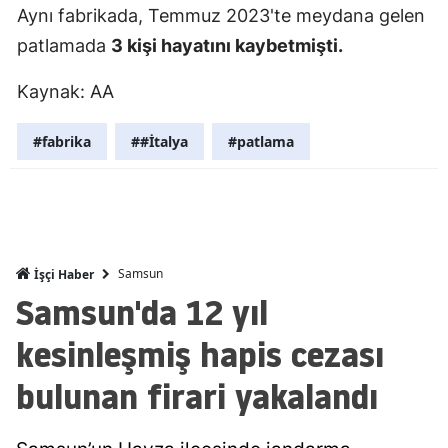
Aynı fabrikada, Temmuz 2023'te meydana gelen
Mersin
patlamada
3 kişi hayatını kaybetmişti.
İstanbul
Kaynak: AA
İzmir
#fabrika
##İtalya
#patlama
Kars
Kastamonu
Kayseri
Kırklareli
Samsun
İşçi Haber
Samsun'da 12 yıl
Kırşehir
kesinleşmiş hapis cezası
Kocaeli
bulunan firari yakalandı
Konya
Kütahya