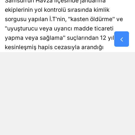
Samsun’un Havza ilçesinde jandarma
ekiplerinin yol kontrolü sırasında kimlik
Malatya
sorgusu yapılan İ.T’nin, ''kasten öldürme'' ve
Manisa
''uyuşturucu veya uyarıcı madde ticareti
Kahramanm
yapma veya sağlama'' suçlarından 12 yıl
Mardin
kesinleşmiş hapis cezasıyla arandığı
belirlendi. Firari hükümlü, işlemlerinin
Muğla
ardından cezaevine gönderildi.
Muş
Damla Eroğlu
Yayınlanma
Nevşehir
09 Ağustos 2026 - 00:58
Editör
Niğde
Ordu
Rize
Sakarya