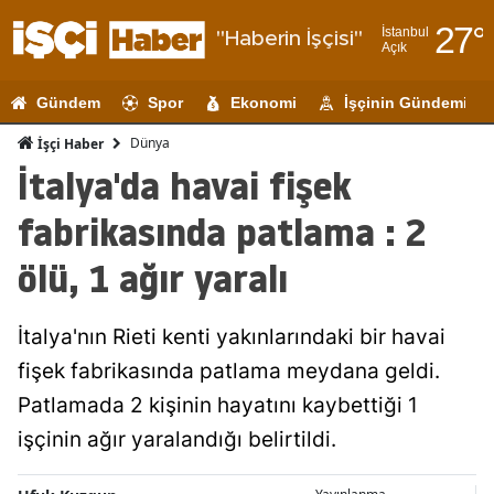
27
°
İstanbul
"Haberin İşçisi"
Açık
Adana
Gündem
Spor
Ekonomi
İşçinin Gündemi
Adıyaman
Dünya
İşçi Haber
Afyonkarahi
İtalya'da havai fişek
Ağrı
fabrikasında patlama : 2
Amasya
ölü, 1 ağır yaralı
Ankara
İtalya'nın Rieti kenti yakınlarındaki bir havai
Antalya
fişek fabrikasında patlama meydana geldi.
Artvin
Patlamada 2 kişinin hayatını kaybettiği 1
Aydın
işçinin ağır yaralandığı belirtildi.
Balıkesir