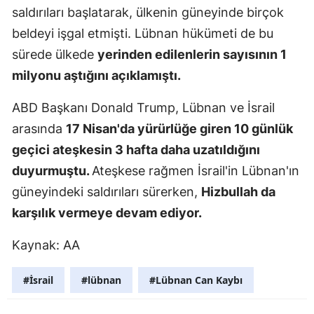
saldırıları başlatarak, ülkenin güneyinde birçok
Mersin
beldeyi işgal etmişti. Lübnan hükümeti de bu
İstanbul
sürede ülkede
yerinden edilenlerin sayısının 1
milyonu aştığını açıklamıştı.
İzmir
Kars
ABD Başkanı Donald Trump, Lübnan ve İsrail
arasında
17 Nisan'da yürürlüğe giren 10 günlük
Kastamonu
geçici ateşkesin 3 hafta daha uzatıldığını
Kayseri
duyurmuştu.
Ateşkese rağmen İsrail'in Lübnan'ın
güneyindeki saldırıları sürerken,
Hizbullah da
Kırklareli
karşılık vermeye devam ediyor.
Kırşehir
Kaynak: AA
Kocaeli
Konya
#İsrail
#lübnan
#Lübnan Can Kaybı
Kütahya