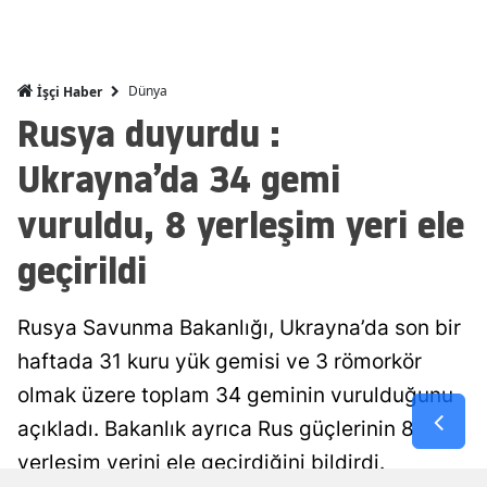
Malatya
Manisa
Dünya
İşçi Haber
Rusya duyurdu :
Kahramanm
Ukrayna’da 34 gemi
Mardin
vuruldu, 8 yerleşim yeri ele
Muğla
geçirildi
Muş
Nevşehir
Rusya Savunma Bakanlığı, Ukrayna’da son bir
Niğde
haftada 31 kuru yük gemisi ve 3 römorkör
Ordu
olmak üzere toplam 34 geminin vurulduğunu
açıkladı. Bakanlık ayrıca Rus güçlerinin 8
Rize
yerleşim yerini ele geçirdiğini bildirdi.
Sakarya