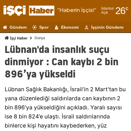
26
°
İstanbul
"Haberin İşçisi"
Açık
Adana
Gündem
Spor
Ekonomi
İşçinin Gündemi
Adıyaman
Dünya
İşçi Haber
Afyonkarahi
Lübnan'da insanlık suçu
Ağrı
dinmiyor : Can kaybı 2 bin
Amasya
896’ya yükseldi
Ankara
Lübnan Sağlık Bakanlığı, İsrail’in 2 Mart’tan bu
Antalya
yana düzenlediği saldırılarda can kaybının 2
Artvin
bin 896’ya yükseldiğini açıkladı. Yaralı sayısı
Aydın
ise 8 bin 824’e ulaştı. İsrail saldırılarında
binlerce kişi hayatını kaybederken, yüz
Balıkesir