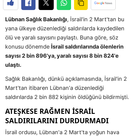
Edirne
Lübnan Sağlık Bakanlığı
, İsrail'in 2 Mart'tan bu
Elazığ
yana ülkeye düzenlediği saldırılarda kaydedilen
Erzincan
ölü ve yaralı sayısını paylaştı. Buna göre, söz
Erzurum
konusu dönemde
İsrail saldırılarında ölenlerin
sayısı 2 bin 896'ya, yaralı sayısı 8 bin 824'e
Eskişehir
ulaştı.
Gaziantep
Sağlık Bakanlığı, dünkü açıklamasında, İsrail'in 2
Giresun
Mart'tan itibaren Lübnan'a düzenlediği
Gümüşhan
saldırılarda 2 bin 882 kişinin öldüğünü bildirmişti.
Hakkari
ATEŞKESE RAĞMEN İSRAIL
SALDIRILARINI DURDURMADI
Hatay
İsrail ordusu, Lübnan'a 2 Mart'ta yoğun hava
Isparta