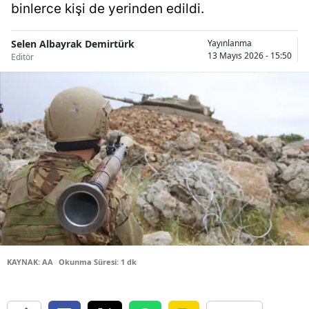
binlerce kişi de yerinden edildi.
Bilecik
Bingöl
Selen Albayrak Demirtürk
Yayınlanma
13 Mayıs 2026 - 15:50
Editör
Bitlis
Bolu
Burdur
Bursa
Çanakkale
Çankırı
Çorum
KAYNAK: AA
Okunma Süresi: 1 dk
Denizli
Diyarbakır